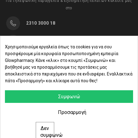
Για τηλεφωνική παραγγελία & εξυπηρέτηση πελατών καλέστε μας
στο
2310 3000 18
Μαρασλή 82, Θεσσαλονίκη 542 49
Χρησιμοποιούμε εργαλεία όπως τα cookies για να σου
προσφέρουμε μία κορυφαία προσωποποιημένη εμπειρία
Δευ. - Παρ.: 8:00 - 21:00
Glowpharmacy. Κάνε «κλικ» στο κουμπί «Συμφωνώ» και
βοήθησέ μας να προσαρμόσουμε τις προτάσεις μας
Σάββατο: 09:00-15:00
αποκλειστικά στο περιεχόμενο που σε ενδιαφέρει. Εναλλακτικά
πάτα «Προσαρμογή» και κλίκαρε αυτά που θες!
ΕΤΑΙΡΕΙΑ
ΚΑΤΗΓΟΡΙΕΣ
Συμφωνώ
ΠΛΗΡΟΦΟΡΙΕΣ
Προσαρμογή
Δεν
© 2021 glowpharmacy.gr
συμφωνώ