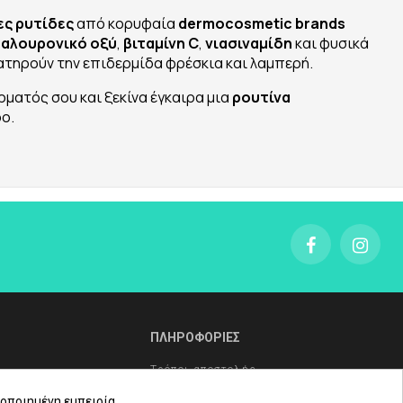
ες ρυτίδες
από κορυφαία
dermocosmetic brands
υαλουρονικό οξύ
,
βιταμίνη C
,
νιασιναμίδη
και φυσικά
ατηρούν την επιδερμίδα φρέσκια και λαμπερή.
ρματός σου και ξεκίνα έγκαιρα μια
ρουτίνα
ο.
ΠΛΗΡΟΦΟΡΙΕΣ
Τρόποι αποστολής
Τρόποι πληρωμής
οποιημένη εμπειρία