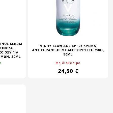
INOL​ SERUM
VICHY SLOW AGE SPF25 ΚΡΈΜΑ
ΤΙΝΌΛΗ,
ΑΝΤΙΓΉΡΑΝΣΗΣ ΜΕ ΛΕΠΤΌΡΕΥΣΤΗ ΥΦΉ,
Ό ΟΞΎ ΓΙΑ
50ML
ΜΜΏΝ, 30ML
ο
Μη διαθέσιμο
24,50 €
νονική
Τιμή
Κανονική
μή
τιμή