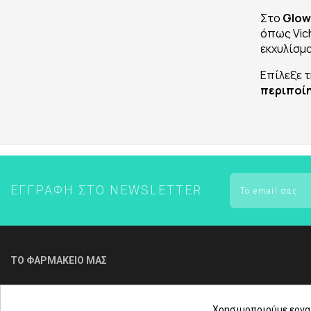
Στο
Glow
όπως Vich
εκχυλίσμ
Επίλεξε 
περιποί
ΕΓΓΡΑΦΉ ΣΤΟ NEWSLETTER
ΤΟ ΦΑΡΜΑΚΕΙΟ ΜΑΣ
Για τηλεφωνική παραγγελία & εξυπηρέτηση
πελατών καλέστε μας στο
Χρησιμοποιούμε εργα