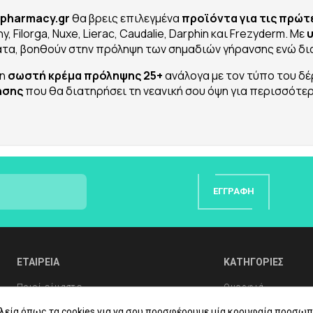
pharmacy.gr
θα βρεις επιλεγμένα
προϊόντα για τις πρώτ
y, Filorga, Nuxe, Lierac, Caudalie, Darphin και Frezyderm. Με
ατα, βοηθούν στην πρόληψη των σημαδιών γήρανσης ενώ δι
τη
σωστή κρέμα πρόληψης 25+
ανάλογα με τον τύπο του δέ
ησης
που θα διατηρήσει τη νεανική σου όψη για περισσότερ
ΕΓΓΡΑΦΉ
ΕΤΑΙΡΕΙΑ
ΚΑΤΗΓΟΡΙΕΣ
Ποιοί είμαστε
Ομορφιά
Συχνές Ερωτήσεις
Υγιεινή Σώματος
λεία όπως τα cookies για να σου προσφέρουμε μία κορυφαία προσωπ