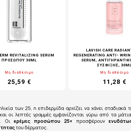
LAVISH CARE RADIAN
ERM REVITALIZING SERUM
REGENERATING ANTI- WRIN
ΠΡΟΣΏΠΟΥ 30ML
SERUM, ΑΝΤΙΓΗΡΑΝΤΙΚ
ΣΎΣΦΙΞΗΣ, 30M
Μη διαθέσιμο
Μη διαθέσιμο
25,59 €
11,28 €
Τιμή
Κανονική
Τιμή
τιμή
ηλικία των 25, η επιδερμίδα αρχίζει να χάνει σταδιακά 
και οι λεπτές γραμμές εμφανίζονται γύρω από τα μάτι
. Οι
κρέμες προσώπου 25+
προσφέρουν
ενυδάτω
ότητας
του δέρματος.