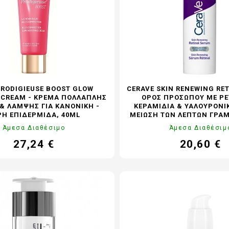
PRODIGIEUSE BOOST GLOW
CERAVE SKIN RENEWING RET
 CREAM - ΚΡΈΜΑ ΠΟΛΛΑΠΛΉΣ
ΟΡΌΣ ΠΡΟΣΏΠΟΥ ΜΕ ΡΕ
& ΛΆΜΨΗΣ ΓΙΑ ΚΑΝΟΝΙΚΉ -
ΚΕΡΑΜΊΔΙΑ & ΥΑΛΟΥΡΟΝΙΚ
ΡΉ ΕΠΙΔΕΡΜΊΔΑ, 40ML
ΜΕΊΩΣΗ ΤΩΝ ΛΕΠΤΏΝ ΓΡΑ
Άμεσα Διαθέσιμο
Άμεσα Διαθέσιμ
27,24 €
20,60 €
Τιμή
Κανονική
Τιμή
Κα
τιμή
τι