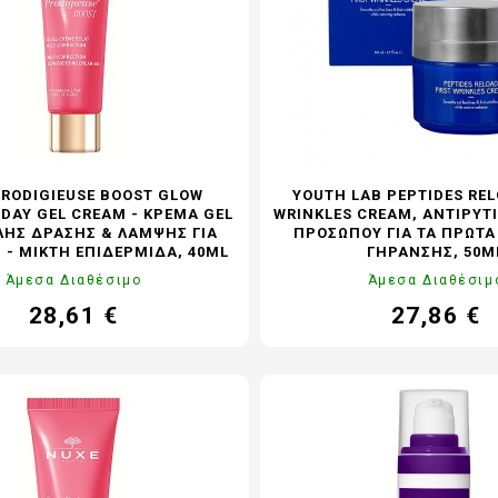
Η
LAVISH Face & Body Make-up
 - ΑΝΔΡΙΚΗ ΣΕΙΡΑ
LAVISH Body Oils
ΜΑΤΙΩΝ
LAVISH Bath & Shower
ΑΛΛΙΩΝ
LAVISH Gift Sets
Η ΜΕΤΑ ΤΗΝ ΕΜΜΗΝΟΠΑΥΣΗ
LAVISH Home Fragrances
ΛΙΑΚΑ
LAVISH Radiant Lift
PRODIGIEUSE BOOST GLOW
YOUTH LAB PEPTIDES REL
DAY GEL CREAM - ΚΡΈΜΑ GEL
WRINKLES CREAM, ΑΝΤΙΡΥΤ
ΟΝΤΑ VICHY
ΉΣ ΔΡΆΣΗΣ & ΛΆΜΨΗΣ ΓΙΑ
ΠΡΟΣΏΠΟΥ ΓΙΑ ΤΑ ΠΡΏΤ
ΚΑΝΟΝΙΚΉ - ΜΙΚΤΉ ΕΠΙΔΕΡΜΊΔΑ, 40ML
ΓΉΡΑΝΣΗΣ, 50M
Άμεσα Διαθέσιμο
Άμεσα Διαθέσιμ
28,61 €
27,86 €
Τιμή
Κανονική
Τιμή
Κα
τιμή
τι