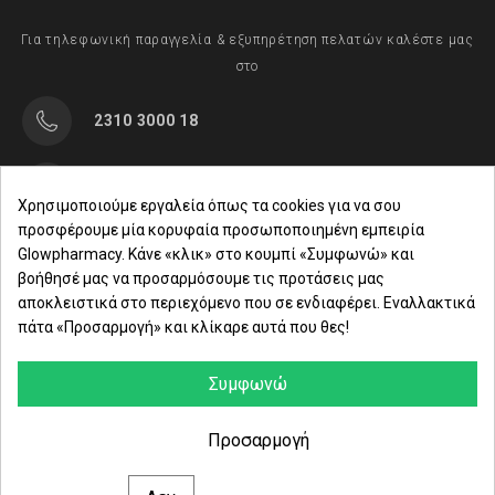
Για τηλεφωνική παραγγελία & εξυπηρέτηση πελατών καλέστε μας
στο
2310 3000 18
Μαρασλή 82, Θεσσαλονίκη 542 49
Χρησιμοποιούμε εργαλεία όπως τα cookies για να σου
προσφέρουμε μία κορυφαία προσωποποιημένη εμπειρία
Δευ. - Παρ.: 8:00 - 21:00
Glowpharmacy. Κάνε «κλικ» στο κουμπί «Συμφωνώ» και
βοήθησέ μας να προσαρμόσουμε τις προτάσεις μας
Σάββατο: 09:00-15:00
αποκλειστικά στο περιεχόμενο που σε ενδιαφέρει. Εναλλακτικά
πάτα «Προσαρμογή» και κλίκαρε αυτά που θες!
ΕΤΑΙΡΕΙΑ
ΚΑΤΗΓΟΡΙΕΣ
Συμφωνώ
ΠΛΗΡΟΦΟΡΙΕΣ
Προσαρμογή