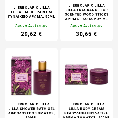
L' ERBOLARIO LILLA
L' ERBOLARIO LILLA
LILLA FRAGRANCE FOR
LILLA EAU DE PARFUM
SCENTED WOOD STICKS
ΓΥΝΑΙΚΕΊΟ ΆΡΩΜΑ, 50ML
ΑΡΩΜΑΤΙΚΌ ΧΏΡΟΥ ΜΕ
ΞΎΛΙΝΑ STICKS, 200ML
Άμεσα Διαθέσιμο
Άμεσα Διαθέσιμο
29,62 €
30,65 €
Τιμή
Κανονική
Τιμή
Κανονική
τιμή
τιμή
L' ERBOLARIO LILLA
L' ERBOLARIO LILLA
LILLA SHOWER BATH GEL
LILLA BODY CREAM
ΑΦΡΌΛΟΥΤΡΟ ΣΏΜΑΤΟΣ,
ΒΕΛΟΎΔΙΝΗ ΕΝΥΔΑΤΙΚΉ
300ML
ΚΡΈΜΑ ΣΏΜΑΤΟΣ, 200ML