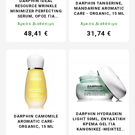
DARPHIN IDEAL
DARPHIN TANGERINE,
RESOURCE WRINKLE
MANDARINE AROMATIC
MINIMIZER PERFECTING
CARE - ORGANIC, 15 ML
SERUM, ΟΡΌΣ ΓΙΑ
ΜΕΊΩΣΗ ΤΩΝ ΡΥΤΊΔΩΝ
Άμεσα Διαθέσιμο
Άμεσα Διαθέσιμο
ΚΑΙ ΕΞΆΛΛΕΙΨΗ ΤΗΣ
ΕΜΦΆΝΙΣΗΣ ΤΩΝ
48,41 €
31,74 €
Τιμή
Κανονική
Τιμή
Κανονική
ΔΙΕΣΤΑΛΜΈΝΩΝ ΠΌΡΩΝ,
τιμή
τιμή
30 ML
DARPHIN HYDRASKIN
DARPHIN CAMOMILE
LIGHT 50ML, ΕΝΥΔΑΤΙΚΉ
AROMATIC CARE-
ΚΡΈΜΑ GEL ΓΙΑ
ORGANIC, 15 ML
ΚΑΝΟΝΙΚΈΣ-ΜΕΙΚΤΈΣ
ΕΠΙΔΕΡΜΊΔΕΣ