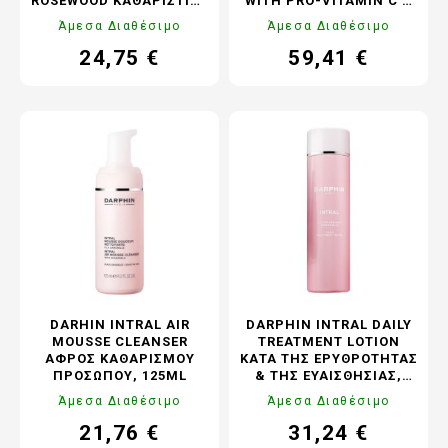
ROSEWOOD ΚΑΘΑΡΙΣΤΙΚΌ
WITH PRO-VITAMIN C &
ΒΆΛΣΑΜΟ, 40ML
E, 60 ΚΆΨΟΥΛΕΣ
Άμεσα Διαθέσιμο
Άμεσα Διαθέσιμο
24,75 €
59,41 €
Τιμή
Κανονική
Τιμή
Κανονική
τιμή
τιμή
DARHIN INTRAL AIR
DARPHIN INTRAL DAILY
MOUSSE CLEANSER
TREATMENT LOTION
ΑΦΡΌΣ ΚΑΘΑΡΙΣΜΟΎ
ΚΑΤΆ ΤΗΣ ΕΡΥΘΡΌΤΗΤΑΣ
ΠΡΟΣΏΠΟΥ, 125ML
& ΤΗΣ ΕΥΑΙΣΘΗΣΊΑΣ,
150ML
Άμεσα Διαθέσιμο
Άμεσα Διαθέσιμο
21,76 €
31,24 €
Τιμή
Κανονική
Τιμή
Κανονική