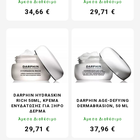
Άμεσα Διαθέσιμο
Άμεσα Διαθέσιμο
34,66 €
29,71 €
Τιμή
Κανονική
Τιμή
Κανονική
τιμή
τιμή
DARPHIN HYDRASKIN
RICH 50ML, ΚΡΈΜΑ
DARPHIN AGE-DEFYING
ΕΝΥΔΆΤΩΣΗΣ ΓΙΑ ΞΗΡΌ
DERMABRASION, 50 ML
ΔΈΡΜΑ
Άμεσα Διαθέσιμο
Άμεσα Διαθέσιμο
29,71 €
37,96 €
Τιμή
Κανονική
Τιμή
Κανονική
τιμή
τιμή