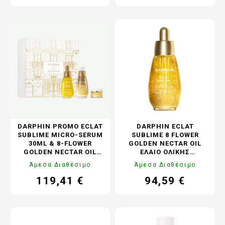
τιμή
τιμή
DARPHIN PROMO ECLAT
DARPHIN ECLAT
SUBLIME MICRO-SERUM
SUBLIME 8 FLOWER
30ML & 8-FLOWER
GOLDEN NECTAR OIL
GOLDEN NECTAR OIL
ΈΛΑΙΟ ΟΛΙΚΉΣ
30ML & AROMATIC
ΑΝΤΙΓΉΡΑΝΣΗΣ, 30ML
Άμεσα Διαθέσιμο
Άμεσα Διαθέσιμο
CLEANSING BALM WITH
ROSEWOOD 5ML
119,41 €
94,59 €
Τιμή
Κανονική
Τιμή
Κανονική
τιμή
τιμή