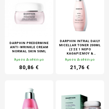
DARPHIN INTRAL DAILY
DARPHIN PREDERMINE
MICELLAR TONER 200ML
ANTI-WRINKLE CREAM
(2 ΣΕ 1 ΝΕΡΌ
NORMAL SKIN 50ML
ΚΑΘΑΡΙΣΜΟΎ &
ΤΟΝΩΤΙΚΉ ΛΟΣΙΌΝ ΓΙΑ
Άμεσα Διαθέσιμο
Άμεσα Διαθέσιμο
ΠΡΌΣΩΠΟ & ΜΆΤΙΑ)
80,86 €
21,76 €
Τιμή
Κανονική
Τιμή
Κανονική
τιμή
τιμή