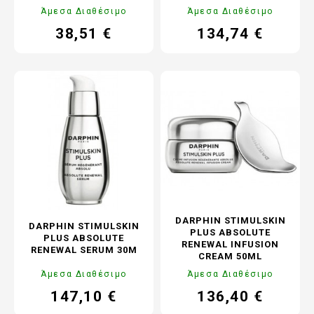
ΤΆΣΗ ΓΙΑ ΚΟΚΚΙΝΊΛΕΣ
ΠΡΟΣΏΠΟΥ ΓΙΑ ΡΥΤΊΔΕΣ,
Άμεσα Διαθέσιμο
Άμεσα Διαθέσιμο
ΣΎΣΦΙΞΗ, ΕΝΥΔΆΤΩΣΗ &
ΛΆΜΨΗ
38,51 €
134,74 €
Τιμή
Κανονική
Τιμή
Κανονική
τιμή
τιμή
DARPHIN STIMULSKIN
DARPHIN STIMULSKIN
PLUS ABSOLUTE
PLUS ABSOLUTE
RENEWAL INFUSION
RENEWAL SERUM 30M
CREAM 50ML
Άμεσα Διαθέσιμο
Άμεσα Διαθέσιμο
147,10 €
136,40 €
Τιμή
Κανονική
Τιμή
Κανονική
τιμή
τιμή