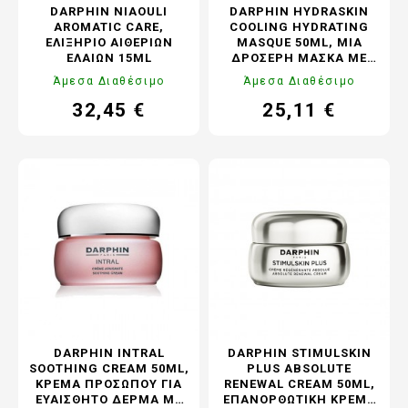
DARPHIN NIAOULI
DARPHIN HYDRASKIN
AROMATIC CARE,
COOLING HYDRATING
ΕΛΙΞΉΡΙΟ ΑΙΘΈΡΙΩΝ
MASQUE 50ML, ΜΙΑ
ΕΛΑΊΩΝ 15ML
ΔΡΟΣΕΡΉ ΜΆΣΚΑ ΜΕ
ΦΥΣΑΛΊΔΕΣ ΑΈΡΑ ΓΙΑ
Άμεσα Διαθέσιμο
Άμεσα Διαθέσιμο
24ΩΡΗ ΕΝΥΔΆΤΩΣΗ
32,45 €
25,11 €
Τιμή
Κανονική
Τιμή
Κανονική
τιμή
τιμή
DARPHIN INTRAL
DARPHIN STIMULSKIN
SOOTHING CREAM 50ML,
PLUS ABSOLUTE
ΚΡΈΜΑ ΠΡΟΣΏΠΟΥ ΓΙΑ
RENEWAL CREAM 50ML,
ΕΥΑΊΣΘΗΤΟ ΔΈΡΜΑ ΜΕ
ΕΠΑΝΟΡΘΩΤΙΚΉ ΚΡΈΜΑ