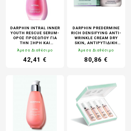
DARPHIN INTRAL INNER
DARPHIN PREDERMINE
YOUTH RESCUE SERUM-
RICH DENSIFYING ANTI-
ΟΡΌΣ ΠΡΟΣΏΠΟΥ ΓΙΑ
WRINKLE CREAM DRY
ΤΗΝ ΞΗΡΉ ΚΑΙ
SKIN, ΑΝΤΙΡΥΤΙΔΙΚΉ
ΕΥΑΊΣΘΗΤΗ
ΚΡΈΜΑ ΠΡΟΣΏΠΟΥ ΓΙΑ
Άμεσα Διαθέσιμο
Άμεσα Διαθέσιμο
ΕΠΙΔΕΡΜΊΔΑ, 30ML
ΞΗΡΌ ΔΈΡΜΑ, 50ML
42,41 €
80,86 €
Τιμή
Κανονική
Τιμή
Κανονική
τιμή
τιμή