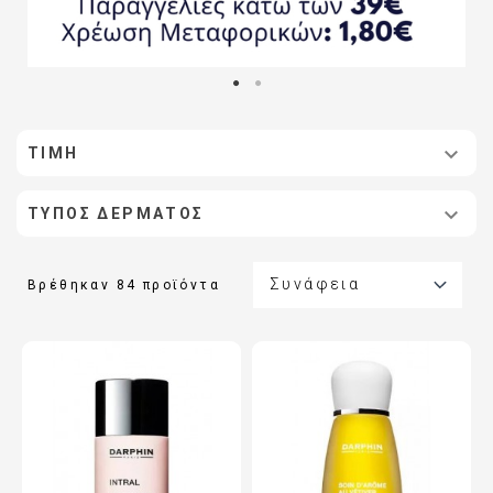

ΤΙΜΉ

ΤΎΠΟΣ ΔΈΡΜΑΤΟΣ

Συνάφεια
Βρέθηκαν 84 προϊόντα