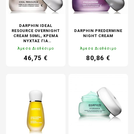
DARPHIN IDEAL
RESOURCE OVERNIGHT
DARPHIN PREDERMINE
CREAM 50ML, ΚΡΈΜΑ
NIGHT CREAM
ΝΎΧΤΑΣ ΓΙΑ
ΑΝΤΙΓΉΡΑΝΣΗ ΚΑΙ
Άμεσα Διαθέσιμο
Άμεσα Διαθέσιμο
ΛΆΜΨΗ
46,75 €
80,86 €
Τιμή
Κανονική
Τιμή
Κανονική
τιμή
τιμή