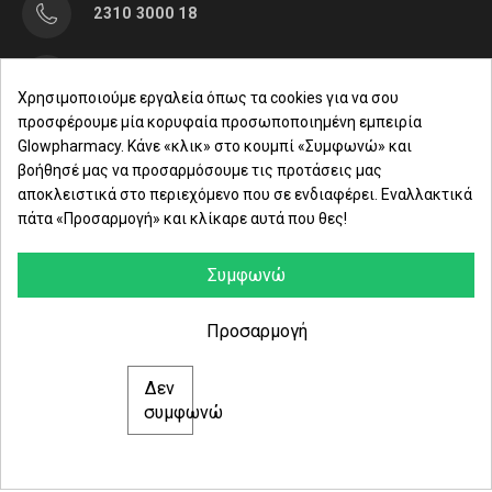
2310 3000 18
Μαρασλή 82, Θεσσαλονίκη 542 49
Χρησιμοποιούμε εργαλεία όπως τα cookies για να σου
προσφέρουμε μία κορυφαία προσωποποιημένη εμπειρία
Δευ. - Παρ.: 8:00 - 21:00
Glowpharmacy. Κάνε «κλικ» στο κουμπί «Συμφωνώ» και
βοήθησέ μας να προσαρμόσουμε τις προτάσεις μας
Σάββατο: 09:00-15:00
αποκλειστικά στο περιεχόμενο που σε ενδιαφέρει. Εναλλακτικά
πάτα «Προσαρμογή» και κλίκαρε αυτά που θες!
ΕΤΑΙΡΕΙΑ
ΚΑΤΗΓΟΡΙΕΣ
Συμφωνώ
ΠΛΗΡΟΦΟΡΙΕΣ
Προσαρμογή
Δεν
© 2021 glowpharmacy.gr
συμφωνώ
e-Shop by Synergic Software