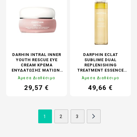
DARHIN INTRAL INNER
DARPHIN ECLAT
YOUTH RESCUE EYE
SUBLIME DUAL
CREAM ΚΡΈΜΑ
REPLENISHING
ΕΝΥΔΆΤΩΣΗΣ ΜΑΤΙΏΝ,
TREATMENT ESSENCE
15ML
ΠΡΟΣΏΠΟΥ ΛΆΜΨΗΣ &
Άμεσα Διαθέσιμο
Άμεσα Διαθέσιμο
ΑΝΤΙΓΉΡΑΝΣΗΣ, 150ML
29,57 €
49,66 €
Τιμή
Κανονική
Τιμή
Κανονική
τιμή
τιμή
1
2
3