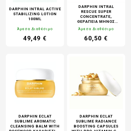
DARPHIN INTRAL
DARPHIN INTRAL ACTIVE
RESCUE SUPER
STABILIZING LOTION
CONCENTRATE,
100ML
ΘΕΡΑΠΕΊΑ ΜΗΝΌΣ
ΔΙΆΣΩΣΗΣ ΤΗΣ
Άμεσα Διαθέσιμο
Άμεσα Διαθέσιμο
ΤΑΛΑΙΠΩΡΗΜΈΝΗΣ
ΕΠΙΔΕΡΜΊΔΑΣ 4Χ7ML
49,49 €
60,50 €
Τιμή
Κανονική
Τιμή
Κανονική
τιμή
τιμή
DARPHIN ECLAT
DARPHIN ECLAT
SUBLIME AROMATIC
SUBLIME RADIANCE
CLEANSING BALM WITH
BOOSTING CAPSULES