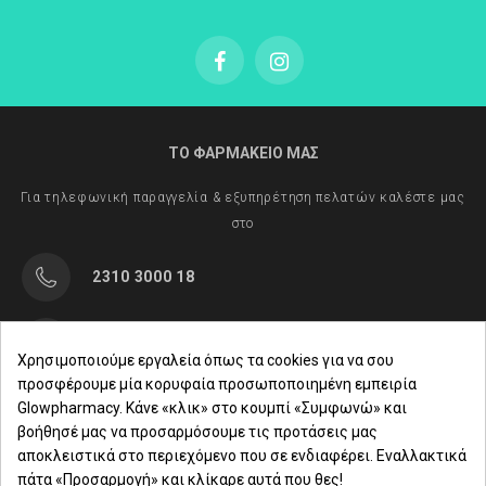
ΤΟ ΦΑΡΜΑΚΕΙΟ ΜΑΣ
Για τηλεφωνική παραγγελία & εξυπηρέτηση πελατών καλέστε μας
στο
2310 3000 18
Μαρασλή 82, Θεσσαλονίκη 542 49
Χρησιμοποιούμε εργαλεία όπως τα cookies για να σου
προσφέρουμε μία κορυφαία προσωποποιημένη εμπειρία
Δευ. - Παρ.: 8:00 - 21:00
Glowpharmacy. Κάνε «κλικ» στο κουμπί «Συμφωνώ» και
βοήθησέ μας να προσαρμόσουμε τις προτάσεις μας
Σάββατο: 09:00-15:00
αποκλειστικά στο περιεχόμενο που σε ενδιαφέρει. Εναλλακτικά
πάτα «Προσαρμογή» και κλίκαρε αυτά που θες!