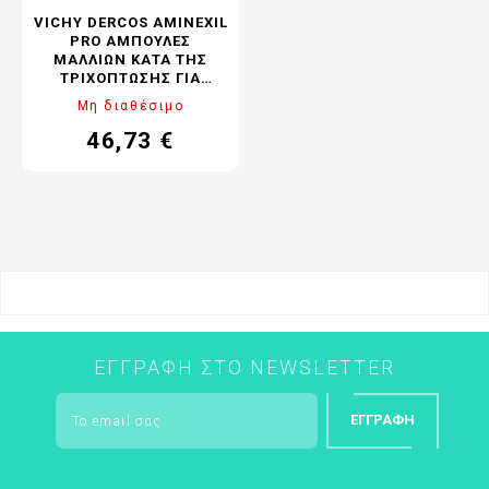
VICHY DERCOS AMINEXIL
PRO ΑΜΠΟΎΛΕΣ
ΜΑΛΛΙΏΝ ΚΑΤΆ ΤΗΣ
ΤΡΙΧΌΠΤΩΣΗΣ ΓΙΑ
ΓΥΝΑΊΚΕΣ 21X6ML
Μη διαθέσιμο
46,73 €
Τιμή
Κανονική
τιμή
ΕΓΓΡΑΦΉ ΣΤΟ NEWSLETTER
ΕΓΓΡΑΦΉ