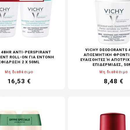
VICHY DEODORANTS 
 48HR ANTI-PERSPIRANT
ΑΠΟΣΜΗΤΙΚΉ ΦΡΟΝΤΊ
ENT ROLL-ON ΓΙΑ ΈΝΤΟΝΗ
ΕΥΑΊΣΘΗΤΕΣ Ή ΑΠΟΤΡΙΧ
ΕΦΊΔΡΩΣΗ 2 X 50ML
ΠΙΔΕΡΜΊΔΕΣ, 50M
Μη διαθέσιμο
Μη διαθέσιμο
16,53 €
8,48 €
Τιμή
Κανονική
Τιμή
Καν
τιμή
τιμ