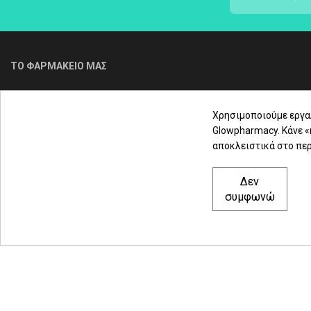
ΤΟ ΦΑΡΜΑΚΕΙΟ ΜΑΣ
Για τηλεφωνική παραγγελία & εξυπηρέτηση
πελατών καλέστε μας στο
Χρησιμοποιούμε εργα
Glowpharmacy. Κάνε 
αποκλειστικά στο περ
2310 3000 18
Δεν
Μαρασλή 82, Θεσσαλονίκη 542 49
συμφωνώ
Δευ. - Παρ.: 8:00 - 21:00
Σάββατο: 09:00-15:00
© 2021 glowpharmacy.gr