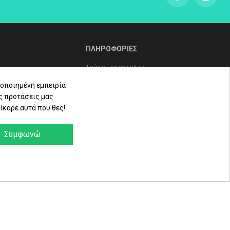
ΠΛΗΡΟΦΟΡΙΕΣ
Τρόποι αποστολής
Τρόποι πληρωμής
οποιημένη εμπειρία
ς προτάσεις μας
Πολιτική επιστροφών
ίκαρε αυτά που θες!
ληρώματα
Όροι Χρήσης - Προστασία
Δεδομένων - Πολιτική Cookies
Συμφωνώ
α
e-Shop by Synergic Software