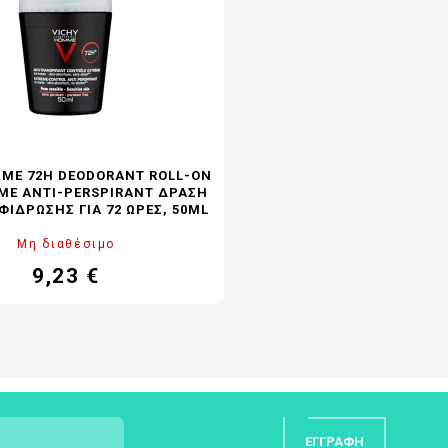
ME 72H DEODORANT ROLL-ON
EME ANTI-PERSPIRANT ΔΡΆΣΗ
ΕΦΊΔΡΩΣΗΣ ΓΙΑ 72 ΏΡΕΣ, 50ML
Μη διαθέσιμο
9,23 €
Τιμή
Κανονική
τιμή
ΕΓΓΡΑΦΉ