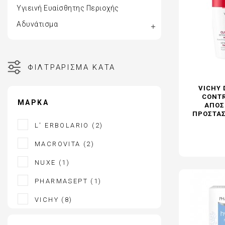
Υγιεινή Ευαίσθητης Περιοχής
ΑΚΜΗ
ΑΝΤΙΓΗΡΑΝΣ
ΚΡΕΜΕΣ ΠΡΟΣΩΠΟΥ - ΜΑΤΙΩΝ
VICHY HOMME
Αδυνάτισμα

ΑΠΟΣΥΜΦΟΡΗΤΙΚΑ ΜΥΤΗΣ
ΠΕΡΙΠΟΙΗΣΗ 
ΛΕΥΚΑΝΣΗ ΠΡΟΣΩΠΟΥ - ΘΕΡΑΠΕΙΑ 
ΦΡΟΝΤΙΔΑ Μ
ΦΙΛΤΡΆΡΙΣΜΑ ΚΑΤΆ
ΠΑΝΑΔΩΝ
ΑΝΤΙΓΗΡΑΝΣ
ΣΤΟΜΑΤΙΚΗ ΥΓΙΕΙΝΗ ΕΝΗΛΙΚΩΝ
VICHY ΑΝΤΙΗ
VICHY 
CONTR
ΣΤΟΜΑΤΙΚΗ ΥΓΙΕΙΝΗ ΠΑΙΔΙΩΝ
ΟΛΑ ΤΑ ΠΡΟΪ
ΜΆΡΚΑ
ΑΠΟΣ
ΠΕΡΙΠΟΙΗΣΗ ΜΑΛΛΙΩΝ
ΠΡΟΣΤΑΣ
L' ERBOLARIO
(2)
ΠΕΡΙΠΟΙΗΣΗ ΣΩΜΑΤΟΣ
ΠΕΡΙΠΟΙΗΣΗ ΕΥΑΙΣΘΗΤΗΣ ΠΕΡΙΟΧΗΣ
MACROVITA
(2)
ΠΡΟΪΟΝΤΑ ΕΓΚΥΜΟΣΥΝΗΣ
NUXE
(1)
ΣΥΜΠΛΗΡΩΜΑΤΑ ΔΙΑΤΡΟΦΗΣ
PHARMASEPT
(1)
ΦΡΟΝΤΙΔΑ ΠΑΙΔΙΟΥ
VICHY
(8)
ΦΡΟΝΤΙΔΑ ΜΩΡΟΥ
ΑΝΤΙΗΛΙΑΚΑ