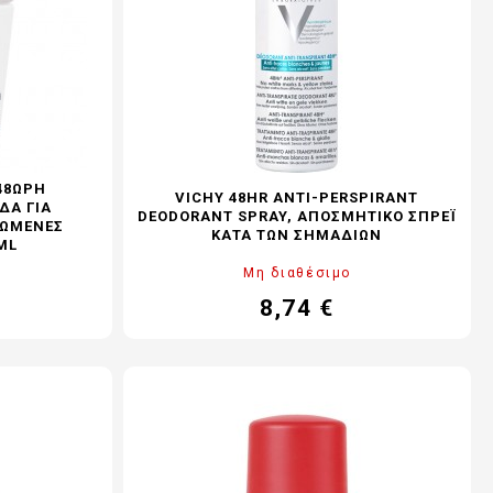
48ΩΡΗ
VICHY 48HR ANTI-PERSPIRANT
ΔΑ ΓΙΑ
DEODORANT SPRAY, ΑΠΟΣΜΗΤΙΚΌ ΣΠΡΈΙ
ΩΜΈΝΕΣ Ε
ΚΑΤΆ ΤΩΝ ΣΗΜΑΔΙΏΝ
L
Μη διαθέσιμο
8,74 €
ονική
Τιμή
Κανονική
ή
τιμή