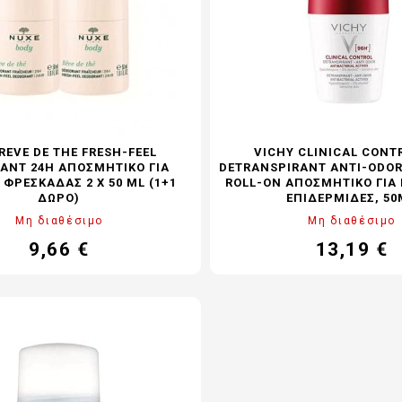
REVE DE THE FRESH-FEEL
VICHY CLINICAL CONT
ANT 24H ΑΠΟΣΜΗΤΙΚΌ ΓΙΑ
DETRANSPIRANT ANTI-ODO
 ΦΡΕΣΚΆΔΑΣ 2 X 50 ML (1+1
ROLL-ON ΑΠΟΣΜΗΤΙΚΌ ΓΙΑ 
ΔΏΡΟ)
ΕΠΙΔΕΡΜΊΔΕΣ, 50
Μη διαθέσιμο
Μη διαθέσιμο
9,66 €
13,19 €
Τιμή
Κανονική
Τιμή
τιμή