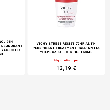
ROL 96H
VICHY STRESS RESIST 72HR ANTI-
R DEODORANT
PERSPIRANT TREATMENT ROLL-ON ΓΙΑ
ΕΥΑΊΣΘΗΤΕΣ
ΥΠΕΡΒΟΛΙΚΉ ΕΦΊΔΡΩΣΗ 50ML
ML
Μη διαθέσιμο
13,19 €
Τιμή