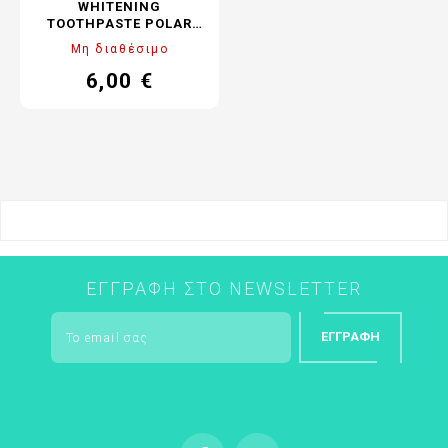
WHITENING
TOOTHPASTE POLAR
NIGHT, ΦΥΣΙΚΉ ΛΕΥΚΉ
Μη διαθέσιμο
ΟΔΟΝΤΌΚΡΕΜΑ POLAR
NIGHT ΜΕ ΚΆΡΒΟΥΝΟ
6,00 €
Τιμή
100GR
ΕΓΓΡΑΦΉ ΣΤΟ NEWSLETTER
ΕΓΓΡΑΦΉ