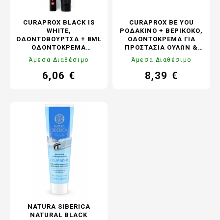
CURAPROX BLACK IS
CURAPROX BE YOU
WHITE,
ΡΟΔΑΚΙΝΟ + ΒΕΡΙΚΟΚΟ,
ΟΔΟΝΤΌΒΟΥΡΤΣΑ + 8ML
ΟΔΟΝΤΌΚΡΕΜΑ ΓΙΑ
ΟΔΟΝΤΌΚΡΕΜΑ
ΠΡΟΣΤΑΣΊΑ ΟΎΛΩΝ &
(ΛΕΎΚΑΝΣΗ ΜΕ ΕΝΕΡΓΌ
ΕΥΑΊΣΘΗΤΩΝ ΔΟΝΤΙΏΝ,
Άμεσα Διαθέσιμο
Άμεσα Διαθέσιμο
ΆΝΘΡΑΚΑ)
60ML
6,06 €
8,39 €
Τιμή
Κανονική
Τιμή
Κανονική
τιμή
τιμή
NATURA SIBERICA
NATURAL BLACK