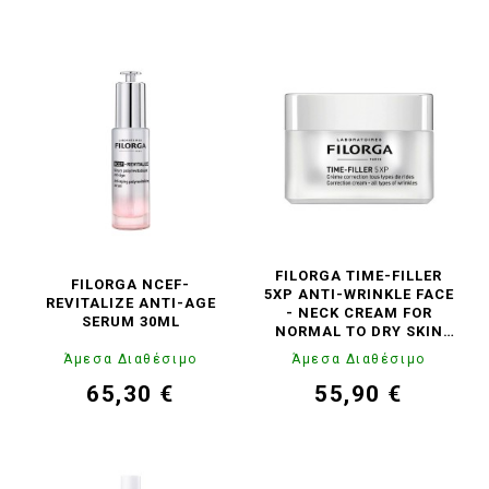
τιμή
τιμή
FILORGA TIME-FILLER
FILORGA NCEF-
5XP ANTI-WRINKLE FACE
REVITALIZE ANTI-AGE
- NECK CREAM FOR
SERUM 30ML
NORMAL TO DRY SKIN
50ML
Άμεσα Διαθέσιμο
Άμεσα Διαθέσιμο
65,30 €
55,90 €
Τιμή
Κανονική
Τιμή
Κανονική
τιμή
τιμή