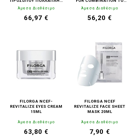
ΠΡΟΣΏΠΟΥ ΠΟΛΛΑΠΛΉΣ
FOR COMBINATION TO
ΑΝΑΖΩΟΓΌΝΗΣΗΣ, 50ML
OILY SKIN 50ML
Άμεσα Διαθέσιμο
Άμεσα Διαθέσιμο
66,97 €
56,20 €
Τιμή
Κανονική
Τιμή
Κανονική
τιμή
τιμή
FILORGA NCEF-
FILORGA NCEF
REVITALIZE EYES CREAM
REVITALIZE FACE SHEET
15ML
MASK 20ML
Άμεσα Διαθέσιμο
Άμεσα Διαθέσιμο
63,80 €
7,90 €
Τιμή
Κανονική
Τιμή
Κανονική