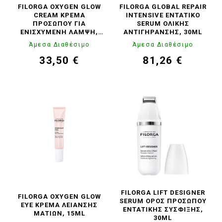
FILORGA OXYGEN GLOW
FILORGA GLOBAL REPAIR
CREAM ΚΡΈΜΑ
INTENSIVE EΝΤΑΤΙΚΌ
ΠΡΟΣΏΠΟΥ ΓΙΑ
SERUM ΟΛΙΚΉΣ
ΕΝΙΣΧΥΜΈΝΗ ΛΆΜΨΗ,
ΑΝΤΙΓΉΡΑΝΣΗΣ, 30ML
50ML
Άμεσα Διαθέσιμο
Άμεσα Διαθέσιμο
33,50 €
81,26 €
Τιμή
Κανονική
Τιμή
Κανονική
τιμή
τιμή
FILORGA LIFT DESIGNER
FILORGA OXYGEN GLOW
SERUM OΡΌΣ ΠΡΟΣΏΠΟΥ
EYE ΚΡΈΜΑ ΛΕΊΑΝΣΗΣ
ΕΝΤΑΤΙΚΉΣ ΣΎΣΦΙΞΗΣ,
ΜΑΤΙΏΝ, 15ML
30ML