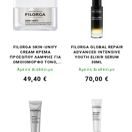
FILORGA SKIN-UNIFY
FILORGA GLOBAL REPAIR
CREAM ΚΡΈΜΑ
ADVANCED INTENSIVE
ΠΡΟΣΏΠΟΥ ΛΆΜΨΗΣ ΓΙΑ
YOUTH ELIXIR SERUM
ΟΜΟΙΌΜΟΡΦΟ ΤΌΝΟ,
30ML
50ML
Άμεσα Διαθέσιμο
Άμεσα Διαθέσιμο
49,40 €
70,00 €
Τιμή
Κανονική
Τιμή
Κανονική
τιμή
τιμή