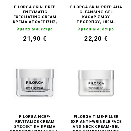
FILORGA SKIN-PREP
FILORGA SKIN-PREP AHA
ENZYMATIC
CLEANSING GEL
EXFOLIATING CREAM
ΚΑΘΑΡΙΣΜΟΎ
ΚΡΈΜΑ ΑΠΟΛΈΠΙΣΗΣ,
ΠΡΟΣΏΠΟΥ, 150ML
75ML
Άμεσα Διαθέσιμο
Άμεσα Διαθέσιμο
21,90 €
22,20 €
Τιμή
Κανονική
Τιμή
Κανονική
τιμή
τιμή
FILORGA NCEF-
FILORGA TIME-FILLER
REVITALIZE CREAM
5XP ANTI-WRINKLE FACE
ΣΥΣΦΙΚΤΙΚΉ ΚΡΈΜΑ
AND NECK CREAM-GEL