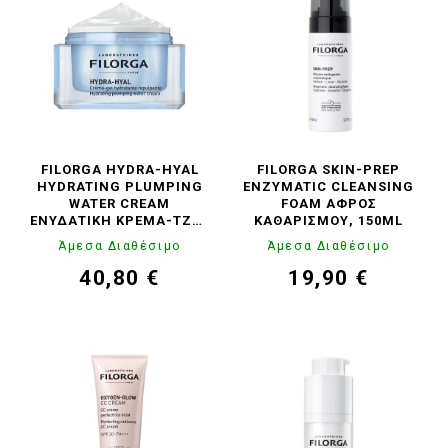
FILORGA HYDRA-HYAL
FILORGA SKIN-PREP
HYDRATING PLUMPING
ENZYMATIC CLEANSING
WATER CREAM
FOAM ΑΦΡΌΣ
ΕΝΥΔΑΤΙΚΉ ΚΡΈΜΑ-ΤΖΕΛ
ΚΑΘΑΡΙΣΜΟΎ, 150ML
ΠΡΟΣΏΠΟΥ, 50ML
Άμεσα Διαθέσιμο
Άμεσα Διαθέσιμο
40,80 €
19,90 €
Τιμή
Κανονική
Τιμή
Κανονική
τιμή
τιμή