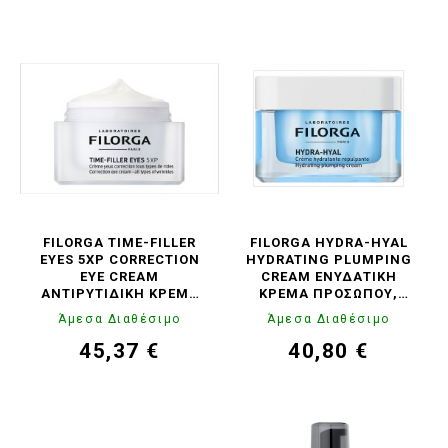
FILORGA TIME-FILLER
FILORGA HYDRA-HYAL
EYES 5XP CORRECTION
HYDRATING PLUMPING
EYE CREAM
CREAM ΕΝΥΔΑΤΙΚΉ
ΑΝΤΙΡΥΤΙΔΙΚΉ ΚΡΈΜΑ
ΚΡΈΜΑ ΠΡΟΣΏΠΟΥ,
ΜΑΤΙΏΝ, 15ML
50ML
Άμεσα Διαθέσιμο
Άμεσα Διαθέσιμο
45,37 €
40,80 €
Τιμή
Κανονική
Τιμή
Κανονική
τιμή
τιμή