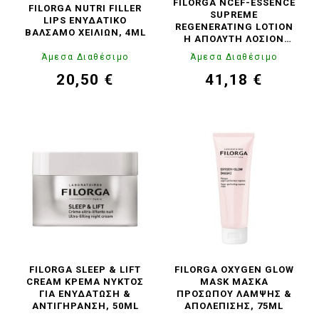
FILORGA NCEF-ESSENCE
FILORGA NUTRI FILLER
SUPREME
LIPS EΝΥΔΑΤΙΚΌ
REGENERATING LOTION
ΒΆΛΣΑΜΟ ΧΕΙΛΙΏΝ, 4ML
Η ΑΠΌΛΥΤΗ ΛΟΣΙΌΝ
ΕΝΥΔΆΤΩΣΗΣ & ΛΆΜΨΗΣ
Άμεσα Διαθέσιμο
Άμεσα Διαθέσιμο
150ML
20,50 €
41,18 €
Τιμή
Κανονική
Τιμή
Κανονική
τιμή
τιμή
FILORGA SLEEP & LIFT
FILORGA OXYGEN GLOW
CREAM ΚΡΈΜΑ ΝΥΚΤΌΣ
MASK ΜΆΣΚΑ
ΓΙΑ ΕΝΥΔΆΤΩΣΗ &
ΠΡΟΣΏΠΟΥ ΛΆΜΨΗΣ &
ΑΝΤΙΓΉΡΑΝΣΗ, 50ML
ΑΠΟΛΈΠΙΣΗΣ, 75ML