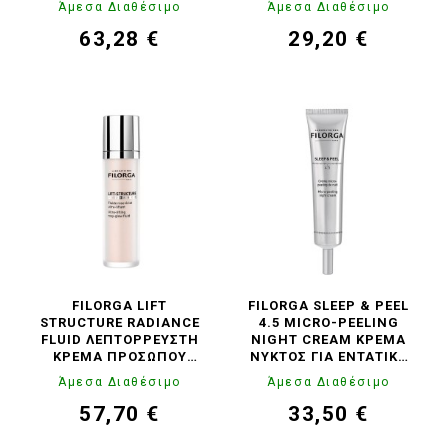
Άμεσα Διαθέσιμο
Άμεσα Διαθέσιμο
63,28 €
29,20 €
Τιμή
Κανονική
Τιμή
Κανονική
τιμή
τιμή
FILORGA LIFT
FILORGA SLEEP & PEEL
STRUCTURE RADIANCE
4.5 MICRO-PEELING
FLUID ΛΕΠΤΌΡΡΕΥΣΤΗ
NIGHT CREAM ΚΡΈΜΑ
ΚΡΈΜΑ ΠΡΟΣΏΠΟΥ
ΝΥΚΤΌΣ ΓΙΑ ΕΝΤΑΤΙΚΌ
ΣΎΣΦΙΞΗΣ &
ΠΊΛΙΝΓΚ, 40ML
Άμεσα Διαθέσιμο
Άμεσα Διαθέσιμο
ΑΝΌΡΘΩΣΗΣ, 50ML
57,70 €
33,50 €
Τιμή
Κανονική
Τιμή
Κανονική
τιμή
τιμή