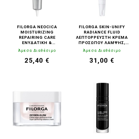
FILORGA NEOCICA
FILORGA SKIN-UNIFY
MOISTURIZING
RADIANCE FLUID
REPAIRING CARE
ΛΕΠΤΌΡΡΕΥΣΤΗ ΚΡΈΜΑ
ΕΝΥΔΑΤΙΚΉ &
ΠΡΟΣΏΠΟΥ ΛΆΜΨΗΣ,
ΕΠΑΝΟΡΘΩΤΙΚΉ
15ML
Άμεσα Διαθέσιμο
Άμεσα Διαθέσιμο
ΦΡΟΝΤΊΔΑ ΠΡΟΣΏΠΟΥ,
40ML
25,40 €
31,00 €
Τιμή
Κανονική
Τιμή
Κανονική
τιμή
τιμή