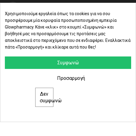
Μαρασλή 82, Θεσσαλονίκη 542 49
Χρησιμοποιούμε εργαλεία όπως τα cookies για να σου
προσφέρουμε μία κορυφαία προσωποποιημένη εμπειρία
Δευ. - Παρ.: 8:00 - 21:00
Glowpharmacy. Κάνε «κλικ» στο κουμπί «Συμφωνώ» και
βοήθησέ μας να προσαρμόσουμε τις προτάσεις μας
Σάββατο: 09:00-15:00
αποκλειστικά στο περιεχόμενο που σε ενδιαφέρει. Εναλλακτικά
πάτα «Προσαρμογή» και κλίκαρε αυτά που θες!
ΕΤΑΙΡΕΙΑ
ΚΑΤΗΓΟΡΙΕΣ
Συμφωνώ
ΠΛΗΡΟΦΟΡΙΕΣ
Προσαρμογή
Δεν
© 2021 glowpharmacy.gr
συμφωνώ
e-Shop by Synergic Software