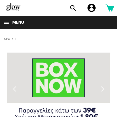

MENU
ΑΡΧΙΚΉ