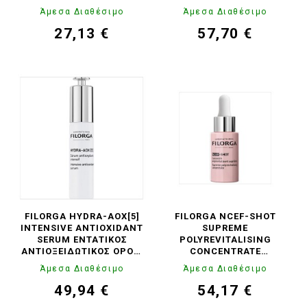
Άμεσα Διαθέσιμο
Άμεσα Διαθέσιμο
27,13 €
57,70 €
Τιμή
Κανονική
Τιμή
Κανονική
τιμή
τιμή
FILORGA HYDRA-AOX[5]
FILORGA NCEF-SHOT
INTENSIVE ANTIOXIDANT
SUPREME
SERUM ΕΝΤΑΤΙΚΌΣ
POLYREVITALISING
ΑΝΤΙΟΞΕΙΔΩΤΙΚΌΣ ΟΡΌΣ,
CONCENTRATE
30ML
ΑΝΤΙΓΗΡΑΝΤΙΚΌΣ ΟΡΌΣ
Άμεσα Διαθέσιμο
Άμεσα Διαθέσιμο
ΠΡΟΣΏΠΟΥ, 15ML
49,94 €
54,17 €
Τιμή
Κανονική
Τιμή
Κανονική
τιμή
τιμή