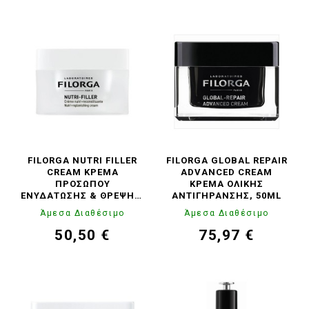
FILORGA NUTRI FILLER
FILORGA GLOBAL REPAIR
CREAM ΚΡΈΜΑ
ADVANCED CREAM
ΠΡΟΣΏΠΟΥ
ΚΡΈΜΑ ΟΛΙΚΉΣ
ΕΝΥΔΆΤΩΣΗΣ & ΘΡΈΨΗΣ,
ΑΝΤΙΓΉΡΑΝΣΗΣ, 50ML
50ML
Άμεσα Διαθέσιμο
Άμεσα Διαθέσιμο
50,50 €
75,97 €
Τιμή
Κανονική
Τιμή
Κανονική
τιμή
τιμή