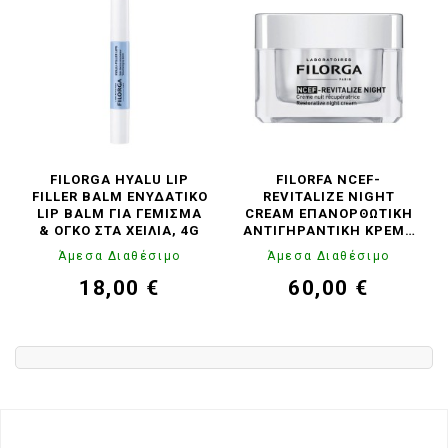
FILORGA HYALU LIP
FILORFA NCEF-
FILLER BALM ΕΝΥΔΑΤΙΚΌ
REVITALIZE NIGHT
LIP BALM ΓΙΑ ΓΈΜΙΣΜΑ
CREAM ΕΠΑΝΟΡΘΩΤΙΚΉ
& ΌΓΚΟ ΣΤΑ ΧΕΊΛΙΑ, 4G
ΑΝΤΙΓΗΡΑΝΤΙΚΉ ΚΡΈΜΑ
ΠΡΟΣΏΠΟΥ ΝΥΚΤΌΣ,
Άμεσα Διαθέσιμο
Άμεσα Διαθέσιμο
50ML
18,00 €
60,00 €
Τιμή
Κανονική
Τιμή
Κανονική
τιμή
τιμή