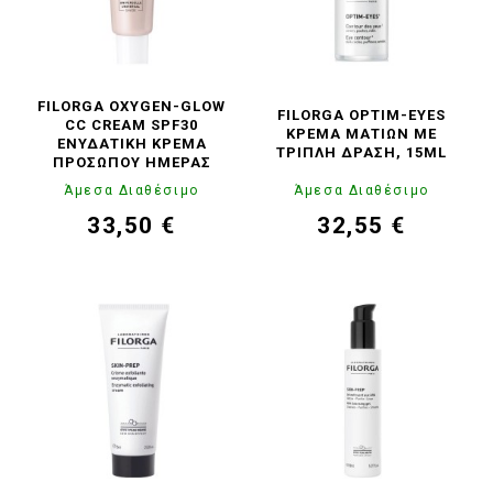
FILORGA OXYGEN-GLOW
FILORGA OPTIM-EYES
CC CREAM SPF30
ΚΡΈΜΑ ΜΑΤΙΏΝ ΜΕ
ΕΝΥΔΑΤΙΚΉ ΚΡΈΜΑ
ΤΡΙΠΛΉ ΔΡΆΣΗ, 15ML
ΠΡΟΣΏΠΟΥ ΗΜΈΡΑΣ
Άμεσα Διαθέσιμο
Άμεσα Διαθέσιμο
33,50 €
32,55 €
Τιμή
Κανονική
Τιμή
Κανονική
τιμή
τιμή