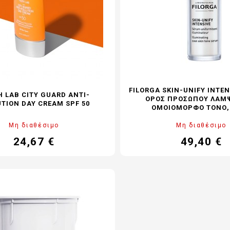
FILORGA SKIN-UNIFY INTE
 LAB CITY GUARD ANTI-
ΟΡΌΣ ΠΡΟΣΏΠΟΥ ΛΆΜΨ
TION DAY CREAM SPF 50
ΟΜΟΙΌΜΟΡΦΟ ΤΌΝΟ,
Μη διαθέσιμο
Μη διαθέσιμο
24,67 €
49,40 €
Τιμή
Κανονική
Τιμή
Κα
τιμή
τι