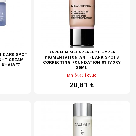
DARPHIN MELAPERFECT HYPER
1 DARK SPOT
PIGMENTATION ANTI-DARK SPOTS
IGHT CREAM
CORRECTING FOUNDATION 01 IVORY
Α ΚΗΛΊΔΕΣ
30ML
Μη διαθέσιμο
20,81 €
Τιμή
Κανονική
τιμή