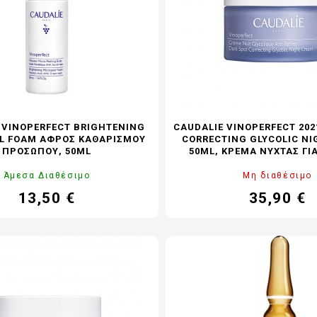
 VINOPERFECT BRIGHTENING
CAUDALIE VINOPERFECT 202
L FOAM ΑΦΡΌΣ ΚΑΘΑΡΙΣΜΟΎ
CORRECTING GLYCOLIC N
ΠΡΟΣΏΠΟΥ, 50ML
50ML, ΚΡΈΜΑ ΝΎΧΤΑΣ ΓΙ
Άμεσα Διαθέσιμο
Μη διαθέσιμο
13,50 €
35,90 €
Τιμή
Τιμή