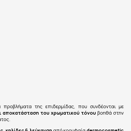
 προβλήματα της επιδερμίδας, που συνδέονται με
ι αποκατάσταση του χρωματικού τόνου
βοηθά στην
ατος.
ς, κηλίδες & λεύκανση
από κορυφαία
dermocosmetic