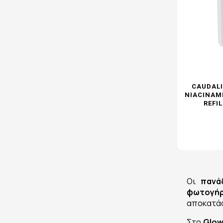
CAUDALI
NIACINAM
REFI
Οι
πανά
φωτογή
αποκατάσ
Στο
Glow