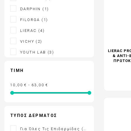
ΕΝΤΟΜΟΑΠΩΘΗΤΙΚΑ
DARPHIN
(1)
FREZYDERM - ΟΛΑ ΤΑ ΠΡΟΪΟΝΤΑ
FILORGA
(1)
FREZYDERM ΑΔΥΝΑΤΙΣΜΑ
LIERAC
(4)
VICHY
(2)
LIERAC PR
YOUTH LAB
(3)
& ANTI-
ΠΡΩΤΌΚ
ΤΙΜΉ
10,00 € - 63,00 €
ΤΎΠΟΣ ΔΈΡΜΑΤΟΣ
Για Όλες Τις Επιδερμίδες
(2)