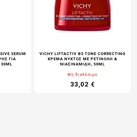
NSIVE SERUM
VICHY LIFTACTIV B3 ΤONE CORRECTING
ΗΣ ΓΙΑ
ΚΡΈΜΑ ΝΥΚΤΌΣ ΜΕ ΡΕΤΙΝΌΛΗ &
 30ML
ΝΙΑΣΙΝΑΜΊΔΗ, 50ML
Μη διαθέσιμο
33,02 €
νονική
Τιμή
Κανονική
μή
τιμή