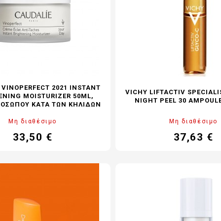
 VINOPERFECT 2021 INSTANT
VICHY LIFTACTIV SPECIAL
ENING MOISTURIZER 50ML,
NIGHT PEEL 30 AMPOULE
ΟΣΏΠΟΥ ΚΑΤΆ ΤΩΝ ΚΗΛΊΔΩΝ
Μη διαθέσιμο
Μη διαθέσιμο
33,50 €
37,63 €
Τιμή
Τιμή
Κα
τι