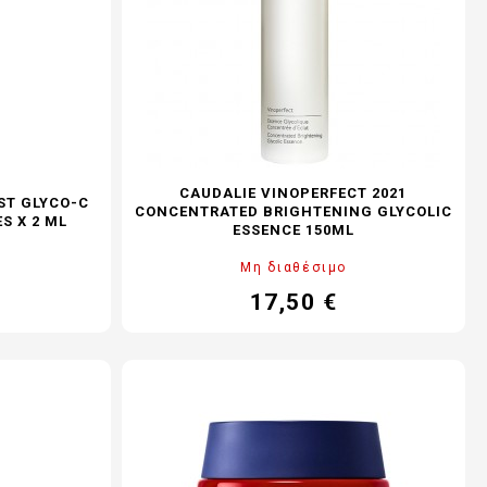
CAUDALIE VINOPERFECT 2021
IST GLYCO-C
CONCENTRATED BRIGHTENING GLYCOLIC
S X 2 ML
ESSENCE 150ML
Μη διαθέσιμο
17,50 €
νονική
Τιμή
μή