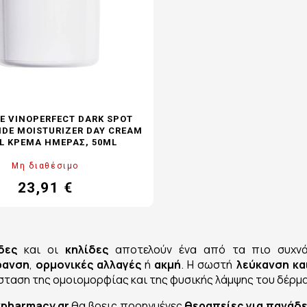
E VINOPERFECT DARK SPOT
IDE MOISTURIZER DAY CREAM
LL ΚΡΈΜΑ ΗΜΈΡΑΣ, 50ML
Μη διαθέσιμο
23,91 €
Τιμή
δες
και οι
κηλίδες
αποτελούν ένα από τα πιο συχνά
ρανση
,
ορμονικές αλλαγές
ή
ακμή
. Η σωστή
λεύκανση κα
ταση της ομοιομορφίας και της φυσικής λάμψης του δέρμ
pharmacy.gr
θα βρεις προηγμένες
θεραπείες για πανάδε