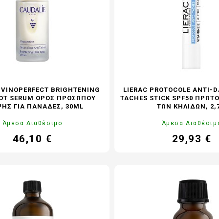
Η
LAVISH Face & Body Make-up
 - ΑΝΔΡΙΚΗ ΣΕΙΡΑ
LAVISH Body Oils
ΜΑΤΙΩΝ
LAVISH Bath & Shower
ΑΛΛΙΩΝ
LAVISH Gift Sets
Η ΜΕΤΑ ΤΗΝ ΕΜΜΗΝΟΠΑΥΣΗ
LAVISH Home Fragrances
ΛΙΑΚΑ
LAVISH Radiant Lift
 VINOPERFECT BRIGHTENING
LIERAC PROTOCOLE ANTI-D
ΟΝΤΑ VICHY
OT SERUM ΟΡΌΣ ΠΡΟΣΏΠΟΥ
TACHES STICK SPF50 ΠΡΩΤ
ΗΣ ΓΙΑ ΠΑΝΆΔΕΣ, 30ML
ΤΩΝ ΚΗΛΊΔΩΝ, 2,
Άμεσα Διαθέσιμο
Άμεσα Διαθέσιμ
46,10 €
29,93 €
Τιμή
Τιμή