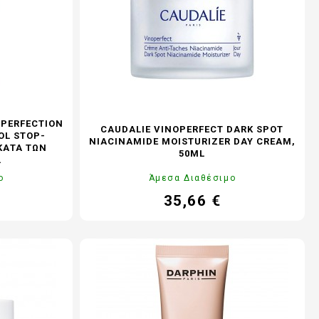
MPERFECTION
CAUDALIE VINOPERFECT DARK SPOT
OL STOP-
NIACINAMIDE MOISTURIZER DAY CREAM,
ΚΑΤΆ ΤΩΝ
50ML
L
ο
Άμεσα Διαθέσιμο
35,66 €
Τιμή