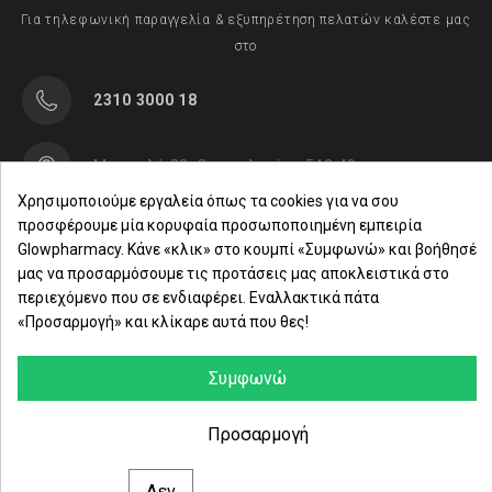
Για τηλεφωνική παραγγελία & εξυπηρέτηση πελατών καλέστε μας
στο
2310 3000 18
Μαρασλή 82, Θεσσαλονίκη 542 49
Χρησιμοποιούμε εργαλεία όπως τα cookies για να σου
προσφέρουμε μία κορυφαία προσωποποιημένη εμπειρία
Δευ. - Παρ.: 8:00 - 21:00
Glowpharmacy. Κάνε «κλικ» στο κουμπί «Συμφωνώ» και βοήθησέ
Σάββατο: 09:00-15:00
μας να προσαρμόσουμε τις προτάσεις μας αποκλειστικά στο
περιεχόμενο που σε ενδιαφέρει. Εναλλακτικά πάτα
ΕΤΑΙΡΕΙΑ
«Προσαρμογή» και κλίκαρε αυτά που θες!
ΚΑΤΗΓΟΡΙΕΣ
Συμφωνώ
ΠΛΗΡΟΦΟΡΙΕΣ
Προσαρμογή
Δεν
© 2021 glowpharmacy.gr