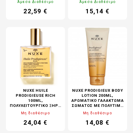
Άμεσα Διαθέσιμο
Άμεσα Διαθέσιμο
22,59 €
15,14 €
Τιμή
Κανονική
Τιμή
Κανονική
τιμή
τιμή
NUXE HUILE
NUXE PRODIGIEUX BODY
PRODIGIEUSE RICH
LOTION 200ML,
100ML,
ΑΡΩΜΑΤΙΚΌ ΓΑΛΆΚΤΩΜΑ
ΠΟΛΥΛΕΙΤΟΥΡΓΙΚΌ ΞΗΡΌ
ΣΏΜΑΤΟΣ ΜΕ ΠΟΛΎΤΙΜΑ
ΛΆΔΙ ΓΙΑ ΠΟΛΎ ΞΗΡΌ
ΈΛΑΙΑ
Μη διαθέσιμο
Μη διαθέσιμο
ΔΈΡΜΑ
24,04 €
14,08 €
Τιμή
Κανονική
Τιμή
Κανονική
τιμή
τιμή