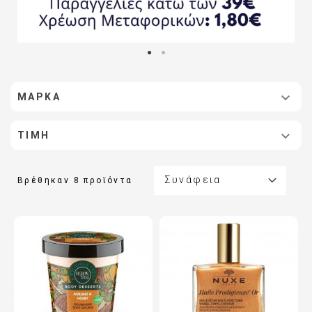

ΜΆΡΚΑ

ΤΙΜΉ

Συνάφεια
Βρέθηκαν 8 προϊόντα