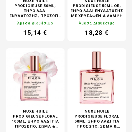
NUXE HUILE
NUXE HUILE
PRODIGIEUSE 50ML,
PRODIGIEUSE 50ML OR,
ΞΗΡΌ ΛΆΔΙ
ΞΗΡΌ ΛΆΔΙ ΕΝΥΔΆΤΩΣΗΣ
ΕΝΥΔΆΤΩΣΗΣ, ΠΡΌΣΩΠΟ
ΜΕ ΧΡΥΣΑΦΈΝΙΑ ΛΆΜΨΗ
ΣΏΜΑ ΚΑΙ ΜΑΛΛΙΆ
Άμεσα Διαθέσιμο
Άμεσα Διαθέσιμο
15,14 €
18,28 €
Τιμή
Κανονική
Τιμή
Κανονική
τιμή
τιμή
NUXE HUILE
NUXE HUILE
PRODIGIEUSE FLORAL
PRODIGIEUSE FLORAL
100ML, ΞΗΡΌ ΛΆΔΙ ΓΙΑ
50ML, ΞΗΡΌ ΛΆΔΙ ΓΙΑ
ΠΡΌΣΩΠΟ, ΣΏΜΑ &
ΠΡΌΣΩΠΟ, ΣΏΜΑ &
ΜΑΛΛΙΆ
ΜΑΛΛΙΆ