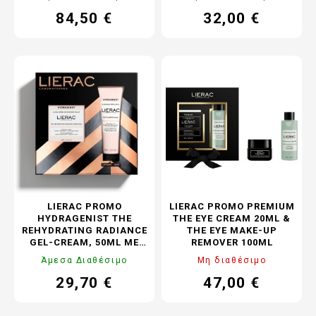
84,50 €
32,00 €
Τιμή
Κανονική
Τιμή
Κανονική
τιμή
τιμή
LIERAC PROMO
LIERAC PROMO PREMIUM
HYDRAGENIST THE
THE EYE CREAM 20ML &
REHYDRATING RADIANCE
THE EYE MAKE-UP
GEL-CREAM, 50ML ΜΕ
REMOVER 100ML
ΔΏΡΟ THE PLUMPING
Άμεσα Διαθέσιμο
Μη διαθέσιμο
MASK, 75ML
29,70 €
47,00 €
Τιμή
Κανονική
Τιμή
Κανονική
τιμή
τιμή