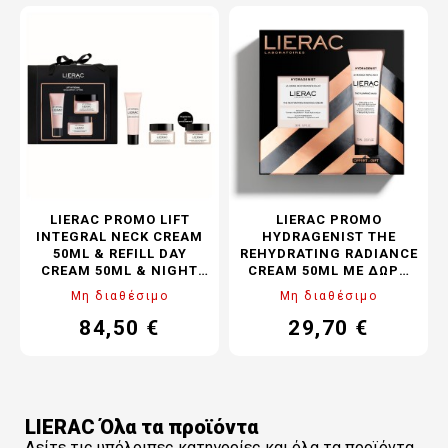
LIERAC PROMO LIFT
LIERAC PROMO
INTEGRAL NECK CREAM
HYDRAGENIST THE
50ML & REFILL DAY
REHYDRATING RADIANCE
CREAM 50ML & NIGHT
CREAM 50ML ΜΕ ΔΏΡΟ
CREAM 50ML
THE PLUMPING MASK
Μη διαθέσιμο
Μη διαθέσιμο
75ML
84,50 €
29,70 €
Τιμή
Κανονική
Τιμή
Κανονική
τιμή
τιμή
LIERAC Όλα τα προϊόντα
Δείτε τις υπόλοιπες κατηγορίες και όλα τα προϊόντα