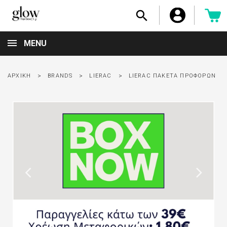

MENU
ΑΡΧΙΚΉ
BRANDS
LIERAC
LIERAC ΠΑΚΈΤΑ ΠΡΟΦΟΡΏΝ