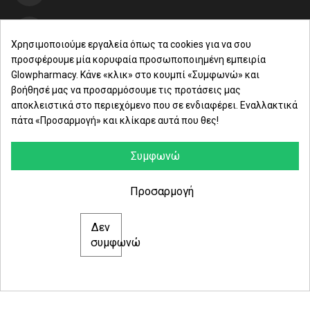
Μαρασλή 82, Θεσσαλονίκη 542 49
Χρησιμοποιούμε εργαλεία όπως τα cookies για να σου
προσφέρουμε μία κορυφαία προσωποποιημένη εμπειρία
Δευ. - Παρ.: 8:00 - 21:00
Glowpharmacy. Κάνε «κλικ» στο κουμπί «Συμφωνώ» και
βοήθησέ μας να προσαρμόσουμε τις προτάσεις μας
Σάββατο: 09:00-15:00
αποκλειστικά στο περιεχόμενο που σε ενδιαφέρει. Εναλλακτικά
πάτα «Προσαρμογή» και κλίκαρε αυτά που θες!
ΕΤΑΙΡΕΙΑ
ΚΑΤΗΓΟΡΙΕΣ
Συμφωνώ
ΠΛΗΡΟΦΟΡΙΕΣ
Προσαρμογή
Δεν
© 2021 glowpharmacy.gr
συμφωνώ
e-Shop by Synergic Software