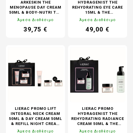
ARKESKIN THE
HYDRAGENIST THE
MENOPAUSE DAY CREAM
REHYDRATING EYE CARE
50ML & BODY-NUTRI THE
15ML & THE
SOS REPAIR BALM 30ML
REHYDRATING SERUM
Άμεσα Διαθέσιμο
Άμεσα Διαθέσιμο
30ML & THE EYE MAKE-
UP REMOVER 100ML
39,75 €
49,00 €
Τιμή
Κανονική
Τιμή
Κανονική
τιμή
τιμή
LIERAC PROMO LIFT
LIERAC PROMO
INTEGRAL NECK CREAM
HYDRAGENIST THE
50ML & DAY CREAM 50ML
REHYDRATING RADIANCE
& REFILL NIGHT CREAM
CREAM 50ML & THE
50ML
CLEANSING FOAM 150ML
Άμεσα Διαθέσιμο
Άμεσα Διαθέσιμο