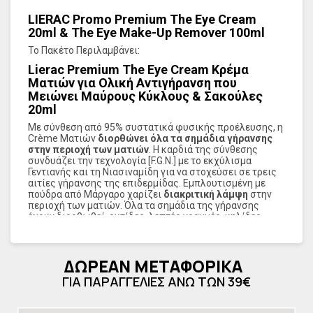
LIERAC Promo Premium The Eye Cream
20ml & The Eye Make-Up Remover 100ml
Το Πακέτο Περιλαμβάνει:
Lierac Premium The Eye Cream Κρέμα
Ματιών για Ολική Αντιγήρανση που
Μειώνει Μαύρους Κύκλους & Σακούλες
20ml
Με σύνθεση από 95% συστατικά φυσικής προέλευσης, η
Crème Ματιών
διορθώνει όλα τα σημάδια γήρανσης
στην περιοχή των ματιών
. Η καρδιά της σύνθεσης
συνδυάζει την τεχνολογία [F.G.N.] με το εκχύλισμα
Γεντιανής και τη Νιασιναμίδη για να στοχεύσει σε τρεις
αιτίες γήρανσης της επιδερμίδας. Εμπλουτισμένη με
πούδρα από Μάργαρο χαρίζει
διακριτική λάμψη
στην
περιοχή των ματιών. Όλα τα σημάδια της γήρανσης
έχουν διορθωθεί, ρυτίδες, λεπτές γραμμές, κηλίδες,
έλλειψη σφριγηλότητας, λάμψης, ελαστικότητας,
πυκνότητας και αφυδάτωση.
Η εξαιρετικά πλούσια
υφή βάλσαμου γίνεται ένα με την επιδερμίδα,
ΔΩΡΕΑΝ ΜΕΤΑΦΟΡΙΚΑ
διευκολύνοντας τις κινήσεις μασάζ ενισχύοντας το
άμεσο αποτέλεσμα αναζωογόνησης.
ΓΙΑ ΠΑΡΑΓΓΕΛΙΕΣ ΑΝΩ ΤΩΝ 39€
- Χωρίς άρωμα για μεγαλύτερη ανεκτικότητα.
- Δερματολογικά ελεγμένο.