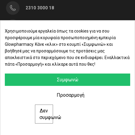
2310 3000 18
Μαρασλή 82, Θεσσαλονίκη 542 49
Χρησιμοποιούμε εργαλεία όπως τα cookies για να σου
προσφέρουμε μία κορυφαία προσωποποιημένη εμπειρία
Δευ. - Παρ.: 8:00 - 21:00
Glowpharmacy. Κάνε «κλικ» στο κουμπί «Συμφωνώ» και
βοήθησέ μας να προσαρμόσουμε τις προτάσεις μας
Σάββατο: 09:00-15:00
αποκλειστικά στο περιεχόμενο που σε ενδιαφέρει. Εναλλακτικά
πάτα «Προσαρμογή» και κλίκαρε αυτά που θες!
ΕΤΑΙΡΕΙΑ
ΚΑΤΗΓΟΡΙΕΣ
Συμφωνώ
ΠΛΗΡΟΦΟΡΙΕΣ
Προσαρμογή
Δεν
© 2021 glowpharmacy.gr
συμφωνώ
e-Shop by Synergic Software