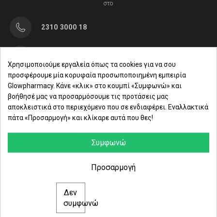
στο
2310 3000 18
Μαρασλή 82, Θεσσαλονίκη 542 49
Χρησιμοποιούμε εργαλεία όπως τα cookies για να σου
προσφέρουμε μία κορυφαία προσωποποιημένη εμπειρία
Δευ. - Παρ.: 8:00 - 21:00
Glowpharmacy. Κάνε «κλικ» στο κουμπί «Συμφωνώ» και
βοήθησέ μας να προσαρμόσουμε τις προτάσεις μας
Σάββατο: 09:00-15:00
αποκλειστικά στο περιεχόμενο που σε ενδιαφέρει. Εναλλακτικά
πάτα «Προσαρμογή» και κλίκαρε αυτά που θες!
ΕΤΑΙΡΕΙΑ
ΚΑΤΗΓΟΡΙΕΣ
Συμφωνώ
ΠΛΗΡΟΦΟΡΙΕΣ
Προσαρμογή
Δεν
© 2021 glowpharmacy.gr
συμφωνώ