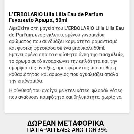
L' ERBOLARIO Lilla Lilla Eau de Parfum
Γυναικείο Άρωμα, 50ml
Αφεθείτε στη μαγεία του
L'ERBOLARIO Lilla Lilla Eau
de Parfum
, ενός εκλεπτυσμένου γυναικείου
αρώματος που συνδυάζει κομψότητα, ρομαντισμό
και φυσική φρεσκάδα σε ένα μπουκάλι 50ml.
Εμπνευσμένο από τα ευαίσθητα άνθη της
πασχαλιάς
,
το άρωμα αυτό ενσαρκώνει την απλότητα και την
ομορφιά της άνοιξης, προσφέροντας μια αίσθηση
καθαριότητας και αρμονίας που αγκαλιάζει απαλά
την επιδερμίδα.
Η σύνθεσή του ανοίγει με ντελικάτες, φλοράλ νότες
που αναδύουν κομψότητα και θηλυκότητα, χωρίς να
είναι έντονες ή υπερβολικές. Καθώς εξελίσσεται
στο δέρμα, αποκαλύπτει μια βελούδινη αίσθηση
πούδρας που γλυκαίνει τη διάθεση και δημιουργεί μια
ΔΩΡΕΑΝ ΜΕΤΑΦΟΡΙΚΑ
αύρα ρομαντικής φρεσκάδας, ιδανική για όλες τις
ΓΙΑ ΠΑΡΑΓΓΕΛΙΕΣ ΑΝΩ ΤΩΝ 39€
ώρες της ημέρας.