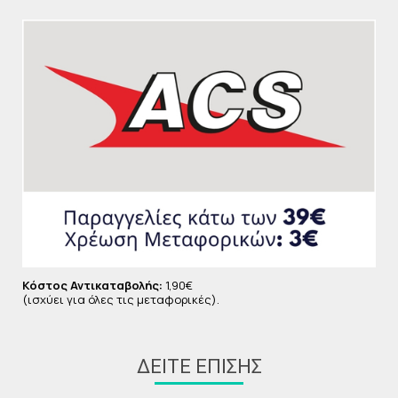
Το
Lilla Lilla Eau de Parfum
είναι
vegan
,
cruelty-
free
και σχεδιασμένο με σεβασμό προς το
περιβάλλον και το δέρμα, χωρίς parabens ή άλλες
επιβαρυντικές ουσίες. Ιδανικό για γυναίκες που
αγαπούν τα ντελικάτα αρώματα με διακριτική αλλά
διαρκή παρουσία.
Αναδείξτε τη φυσική σας γοητεία με ένα άρωμα που
ξεχωρίζει για την κομψότητά του και μετατρέπει
κάθε σας εμφάνιση σε μια αξέχαστη εμπειρία.
Κόστος Αντικαταβολής:
1,90€
(ισχύει για όλες τις μεταφορικές).
ΔΕΊΤΕ ΕΠΊΣΗΣ