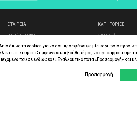
Η
LAVISH Face & Body Make-up
 - ΑΝΔΡΙΚΗ ΣΕΙΡΑ
LAVISH Body Oils
ΜΑΤΙΩΝ
LAVISH Bath & Shower
ΕΤΑΙΡΕΙΑ
ΚΑΤΗΓΟΡΙΕΣ
ΑΛΛΙΩΝ
LAVISH Gift Sets
Ποιοί είμαστε
Ομορφιά
Η ΜΕΤΑ ΤΗΝ ΕΜΜΗΝΟΠΑΥΣΗ
LAVISH Home Fragrances
Συχνές Ερωτήσεις
Υγιεινή Σώματος
λεία όπως τα cookies για να σου προσφέρουμε μία κορυφαία προσωπ
ΛΙΑΚΑ
LAVISH Radiant Lift
«κλικ» στο κουμπί «Συμφωνώ» και βοήθησέ μας να προσαρμόσουμε τι
Συμβουλές Υγείας
Στοματική Υγιεινή
ιεχόμενο που σε ενδιαφέρει. Εναλλακτικά πάτα «Προσαρμογή» και κλ
ΟΝΤΑ VICHY
Επικοινωνία
Βιταμίνες - Συμπ
Προσαρμογή
Φαρμακείο
Εταιρίες
Προσφορές - Δώρ