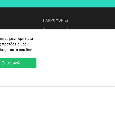
L' ERBOLARIO Frangipani
L' ERBOLARIO Pistacchio
L' ERBOLARIO Cocco
ΠΛΗΡΟΦΟΡΙΕΣ
L' ERBOLARIO Lilla Lilla
Τρόποι αποστολής
L' ERBOLARIO Te Nero
Τρόποι πληρωμής
οποιημένη εμπειρία
L' ERBOLARIO Vetiver
ς προτάσεις μας
L' ERBOLARIO Iris
Πολιτική επιστροφών
ίκαρε αυτά που θες!
L' ERBOLARIO Iris Bianco
ληρώματα
Όροι Χρήσης - Προστασία
L' ERBOLARIO Sun
Δεδομένων - Πολιτική Cookies
Συμφωνώ
α
e-Shop by Synergic Software