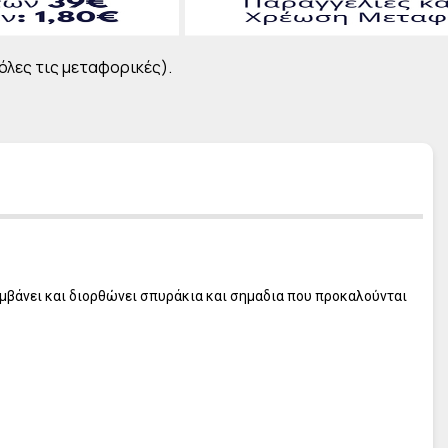
L' ERBOLARIO Frangipani
L' ERBOLARIO Pistacchio
L' ERBOLARIO Cocco
 όλες τις μεταφορικές).
L' ERBOLARIO Lilla Lilla
L' ERBOLARIO Te Nero
L' ERBOLARIO Vetiver
L' ERBOLARIO Iris
L' ERBOLARIO Iris Bianco
L' ERBOLARIO Sun
λαμβάνει και διορθώνει σπυράκια και σημαδια που προκαλούνται