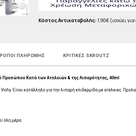
Η
LAVISH Face & Body Make-up
 - ΑΝΔΡΙΚΗ ΣΕΙΡΑ
LAVISH Body Oils
Κόστος Αντικαταβολής:
1,90€ (ισχύει για
ΜΑΤΙΩΝ
LAVISH Bath & Shower
ΑΛΛΙΩΝ
LAVISH Gift Sets
Η ΜΕΤΑ ΤΗΝ ΕΜΜΗΝΟΠΑΥΣΗ
LAVISH Home Fragrances
ΛΙΑΚΑ
LAVISH Radiant Lift
ΡΌΠΟΙ ΠΛΗΡΩΜΉΣ
ΚΡΙΤΙΚΈΣ SKROUTZ
ΟΝΤΑ VICHY
κό Προσώπου Κατά των Ατελειών & της Λιπαρότητας, 40ml
 Vichy. Είναι κατάλληλο για την λιπαρή επιδερμίδα με ατέλειες. Προ
ί όλη μέρα.