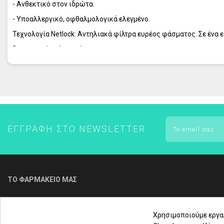
- Ανθεκτικό στον ιδρώτα.
ΕΝΤΟΜΟΑΠΩΘΗΤΙΚΑ
- Υποαλλεργικό, οφθαλμολογικά ελεγμένο.
FREZYDERM - ΟΛΑ ΤΑ ΠΡΟΪΟΝΤΑ
Τεχνολογία Netlock: Αντηλιακά φίλτρα ευρέος φάσματος. Σε ένα ε
FREZYDERM ΑΔΥΝΑΤΙΣΜΑ
δημιουργεί μαύρα στίγματα.
ΕΓΓΡΑΦΉ ΣΤΟ NEWSLETTER
ΤΟ ΦΑΡΜΑΚΕΙΟ ΜΑΣ
Για τηλεφωνική παραγγελία & εξυπηρέτηση
πελατών καλέστε μας στο
Χρησιμοποιούμε εργα