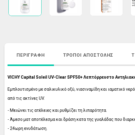
ΑΚΜΗ
ΑΝΤΙΓΗΡΑΝΣ
ΚΡΕΜΕΣ ΠΡΟΣΩΠΟΥ - ΜΑΤΙΩΝ
VICHY HOMME
ΑΠΟΣΥΜΦΟΡΗΤΙΚΑ ΜΥΤΗΣ
ΠΕΡΙΠΟΙΗΣΗ 
ΛΕΥΚΑΝΣΗ ΠΡΟΣΩΠΟΥ - ΘΕΡΑΠΕΙΑ 
ΦΡΟΝΤΙΔΑ Μ
ΠΑΝΑΔΩΝ
ΑΝΤΙΓΗΡΑΝΣ
ΣΤΟΜΑΤΙΚΗ ΥΓΙΕΙΝΗ ΕΝΗΛΙΚΩΝ
VICHY ΑΝΤΙΗ
ΠΕΡΙΓΡΑΦΉ
ΤΡΌΠΟΙ ΑΠΟΣΤΟΛΉΣ
Τ
ΣΤΟΜΑΤΙΚΗ ΥΓΙΕΙΝΗ ΠΑΙΔΙΩΝ
ΟΛΑ ΤΑ ΠΡΟΪ
ΠΕΡΙΠΟΙΗΣΗ ΜΑΛΛΙΩΝ
VICHY Capital Soleil UV-Clear SPF50+ Λεπτόρρευστο Αντηλια
ΠΕΡΙΠΟΙΗΣΗ ΣΩΜΑΤΟΣ
ΠΕΡΙΠΟΙΗΣΗ ΕΥΑΙΣΘΗΤΗΣ ΠΕΡΙΟΧΗΣ
Εμπλουτισμένο με σαλικυλικό οξύ, νιασιναμίδη και ιαματικό νερό
ΠΡΟΪΟΝΤΑ ΕΓΚΥΜΟΣΥΝΗΣ
από τις ακτίνες UV.
ΣΥΜΠΛΗΡΩΜΑΤΑ ΔΙΑΤΡΟΦΗΣ
- Μειώνει τις ατέλειες και ρυθμίζει τη λιπαρότητα.
ΦΡΟΝΤΙΔΑ ΠΑΙΔΙΟΥ
- Άμεσο ματ αποτέλεσμα και δράση κατα της γυαλάδας που διαρκε
ΦΡΟΝΤΙΔΑ ΜΩΡΟΥ
- 24ωρη ενυδάτωση.
ΑΝΤΙΗΛΙΑΚΑ