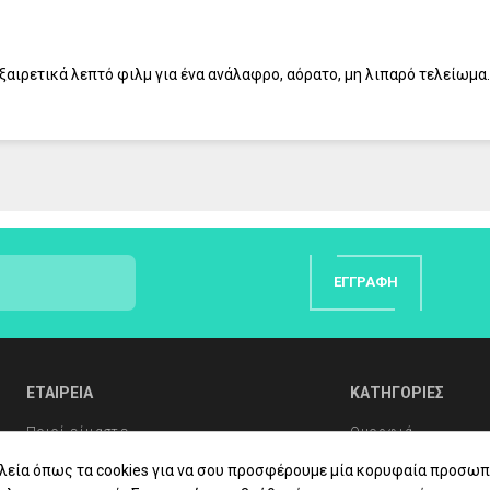
ξαιρετικά λεπτό φιλμ για ένα ανάλαφρο, αόρατο, μη λιπαρό τελείωμα
ΕΓΓΡΑΦΉ
ΕΤΑΙΡΕΙΑ
ΚΑΤΗΓΟΡΙΕΣ
Ποιοί είμαστε
Ομορφιά
Συχνές Ερωτήσεις
Υγιεινή Σώματος
λεία όπως τα cookies για να σου προσφέρουμε μία κορυφαία προσωπ