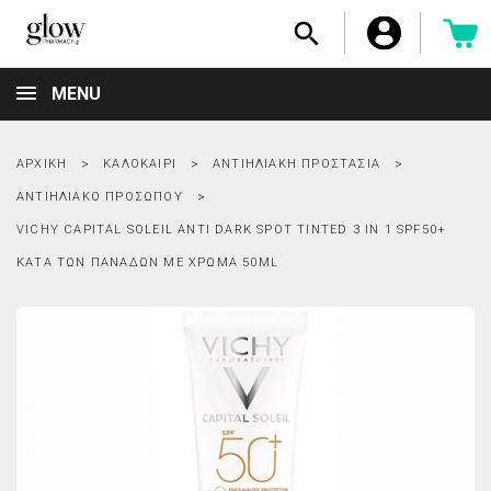

MENU
ΑΡΧΙΚΉ
ΚΑΛΟΚΑΊΡΙ
ΑΝΤΙΗΛΙΑΚΉ ΠΡΟΣΤΑΣΊΑ
ΑΝΤΙΗΛΙΑΚΌ ΠΡΟΣΏΠΟΥ
VICHY CAPITAL SOLEIL ANTI DARK SPOT TINTED 3 IN 1 SPF50+
ΚΑΤΆ ΤΩΝ ΠΑΝΆΔΩΝ ΜΕ ΧΡΏΜΑ 50ML