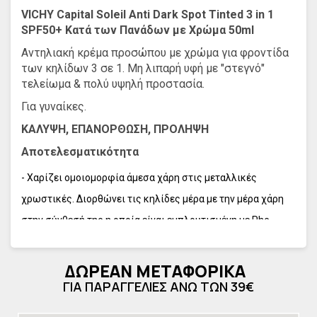
VICHY Capital Soleil Anti Dark Spot Tinted 3 in 1
SPF50+ Κατά των Πανάδων με Χρώμα 50ml
Αντηλιακή κρέμα προσώπου με χρώμα για φροντίδα
των κηλίδων 3 σε 1. Μη λιπαρή υφή με "στεγνό"
τελείωμα & πολύ υψηλή προστασία.
Για γυναίκες.
ΚΑΛΥΨΗ, ΕΠΑΝΟΡΘΩΣΗ, ΠΡΟΛΗΨΗ
Αποτελεσματικότητα
- Χαρίζει ομοιομορφία άμεσα χάρη στις μεταλλικές
χρωστικές. Διορθώνει τις κηλίδες μέρα με την μέρα χάρη
στην σύνθεσή της η οποία είναι εμπλουτισμένη με Phe-
Resorcinol, ένα ενεργό συστατικό κατά των κηλίδων και
προστατεύει από την UVB/UVA ακτινοβολία.
ΔΩΡΕΑΝ ΜΕΤΑΦΟΡΙΚΑ
- ΧΩΡΙΣ PARABEN, η σύνθεση είναι υποαλλεργική και
ΓΙΑ ΠΑΡΑΓΓΕΛΙΕΣ ΑΝΩ ΤΩΝ 39€
ελεγμένη σε ευαίσθητη επιδερμίδα κάτω από