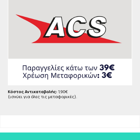
δερματολογικό έλεγχο.
- Εμλουτισμένο με Ιαμτικό Μεταλλικό Νερό της Vichy,
ενδυναμώνει, αναζωογονεί, καταπραύνει, εξισορροπεί.
- Αποδεδειγμένη κλινική αποτελεσματικότητα.
- 19.2% των κηλίδων μειώνονται μετά από 8 εβδομάδες
χρήσης.Ενισχυμένη προστασία μέχρι και τις μακρές UVA.
Ευχαρίστηση
- Μη λιπαρή υφή προσαρμοσμένη για καθημερινή χρήση, σε
συνδυασμό ή σαν αντικατάσταση της συνηθισμένης
ρουτίνας.
Κόστος Αντικαταβολής:
1,90€
(ισχύει για όλες τις μεταφορικές).
- Εφαρμογή στο πρόσωπο, λαιμό και ντεκολτέ.