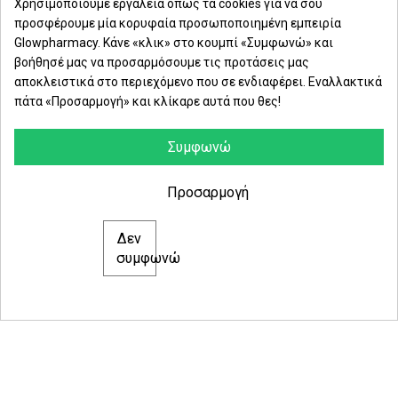
Χρησιμοποιούμε εργαλεία όπως τα cookies για να σου
προσφέρουμε μία κορυφαία προσωποποιημένη εμπειρία
Δευ. - Παρ.: 8:00 - 21:00
Glowpharmacy. Κάνε «κλικ» στο κουμπί «Συμφωνώ» και
βοήθησέ μας να προσαρμόσουμε τις προτάσεις μας
Σάββατο: 09:00-15:00
αποκλειστικά στο περιεχόμενο που σε ενδιαφέρει. Εναλλακτικά
πάτα «Προσαρμογή» και κλίκαρε αυτά που θες!
ΕΤΑΙΡΕΙΑ
ΚΑΤΗΓΟΡΙΕΣ
Συμφωνώ
ΠΛΗΡΟΦΟΡΙΕΣ
Προσαρμογή
Δεν
© 2021 glowpharmacy.gr
συμφωνώ
e-Shop by Synergic Software