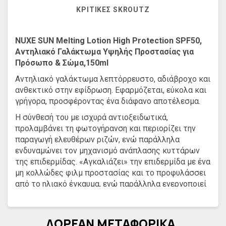
ΚΡΙΤΙΚΈΣ SKROUTZ
NUXE SUN Melting Lotion High Protection SPF50,
Αντηλιακό Γαλάκτωμα Υψηλής Προστασίας για
Πρόσωπο & Σώμα,150ml
Αντηλιακό γαλάκτωμα λεπτόρρευστο, αδιάβροχο και
ανθεκτικό στην εφίδρωση. Εφαρμόζεται, εύκολα και
γρήγορα, προσφέροντας ένα διάφανο αποτέλεσμα.
Η σύνθεσή του με ισχυρά αντιοξειδωτικά,
προλαμβάνει τη φωτογήρανση και περιορίζει την
παραγωγή ελευθέρων ριζών, ενώ παράλληλα
ενδυναμώνει τον μηχανισμό ανάπλασης κυττάρων
της επιδερμίδας. «Αγκαλιάζει» την επιδερμίδα με ένα
μη κολλώδες φιλμ προστασίας και το προφυλάσσει
από το ηλιακό έγκαυμα, ενώ παράλληλα ενεργοποιεί
το φυσικό μηχανισμό μαυρίσματος της επιδερμίδας.
Η υφή του ενυδατώνει και δεν αφήνει ίχνη. Γλιστράει
ΔΩΡΕΑΝ ΜΕΤΑΦΟΡΙΚΑ
στο δέρμα σας με πληθωρικότητα για μια