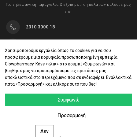
Για τηλεφωνική παραγγελία & εξυπηρέτηση πελατών καλέστε μας
στο
2310 3000 18
Μαρασλή 82, Θεσσαλονίκη 542 49
Χρησιμοποιούμε εργαλεία όπως τα cookies για να σου
προσφέρουμε μία κορυφαία προσωποποιημένη εμπειρία
Δευ. - Παρ.: 8:00 - 21:00
Glowpharmacy. Κάνε «κλικ» στο κουμπί «Συμφωνώ» και
βοήθησέ μας να προσαρμόσουμε τις προτάσεις μας
Σάββατο: 09:00-15:00
αποκλειστικά στο περιεχόμενο που σε ενδιαφέρει. Εναλλακτικά
πάτα «Προσαρμογή» και κλίκαρε αυτά που θες!
ΕΤΑΙΡΕΙΑ
ΚΑΤΗΓΟΡΙΕΣ
Συμφωνώ
ΠΛΗΡΟΦΟΡΙΕΣ
Προσαρμογή
Δεν
© 2021 glowpharmacy.gr