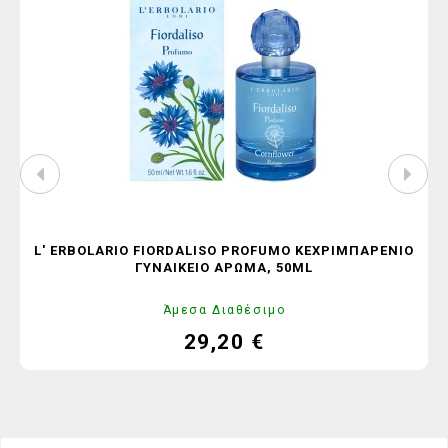
L' ERBOLARIO FIORDALISO PROFUMO ΚΕΧΡΙΜΠΑΡΈΝΙΟ
ΓΥΝΑΙΚΕΊΟ ΆΡΩΜΑ, 50ML
Άμεσα Διαθέσιμο
29,20 €
Τιμή
Κανονική
τιμή