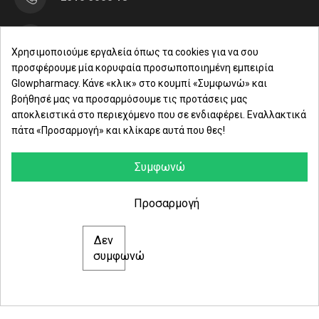
Μαρασλή 82, Θεσσαλονίκη 542 49
Χρησιμοποιούμε εργαλεία όπως τα cookies για να σου
προσφέρουμε μία κορυφαία προσωποποιημένη εμπειρία
Δευ. - Παρ.: 8:00 - 21:00
Glowpharmacy. Κάνε «κλικ» στο κουμπί «Συμφωνώ» και
βοήθησέ μας να προσαρμόσουμε τις προτάσεις μας
Σάββατο: 09:00-15:00
αποκλειστικά στο περιεχόμενο που σε ενδιαφέρει. Εναλλακτικά
πάτα «Προσαρμογή» και κλίκαρε αυτά που θες!
ΕΤΑΙΡΕΙΑ
ΚΑΤΗΓΟΡΙΕΣ
Συμφωνώ
ΠΛΗΡΟΦΟΡΙΕΣ
Προσαρμογή
Δεν
© 2021 glowpharmacy.gr
συμφωνώ
e-Shop by Synergic Software