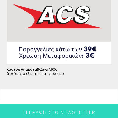
- Το σφουγγάρι έχει απαλή υφή
Oδηγίες χρήσεις :
-Βρέξτε το σφουγγάρι με νερό και τρίψτε το στα χέρια σας
μέχρι να σχηματιστεί πλούσιος αφρός
-Εφαρμόστε το σφουγγάρι σαπουνιού όπως θα κάνατε
συνήθως στο σώμα
-Καθαρίστε και απολεπίστε με κυκλικές κινήσεις
-Ξεπλύνετε το σφουγγάρι του σαπουνιού και αφήστε το να
στεγνώσει
Κόστος Αντικαταβολής:
1,90€
Αποφύγετε την επαφή με τα μάτια. Εάν παρουσιαστεί
(ισχύει για όλες τις μεταφορικές).
ερεθισμός, σταματήστε τη χρήση και
συμβουλευτείτε γιατρό
Συστατικά
Aqua, Glycerin, Propylene Glycol, sorbitol, Sodium
palmate of fatty acids, Sodium palmitate, Mother of
pearl extract, Titanium dioxide, Butylated
ΕΓΓΡΑΦΉ ΣΤΟ NEWSLETTER
hidroxytoluene, Sodium bicarbonate, Sodium lauryl