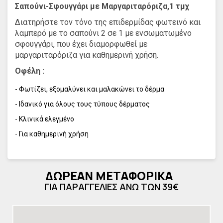
Σαπούνι-Σφουγγάρι με Μαργαριταρόριζα,1 τμχ
Διατηρήστε τον τόνο της επιδερμίδας φωτεινό και
λαμπερό με το σαπούνι 2 σε 1 με ενσωματωμένο
σφουγγάρι, που έχει διαμορφωθεί με
μαργαριταρόριζα για καθημερινή χρήση.
Οφέλη :
- Φωτίζει, εξομαλύνει και μαλακώνει το δέρμα
- Ιδανικό για όλους τους τύπους δέρματος
- Κλινικά ελεγμένο
- Για καθημερινή χρήση
Χαρακτηριστικά :
- Φτιαγμένο με μαργαριταρόριζα
ΔΩΡΕΑΝ ΜΕΤΑΦΟΡΙΚΑ
- Το σαπούνι διαλύεται όταν έρχεται σε επαφή με το νερό
ΓΙΑ ΠΑΡΑΓΓΕΛΙΕΣ ΑΝΩ ΤΩΝ 39€
και επιτρέπει τη χρήση του σφουγγαριού
- Το σαπούνι είναι φτιαγμένο από γλυκερίνη