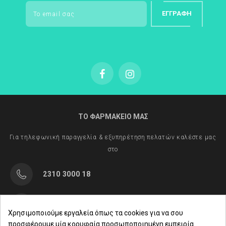
ether sulfate, Opuntia ficus-indica fruit extract, parfum
ΕΓΓΡΑΦΉ
ΤΟ ΦΑΡΜΑΚΕΙΟ ΜΑΣ
Για τηλεφωνική παραγγελία & εξυπηρέτηση πελατών καλέστε μας
στο
2310 3000 18
Μαρασλή 82, Θεσσαλονίκη 542 49
Χρησιμοποιούμε εργαλεία όπως τα cookies για να σου
προσφέρουμε μία κορυφαία προσωποποιημένη εμπειρία