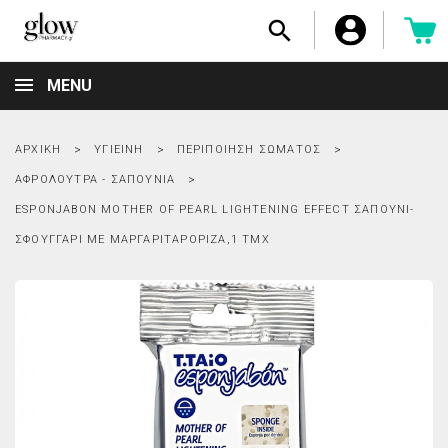

MENU
ΑΡΧΙΚΉ
ΥΓΙΕΙΝΉ
ΠΕΡΙΠΟΊΗΣΗ ΣΏΜΑΤΟΣ
ΑΦΡΌΛΟΥΤΡΑ - ΣΑΠΟΎΝΙΑ
ESPONJABON MOTHER OF PEARL LIGHTENING EFFECT ΣΑΠΟΎΝΙ-
ΣΦΟΥΓΓΆΡΙ ΜΕ ΜΑΡΓΑΡΙΤΑΡΌΡΙΖΑ,1 ΤΜΧ