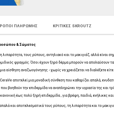
Η
LAVISH Face & Body Make-up
 - ΑΝΔΡΙΚΗ ΣΕΙΡΑ
LAVISH Body Oils
ΜΑΤΙΩΝ
LAVISH Bath & Shower
ΡΌΠΟΙ ΠΛΗΡΩΜΉΣ
ΚΡΙΤΙΚΈΣ SKROUTZ
ΑΛΛΙΩΝ
LAVISH Gift Sets
Η ΜΕΤΑ ΤΗΝ ΕΜΜΗΝΟΠΑΥΣΗ
LAVISH Home Fragrances
ΛΙΑΚΑ
LAVISH Radiant Lift
 Προσώπου & Σώματος
ΟΝΤΑ VICHY
λιπαρότητα, τους ρύπους, αντηλιακό και το μακιγιάζ, αλλά είναι σημ
ρμιδικός φραγμός. Όσοι έχουν ξηρό δέρμα μπορούν να απολαύσουν 
α αίσθηση αναζωογόνησης −χωρίς να χρειάζεται να διαλέξετε είτε τ
 CeraVe αποτελεί μια μοναδική σύνθεση που καθαρίζει απαλά, ενυδατ
που βοηθούν την επιδερμίδα να αναπληρώνει την υγρασία της και τρία
ανονική έως πολύ ξηρή επιδερμίδα , για βρέφη, παιδιά, ενήλικες και 
παλά και αποτελεσματικά τους ρύπους, τη λιπαρότητα και το μακιγιά