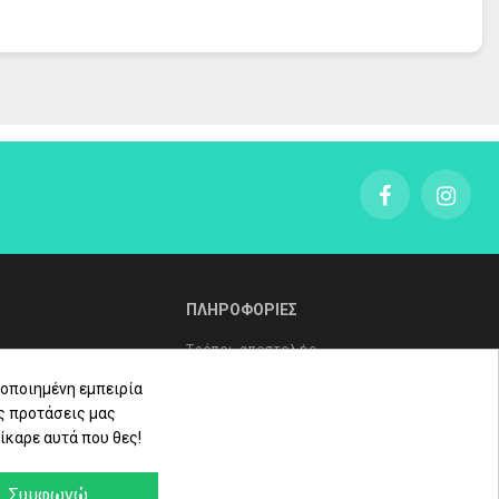
ογικό έλεγχο.
ΠΛΗΡΟΦΟΡΙΕΣ
Τρόποι αποστολής
Τρόποι πληρωμής
οποιημένη εμπειρία
ς προτάσεις μας
Πολιτική επιστροφών
ίκαρε αυτά που θες!
ληρώματα
Όροι Χρήσης - Προστασία
Δεδομένων - Πολιτική Cookies
Συμφωνώ