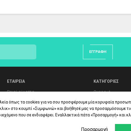
 ενυδάτωση της επιδερμίδας.
ήρηση του επιδερμικού φραγμού.
ς.
 με ισορροπημένο pH, υποαλλεργικό, κλινικά ελεγμένο υπό γυναικολ
ΕΓΓΡΑΦΉ
δεν αφήνει υπολείμματα λιπαρότητας στο δέρμα*
ΕΤΑΙΡΕΙΑ
ΚΑΤΗΓΟΡΙΕΣ
εν αφήνει το δέρμα αφυδατωμένο*
Ποιοί είμαστε
Ομορφιά
Συχνές Ερωτήσεις
Υγιεινή Σώματος
λεία όπως τα cookies για να σου προσφέρουμε μία κορυφαία προσωπ
«κλικ» στο κουμπί «Συμφωνώ» και βοήθησέ μας να προσαρμόσουμε τι
Συμβουλές Υγείας
Στοματική Υγιεινή
ιεχόμενο που σε ενδιαφέρει. Εναλλακτικά πάτα «Προσαρμογή» και κλ
Επικοινωνία
Βιταμίνες - Συμπ
Προσαρμογή