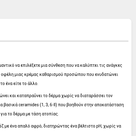
L' ERBOLARIO Frangipani
L' ERBOLARIO Pistacchio
L' ERBOLARIO Cocco
L' ERBOLARIO Lilla Lilla
L' ERBOLARIO Te Nero
L' ERBOLARIO Vetiver
L' ERBOLARIO Iris
L' ERBOLARIO Iris Bianco
αντικό να επιλέξετε μια σύνθεση που να καλύπτει τις ανάγκες
L' ERBOLARIO Sun
τα οφέλη μιας κρέμας καθαρισμού προσώπου που ενυδατώνει
ο ένα είτε το άλλο.
ώνει και καταπραΰνει το δέρμα χωρίς να διαταράσσει τον
 βασικά ceramides (1, 3, 6-ΙΙ) που βοηθούν στην αποκατάσταση
για το δέρμα με τάση ατοπίας.
ζ με ένα απαλό αφρό, διατηρώντας ένα βέλτιστο pH, χωρίς να