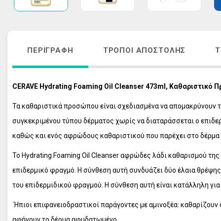
ΑΚΜΗ
ΑΝΤΙΓΗΡΑΝΣ
ΚΡΕΜΕΣ ΠΡΟΣΩΠΟΥ - ΜΑΤΙΩΝ
VICHY HOMME
ΑΠΟΣΥΜΦΟΡΗΤΙΚΑ ΜΥΤΗΣ
ΠΕΡΙΠΟΙΗΣΗ 
ΠΕΡΙΓΡΑΦΉ
ΤΡΌΠΟΙ ΑΠΟΣΤΟΛΉΣ
Τ
ΛΕΥΚΑΝΣΗ ΠΡΟΣΩΠΟΥ - ΘΕΡΑΠΕΙΑ 
ΦΡΟΝΤΙΔΑ Μ
ΠΑΝΑΔΩΝ
ΑΝΤΙΓΗΡΑΝΣ
ΣΤΟΜΑΤΙΚΗ ΥΓΙΕΙΝΗ ΕΝΗΛΙΚΩΝ
VICHY ΑΝΤΙΗ
CERAVE Hydrating Foaming Oil Cleanser 473ml, Καθαριστικό
ΣΤΟΜΑΤΙΚΗ ΥΓΙΕΙΝΗ ΠΑΙΔΙΩΝ
ΟΛΑ ΤΑ ΠΡΟΪ
Τα καθαριστικά προσώπου είναι σχεδιασμένα να απομακρύνουν τη 
ΠΕΡΙΠΟΙΗΣΗ ΜΑΛΛΙΩΝ
συγκεκριμένου τύπου δέρματος χωρίς να διαταράσσεται ο επιδε
ΠΕΡΙΠΟΙΗΣΗ ΣΩΜΑΤΟΣ
καθώς και ενός αφρώδους καθαριστικού που παρέχει στο δέρμα μι
ΠΕΡΙΠΟΙΗΣΗ ΕΥΑΙΣΘΗΤΗΣ ΠΕΡΙΟΧΗΣ
Το Hydrating Foaming Oil Cleanser αφρώδες λάδι καθαρισμού της
ΠΡΟΪΟΝΤΑ ΕΓΚΥΜΟΣΥΝΗΣ
επιδερμικό φραγμό. Η σύνθεση αυτή συνδυάζει δύο έλαια θρέψης 
ΣΥΜΠΛΗΡΩΜΑΤΑ ΔΙΑΤΡΟΦΗΣ
του επιδερμιδικού φραγμού. Η σύνθεση αυτή είναι κατάλληλη για κ
ΦΡΟΝΤΙΔΑ ΠΑΙΔΙΟΥ
ΦΡΟΝΤΙΔΑ ΜΩΡΟΥ
Ήπιοι επιφανειοδραστικοί παράγοντες με αμινοξέα: καθαρίζουν α
ΑΝΤΙΗΛΙΑΚΑ
αφήνουν το δέρμα αφυδατωμένο.