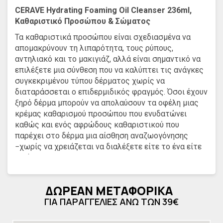
CERAVE Hydrating Foaming Oil Cleanser 236ml,
Καθαριστικό Προσώπου & Σώματος
Τα καθαριστικά προσώπου είναι σχεδιασμένα να
απομακρύνουν τη λιπαρότητα, τους ρύπους,
αντηλιακό και το μακιγιάζ, αλλά είναι σημαντικό να
επιλέξετε μια σύνθεση που να καλύπτει τις ανάγκες
συγκεκριμένου τύπου δέρματος χωρίς να
διαταράσσεται ο επιδερμιδικός φραγμός. Όσοι έχουν
ξηρό δέρμα μπορούν να απολαύσουν τα οφέλη μιας
κρέμας καθαρισμού προσώπου που ενυδατώνει
καθώς και ενός αφρώδους καθαριστικού που
παρέχει στο δέρμα μια αίσθηση αναζωογόνησης
−χωρίς να χρειάζεται να διαλέξετε είτε το ένα είτε
το άλλο.
Το Hydrating Foaming Oil Cleanser αφρώδες λάδι
καθαρισμού της CeraVe αποτελεί μια μοναδική
ΔΩΡΕΑΝ ΜΕΤΑΦΟΡΙΚΑ
σύνθεση που καθαρίζει απαλά, ενυδατώνει και
ΓΙΑ ΠΑΡΑΓΓΕΛΙΕΣ ΑΝΩ ΤΩΝ 39€
καταπραΰνει το δέρμα χωρίς να διαταράσσει τον
επιδερμικό φραγμό. Η σύνθεση αυτή συνδυάζει δύο