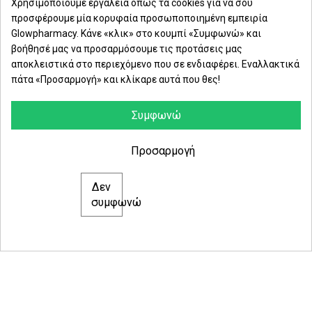
Χρησιμοποιούμε εργαλεία όπως τα cookies για να σου
προσφέρουμε μία κορυφαία προσωποποιημένη εμπειρία
Δευ. - Παρ.: 8:00 - 21:00
Glowpharmacy. Κάνε «κλικ» στο κουμπί «Συμφωνώ» και
βοήθησέ μας να προσαρμόσουμε τις προτάσεις μας
Σάββατο: 09:00-15:00
αποκλειστικά στο περιεχόμενο που σε ενδιαφέρει. Εναλλακτικά
πάτα «Προσαρμογή» και κλίκαρε αυτά που θες!
ΕΤΑΙΡΕΙΑ
ΚΑΤΗΓΟΡΙΕΣ
Συμφωνώ
ΠΛΗΡΟΦΟΡΙΕΣ
Προσαρμογή
Δεν
© 2021 glowpharmacy.gr
συμφωνώ
e-Shop by Synergic Software