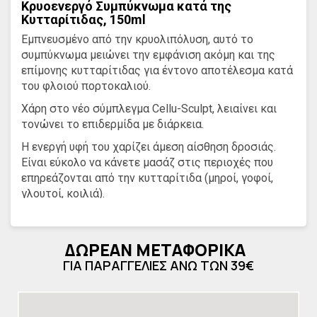
Κρυοενεργό Συμπύκνωμα κατά της
Κυτταρίτιδας, 150ml
Εμπνευσμένο από την κρυολιπόλυση, αυτό το
συμπύκνωμα μειώνει την εμφάνιση ακόμη και της
επίμονης κυτταρίτιδας για έντονο αποτέλεσμα κατά
του φλοιού πορτοκαλιού.
Χάρη στο νέο σύμπλεγμα Cellu-Sculpt, λειαίνει και
τονώνει το επιδερμίδα με διάρκεια.
Η ενεργή υφή του χαρίζει άμεση αίσθηση δροσιάς.
Είναι εύκολο να κάνετε μασάζ στις περιοχές που
επηρεάζονται από την κυτταρίτιδα (μηροί, γοφοί,
γλουτοί, κοιλιά).
Σχεδιασμένο με 90% συστατικά φυσικής
προέλευσης, αυτό το συμπύκνωμα είναι ιδανικό για
ΔΩΡΕΑΝ ΜΕΤΑΦΟΡΙΚΑ
τη διατήρηση των αποτελεσμάτων των μασάζ
αδυνατίσματος ή των συνεδριών LPG. Για όλους
ΓΙΑ ΠΑΡΑΓΓΕΛΙΕΣ ΑΝΩ ΤΩΝ 39€
τους τύπους επιδερμίδας.
Η λιποδιαλυτική του αποτελεσματικότητα είναι 20
φορές υψηλότερη από την καφεΐνη μόνη της χάρη