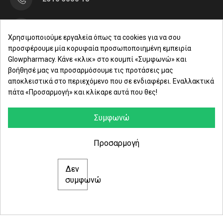
Μαρασλή 82, Θεσσαλονίκη 542 49
Χρησιμοποιούμε εργαλεία όπως τα cookies για να σου
προσφέρουμε μία κορυφαία προσωποποιημένη εμπειρία
Δευ. - Παρ.: 8:00 - 21:00
Glowpharmacy. Κάνε «κλικ» στο κουμπί «Συμφωνώ» και
βοήθησέ μας να προσαρμόσουμε τις προτάσεις μας
Σάββατο: 09:00-15:00
αποκλειστικά στο περιεχόμενο που σε ενδιαφέρει. Εναλλακτικά
πάτα «Προσαρμογή» και κλίκαρε αυτά που θες!
ΕΤΑΙΡΕΙΑ
ΚΑΤΗΓΟΡΙΕΣ
Συμφωνώ
ΠΛΗΡΟΦΟΡΙΕΣ
Προσαρμογή
Δεν
© 2021 glowpharmacy.gr
συμφωνώ
e-Shop by Synergic Software