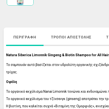
ΑΚΜΗ
ΑΝΤΙΓΗΡΑΝΣ
ΚΡΕΜΕΣ ΠΡΟΣΩΠΟΥ - ΜΑΤΙΩΝ
VICHY HOMME
ΑΠΟΣΥΜΦΟΡΗΤΙΚΑ ΜΥΤΗΣ
ΠΕΡΙΠΟΙΗΣΗ 
ΛΕΥΚΑΝΣΗ ΠΡΟΣΩΠΟΥ - ΘΕΡΑΠΕΙΑ 
ΦΡΟΝΤΙΔΑ Μ
ΠΑΝΑΔΩΝ
ΑΝΤΙΓΗΡΑΝΣ
ΠΕΡΙΓΡΑΦΉ
ΤΡΌΠΟΙ ΑΠΟΣΤΟΛΉΣ
Τ
ΣΤΟΜΑΤΙΚΗ ΥΓΙΕΙΝΗ ΕΝΗΛΙΚΩΝ
VICHY ΑΝΤΙΗ
ΣΤΟΜΑΤΙΚΗ ΥΓΙΕΙΝΗ ΠΑΙΔΙΩΝ
ΟΛΑ ΤΑ ΠΡΟΪ
Natura Siberica Limonnik Gingeng & Biotin Shampoo for All Hai
ΠΕΡΙΠΟΙΗΣΗ ΜΑΛΛΙΩΝ
ΠΕΡΙΠΟΙΗΣΗ ΣΩΜΑΤΟΣ
Το σαμπουάν αυτό βασίζεται στον υδρολύτη οργανικής σχιζάνδρα
ΠΕΡΙΠΟΙΗΣΗ ΕΥΑΙΣΘΗΤΗΣ ΠΕΡΙΟΧΗΣ
τρίχας.
ΠΡΟΪΟΝΤΑ ΕΓΚΥΜΟΣΥΝΗΣ
Οφέλη
ΣΥΜΠΛΗΡΩΜΑΤΑ ΔΙΑΤΡΟΦΗΣ
Το οργανικό εκχύλισμα Nanai Limonnik τονώνει και ενδυναμώνει 
ΦΡΟΝΤΙΔΑ ΠΑΙΔΙΟΥ
Το οργανικό εκχύλισμα του τζίνσενγκ (ginseng) αποτρέπει την 
ΦΡΟΝΤΙΔΑ ΜΩΡΟΥ
Η βιοτίνη, που καλείται συχνά «Βιταμίνη της Ομορφιάς», ενισχύει
ΑΝΤΙΗΛΙΑΚΑ