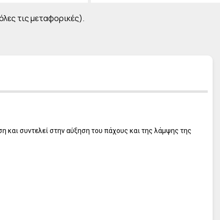
L' ERBOLARIO Frangipani
L' ERBOLARIO Pistacchio
 όλες τις μεταφορικές).
L' ERBOLARIO Cocco
L' ERBOLARIO Lilla Lilla
L' ERBOLARIO Te Nero
L' ERBOLARIO Vetiver
L' ERBOLARIO Iris
L' ERBOLARIO Iris Bianco
L' ERBOLARIO Sun
η και συντελεί στην αύξηση του πάχους και της λάμψης της