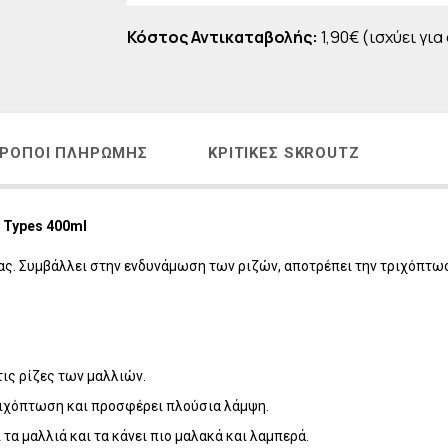
Η
LAVISH Face & Body Make-up
Κόστος Αντικαταβολής:
1,90€ (ισχύει για
 - ΑΝΔΡΙΚΗ ΣΕΙΡΑ
LAVISH Body Oils
ΜΑΤΙΩΝ
LAVISH Bath & Shower
ΑΛΛΙΩΝ
LAVISH Gift Sets
Η ΜΕΤΑ ΤΗΝ ΕΜΜΗΝΟΠΑΥΣΗ
LAVISH Home Fragrances
ΡΌΠΟΙ ΠΛΗΡΩΜΉΣ
ΚΡΙΤΙΚΈΣ SKROUTZ
ΛΙΑΚΑ
LAVISH Radiant Lift
ΟΝΤΑ VICHY
r Types 400ml
ς. Συμβάλλει στην ενδυνάμωση των ριζών, αποτρέπει την τριχόπτωσ
τις ρίζες των μαλλιών.
τριχόπτωση και προσφέρει πλούσια λάμψη.
 τα μαλλιά και τα κάνει πιο μαλακά και λαμπερά.