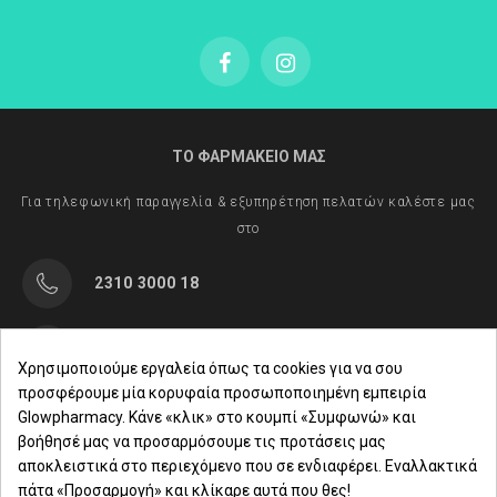
ΤΟ ΦΑΡΜΑΚΕΙΟ ΜΑΣ
Για τηλεφωνική παραγγελία & εξυπηρέτηση πελατών καλέστε μας
στο
2310 3000 18
Μαρασλή 82, Θεσσαλονίκη 542 49
Χρησιμοποιούμε εργαλεία όπως τα cookies για να σου
προσφέρουμε μία κορυφαία προσωποποιημένη εμπειρία
Δευ. - Παρ.: 8:00 - 21:00
Glowpharmacy. Κάνε «κλικ» στο κουμπί «Συμφωνώ» και
βοήθησέ μας να προσαρμόσουμε τις προτάσεις μας
Σάββατο: 09:00-15:00
αποκλειστικά στο περιεχόμενο που σε ενδιαφέρει. Εναλλακτικά
πάτα «Προσαρμογή» και κλίκαρε αυτά που θες!