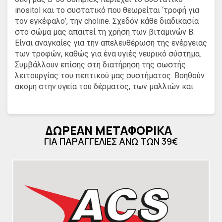
inositol και το συστατικό που θεωρείται ‘τροφή για
τον εγκέφαλο’, την choline. Σχεδόν κάθε διαδικασία
στο σώμα μας απαιτεί τη χρήση των βιταμινών Β.
Είναι αναγκαίες για την απελευθέρωση της ενέργειας
των τροφών, καθώς για ένα υγιές νευρικό σύστημα.
Συμβάλλουν επίσης στη διατήρηση της σωστής
λειτουργίας του πεπτικού μας συστήματος. Βοηθούν
ακόμη στην υγεία του δέρματος, των μαλλιών και
των νυχιών.
Οι βιταμίνες του συμπλέγματος Β δρουν συνεργικά,
έτσι η ελλιπής πρόσληψη ενός ή περισσοτέρων από
ΔΩΡΕΑΝ ΜΕΤΑΦΟΡΙΚΑ
αυτών των βιταμινών μπορεί να προκαλέσει
ΓΙΑ ΠΑΡΑΓΓΕΛΙΕΣ ΑΝΩ ΤΩΝ 39€
ελλείψεις στις υπόλοιπες ή να εμποδίσει την
χρησιμότητά τους. Συνεπώς οι περισσότεροι ειδικοί
προτιμούν να δίνουν ένα σύμπλεγμα βιταμινών Β
(είτε μόνο του είτε σε συνδυασμό με κάποιες
βιταμίνες Β) όταν η πρόσληψη του συμπληρώματος
είναι μακροχρόνια.