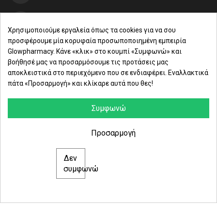
Μαρασλή 82, Θεσσαλονίκη 542 49
Χρησιμοποιούμε εργαλεία όπως τα cookies για να σου
προσφέρουμε μία κορυφαία προσωποποιημένη εμπειρία
Δευ. - Παρ.: 8:00 - 21:00
Glowpharmacy. Κάνε «κλικ» στο κουμπί «Συμφωνώ» και
βοήθησέ μας να προσαρμόσουμε τις προτάσεις μας
Σάββατο: 09:00-15:00
αποκλειστικά στο περιεχόμενο που σε ενδιαφέρει. Εναλλακτικά
πάτα «Προσαρμογή» και κλίκαρε αυτά που θες!
ΕΤΑΙΡΕΙΑ
ΚΑΤΗΓΟΡΙΕΣ
Συμφωνώ
ΠΛΗΡΟΦΟΡΙΕΣ
Προσαρμογή
Δεν
© 2021 glowpharmacy.gr
συμφωνώ
e-Shop by Synergic Software