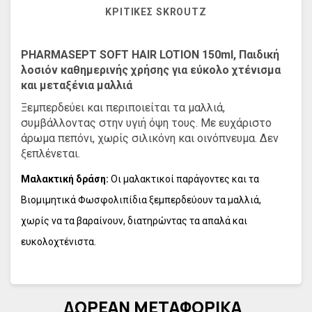
ΚΡΙΤΙΚΈΣ SKROUTZ
PHARMASEPT SOFT HAIR LOTION 150ml, Παιδική
λοσιόν καθημερινής χρήσης για εύκολο χτένισμα
και μεταξένια μαλλιά
Ξεμπερδεύει και περιποιείται τα μαλλιά,
συμβάλλοντας στην υγιή όψη τους. Με ευχάριστο
άρωμα πεπόνι, χωρίς σιλικόνη και οινόπνευμα. Δεν
ξεπλένεται.
Μαλακτική δράση:
Οι μαλακτικοί παράγοντες και τα
Βιομιμητικά Φωσφολιπίδια ξεμπερδεύουν τα μαλλιά,
χωρίς να τα βαραίνουν, διατηρώντας τα απαλά και
ευκολοχτένιστα.
Φροντίδα & λάμψη:
Οι Πρωτεΐνες Μεταξιού και οι
Προβιταμίνη Β5 περιποιούνται και ενυδατώνουν την τρίχα,
ΔΩΡΕΑΝ ΜΕΤΑΦΟΡΙΚΑ
χαρίζοντας λάμψη και ζωντάνια στα μαλλιά.