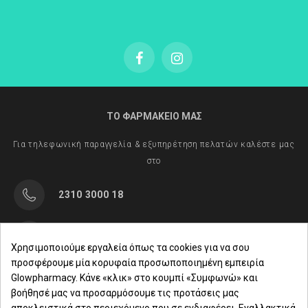
EUROPAEA HUSK OIL, BISABOLOL, CALENDULA
OFFICINALIS FLOWER EXTRACT, ASCORBYL
PALMITATE, RETINYL PALMITATE.
ΤΟ ΦΑΡΜΑΚΕΙΟ ΜΑΣ
Για τηλεφωνική παραγγελία & εξυπηρέτηση πελατών καλέστε μας
στο
2310 3000 18
Μαρασλή 82, Θεσσαλονίκη 542 49
Χρησιμοποιούμε εργαλεία όπως τα cookies για να σου
προσφέρουμε μία κορυφαία προσωποποιημένη εμπειρία
Δευ. - Παρ.: 8:00 - 21:00
Glowpharmacy. Κάνε «κλικ» στο κουμπί «Συμφωνώ» και
βοήθησέ μας να προσαρμόσουμε τις προτάσεις μας
Σάββατο: 09:00-15:00