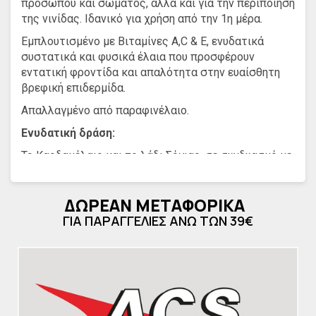
προσώπου και σώματος, αλλά και για την περιποίηση
της νινίδας. Ιδανικό για χρήση από την 1η μέρα.
Εμπλουτισμένο με Βιταμίνες Α,C & E, ενυδατικά
συστατικά και φυσικά έλαια που προσφέρουν
εντατική φροντίδα και απαλότητα στην ευαίσθητη
βρεφική επιδερμίδα.
Απαλλαγμένο από παραφινέλαιο.
Ενυδατική δράση:
Το Καρδαμέλαιο και το λάδι Σόγιας, σε συνδυασμό με
τα πολύτιμα Ω3-Ω6 λιπαρά οξέα, παρέχουν ενυδατική
δράση στην επιδερμίδα και βοηθούν στη μείωση
ΔΩΡΕΑΝ ΜΕΤΑΦΟΡΙΚΑ
απώλειας της υγρασίας και στην ενδυνάμωση του
επιδερμικού φραγμού. Παράλληλα, οι Βιταμίνες A,C &
ΓΙΑ ΠΑΡΑΓΓΕΛΙΕΣ ΑΝΩ ΤΩΝ 39€
E συμβάλλουν στη θρέψη και την απαλότητα της
βρεφικής επιδερμίδας.
Ήπια καταπραϋντική δράση:
Το λάδι Καλέντουλας, η φυσική Βιζαβολόλη και το
Χαμομηλέλαιο παρέχουν ήπια καταπραϋντική δράση