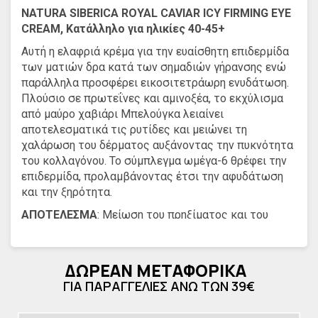
NATURA SIBERICA ROYAL CAVIAR ICY FIRMING EYE
CREAM, Κατάλληλο για ηλικίες 40-45+
Αυτή η ελαφριά κρέμα για την ευαίσθητη επιδερμίδα
των ματιών δρα κατά των σημαδιών γήρανσης ενώ
παράλληλα προσφέρει εικοσιτετράωρη ενυδάτωση.
Πλούσιο σε πρωτεΐνες και αμινοξέα, το εκχύλισμα
από μαύρο χαβιάρι Μπελούγκα λειαίνει
αποτελεσματικά τις ρυτίδες και μειώνει τη
χαλάρωση του δέρματος αυξάνοντας την πυκνότητα
του κολλαγόνου. Το σύμπλεγμα ωμέγα-6 θρέφει την
επιδερμίδα, προλαμβάνοντας έτσι την αφυδάτωση
και την ξηρότητα.
ΑΠΟΤΕΛΕΣΜΑ
: Μείωση του πρηξίματος και του
φουσκώματος στην περιοχή κάτω από τα μάτια.
Μειώνει ορατά τις ρυτίδες και τις λεπτές γραμμές.
Έχει ορατό αποτέλεσμα lifting ακόμη και μετά από
ΔΩΡΕΑΝ ΜΕΤΑΦΟΡΙΚΑ
την πρώτη εφαρμογή. Δίνει στα μάτια σας μια
ΓΙΑ ΠΑΡΑΓΓΕΛΙΕΣ ΑΝΩ ΤΩΝ 39€
φρέσκια και λαμπερή εμφάνιση.