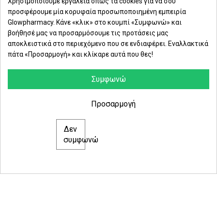
Χρησιμοποιούμε εργαλεία όπως τα cookies για να σου
προσφέρουμε μία κορυφαία προσωποποιημένη εμπειρία
Δευ. - Παρ.: 8:00 - 21:00
Glowpharmacy. Κάνε «κλικ» στο κουμπί «Συμφωνώ» και
βοήθησέ μας να προσαρμόσουμε τις προτάσεις μας
Σάββατο: 09:00-15:00
αποκλειστικά στο περιεχόμενο που σε ενδιαφέρει. Εναλλακτικά
πάτα «Προσαρμογή» και κλίκαρε αυτά που θες!
ΕΤΑΙΡΕΙΑ
ΚΑΤΗΓΟΡΙΕΣ
Συμφωνώ
ΠΛΗΡΟΦΟΡΙΕΣ
Προσαρμογή
Δεν
© 2021 glowpharmacy.gr
συμφωνώ
e-Shop by Synergic Software