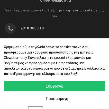
ΤΟ ΦΑΡΜΑΚΕΙΟ ΜΑΣ
Για τηλεφωνική παραγγελία & εξυπηρέτηση πελατών καλέστε μας
στο
2310 3000 18
Μαρασλή 82, Θεσσαλονίκη 542 49
Χρησιμοποιούμε εργαλεία όπως τα cookies για να σου
προσφέρουμε μία κορυφαία προσωποποιημένη εμπειρία
Δευ. - Παρ.: 8:00 - 21:00
Glowpharmacy. Κάνε «κλικ» στο κουμπί «Συμφωνώ» και
βοήθησέ μας να προσαρμόσουμε τις προτάσεις μας
Σάββατο: 09:00-15:00
αποκλειστικά στο περιεχόμενο που σε ενδιαφέρει. Εναλλακτικά
πάτα «Προσαρμογή» και κλίκαρε αυτά που θες!
ΕΤΑΙΡΕΙΑ
ΚΑΤΗΓΟΡΙΕΣ
Συμφωνώ
ΠΛΗΡΟΦΟΡΙΕΣ
Προσαρμογή