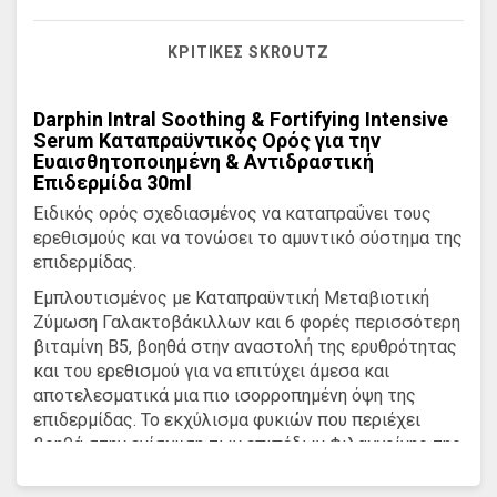
ΚΡΙΤΙΚΈΣ SKROUTZ
Darphin Intral Soothing & Fortifying Intensive
Serum Καταπραϋντικός Ορός για την
Ευαισθητοποιημένη & Αντιδραστική
Επιδερμίδα 30ml
Ειδικός ορός σχεδιασμένος να καταπραΰνει τους
ερεθισμούς και να τονώσει το αμυντικό σύστημα της
επιδερμίδας.
Εμπλουτισμένος με Καταπραϋντική Μεταβιοτική
Ζύμωση Γαλακτοβάκιλλων και 6 φορές περισσότερη
βιταμίνη B5, βοηθά στην αναστολή της ερυθρότητας
και του ερεθισμού για να επιτύχει άμεσα και
αποτελεσματικά μια πιο ισορροπημένη όψη της
επιδερμίδας. Το εκχύλισμα φυκιών που περιέχει
βοηθά στην ενίσχυση των επιπέδων Φιλαγγρίνης της
δυναμικής αμυντικής πρωτεΐνης του δέρματος.