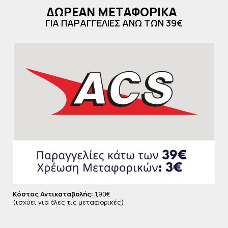
Με αυτό τον τρόπο η επιδερμίδα ενδυναμώνεται
ΔΩΡΕΑΝ ΜΕΤΑΦΟΡΙΚΑ
απέναντι στους ερεθισμούς. Με 93% φυσικά
ΓΙΑ ΠΑΡΑΓΓΕΛΙΕΣ ΑΝΩ ΤΩΝ 39€
συστατικά.
Κόστος Αντικαταβολής:
1,90€
(ισχύει για όλες τις μεταφορικές).