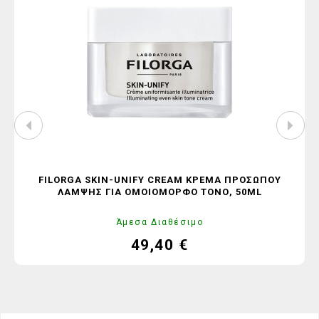
FILORGA SKIN-UNIFY CREAM ΚΡΈΜΑ ΠΡΟΣΏΠΟΥ
ΛΆΜΨΗΣ ΓΙΑ ΟΜΟΙΌΜΟΡΦΟ ΤΌΝΟ, 50ML
Άμεσα Διαθέσιμο
49,40 €
Τιμή
Κανονική
τιμή