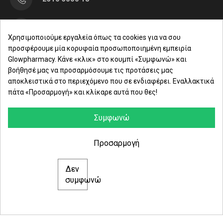
Μαρασλή 82, Θεσσαλονίκη 542 49
Χρησιμοποιούμε εργαλεία όπως τα cookies για να σου
προσφέρουμε μία κορυφαία προσωποποιημένη εμπειρία
Δευ. - Παρ.: 8:00 - 21:00
Glowpharmacy. Κάνε «κλικ» στο κουμπί «Συμφωνώ» και
βοήθησέ μας να προσαρμόσουμε τις προτάσεις μας
Σάββατο: 09:00-15:00
αποκλειστικά στο περιεχόμενο που σε ενδιαφέρει. Εναλλακτικά
πάτα «Προσαρμογή» και κλίκαρε αυτά που θες!
ΕΤΑΙΡΕΙΑ
ΚΑΤΗΓΟΡΙΕΣ
Συμφωνώ
ΠΛΗΡΟΦΟΡΙΕΣ
Προσαρμογή
Δεν
© 2021 glowpharmacy.gr
συμφωνώ
e-Shop by Synergic Software