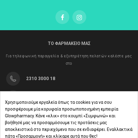
ΤΟ ΦΑΡΜΑΚΕΙΟ ΜΑΣ
Για τηλεφωνική παραγγελία & εξυπηρέτηση πελατών καλέστε μας
στο
2310 3000 18
Μαρασλή 82, Θεσσαλονίκη 542 49
Χρησιμοποιούμε εργαλεία όπως τα cookies για να σου
προσφέρουμε μία κορυφαία προσωποποιημένη εμπειρία
Δευ. - Παρ.: 8:00 - 21:00
Glowpharmacy. Κάνε «κλικ» στο κουμπί «Συμφωνώ» και
βοήθησέ μας να προσαρμόσουμε τις προτάσεις μας
Σάββατο: 09:00-15:00
αποκλειστικά στο περιεχόμενο που σε ενδιαφέρει. Εναλλακτικά
πάτα «Προσαρμογή» και κλίκαρε αυτά που θες!