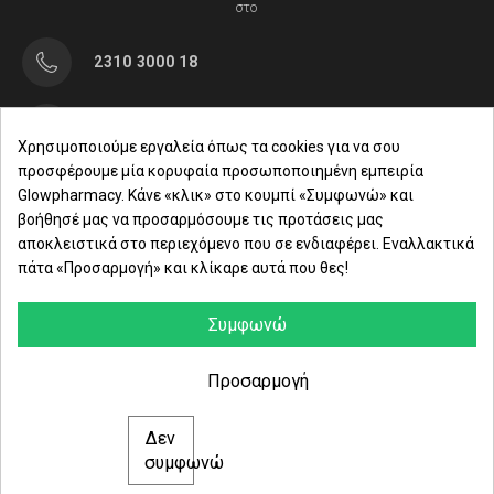
στο
2310 3000 18
Μαρασλή 82, Θεσσαλονίκη 542 49
Χρησιμοποιούμε εργαλεία όπως τα cookies για να σου
προσφέρουμε μία κορυφαία προσωποποιημένη εμπειρία
Δευ. - Παρ.: 8:00 - 21:00
Glowpharmacy. Κάνε «κλικ» στο κουμπί «Συμφωνώ» και
βοήθησέ μας να προσαρμόσουμε τις προτάσεις μας
Σάββατο: 09:00-15:00
αποκλειστικά στο περιεχόμενο που σε ενδιαφέρει. Εναλλακτικά
πάτα «Προσαρμογή» και κλίκαρε αυτά που θες!
ΕΤΑΙΡΕΙΑ
ΚΑΤΗΓΟΡΙΕΣ
Συμφωνώ
ΠΛΗΡΟΦΟΡΙΕΣ
Προσαρμογή
Δεν
© 2021 glowpharmacy.gr
συμφωνώ