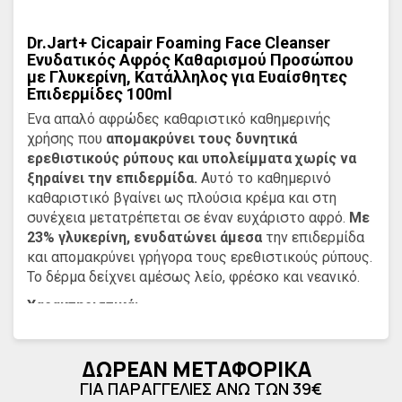
Dr.Jart+ Cicapair Foaming Face Cleanser
Ενυδατικός Αφρός Καθαρισμού Προσώπου
με Γλυκερίνη, Κατάλληλος για Ευαίσθητες
Επιδερμίδες 100ml
Ένα απαλό αφρώδες καθαριστικό καθημερινής
χρήσης που
απομακρύνει τους δυνητικά
ερεθιστικούς ρύπους και υπολείμματα χωρίς να
ξηραίνει την επιδερμίδα.
Αυτό το καθημερινό
καθαριστικό βγαίνει ως πλούσια κρέμα και στη
συνέχεια μετατρέπεται σε έναν ευχάριστο αφρό.
Με
23% γλυκερίνη, ενυδατώνει άμεσα
την επιδερμίδα
και απομακρύνει γρήγορα τους ερεθιστικούς ρύπους.
Το δέρμα δείχνει αμέσως λείο, φρέσκο και νεανικό.
Χαρακτηριστικά:
+ Είναι κατάλληλος για καθημερινή χρήση και για
ΔΩΡΕΑΝ ΜΕΤΑΦΟΡΙΚΑ
ευαίσθητες επιδερμίδες
ΓΙΑ ΠΑΡΑΓΓΕΛΙΕΣ ΑΝΩ ΤΩΝ 39€
+ Δερματολογικά ελεγμένο