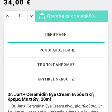
34,00 €
Προσθήκη στο καλάθι
ΠΕΡΙΓΡΑΦΉ
ΤΡΌΠΟΙ ΑΠΟΣΤΟΛΉΣ
ΤΡΌΠΟΙ ΠΛΗΡΩΜΉΣ
ΚΡΙΤΙΚΈΣ SKROUTZ
Dr. Jart+ Ceramidin Eye Cream Ενυδατική
Κρέμα Ματιών, 20ml
Η Dr. Jart+ Ceramidin Eye Cream είναι μία πλούσια, μη
λιπαρή κρέμα ματιών που ενυδατώνει και λειαίνει