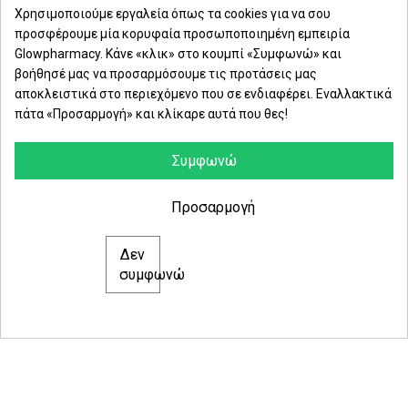
Χρησιμοποιούμε εργαλεία όπως τα cookies για να σου
προσφέρουμε μία κορυφαία προσωποποιημένη εμπειρία
Δευ. - Παρ.: 8:00 - 21:00
Glowpharmacy. Κάνε «κλικ» στο κουμπί «Συμφωνώ» και
βοήθησέ μας να προσαρμόσουμε τις προτάσεις μας
Σάββατο: 09:00-15:00
αποκλειστικά στο περιεχόμενο που σε ενδιαφέρει. Εναλλακτικά
πάτα «Προσαρμογή» και κλίκαρε αυτά που θες!
ΕΤΑΙΡΕΙΑ
ΚΑΤΗΓΟΡΙΕΣ
Συμφωνώ
ΠΛΗΡΟΦΟΡΙΕΣ
Προσαρμογή
Δεν
© 2021 glowpharmacy.gr
συμφωνώ
e-Shop by Synergic Software