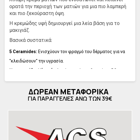
ορατά την περιοχή των ματιών για μια πιο λαμπερή
και πιο ξεκούραστη όψη.
Η κρεμώδης υφή δημιουργεί μια λεία βάση για το
μακιγιάζ.
Βασικά συστατικά:
5 Ceramides:
Ενισχύουν τον φραγμό του δέρματος για να
''κλειδώσουν'' την υγρασία.
Νιασιναμίδη:
Υδατοδιαλυτή μορφή της βιταμίνης Β3 που
βοηθά στην ενίσχυση της παραγωγής Ceramides.
Γλυκερίνη:
ΔΩΡΕΑΝ ΜΕΤΑΦΟΡΙΚΑ
Ενυδατώνει το δέρμα.
ΓΙΑ ΠΑΡΑΓΓΕΛΙΕΣ ΑΝΩ ΤΩΝ 39€
Squalene:
Ενυδατώνει το δέρμα.