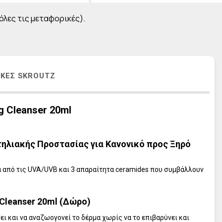
L' ERBOLARIO Frangipani
L' ERBOLARIO Pistacchio
 όλες τις μεταφορικές).
L' ERBOLARIO Cocco
L' ERBOLARIO Lilla Lilla
L' ERBOLARIO Te Nero
ΙΚΈΣ SKROUTZ
L' ERBOLARIO Vetiver
L' ERBOLARIO Iris
L' ERBOLARIO Iris Bianco
g Cleanser 20ml
L' ERBOLARIO Sun
ντηλιακής Προστασίας για Κανονικό προς Ξηρό
ία από τις UVA/UVB και 3 απαραίτητα ceramides που συμβάλλουν
Cleanser 20ml (Δώρο)
 και να αναζωογονεί το δέρμα χωρίς να το επιβαρύνει και