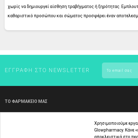
ΕΝΤΟΜΟΑΠΩΘΗΤΙΚΑ
χωρίς να δημιουργεί αίσθηση τραβήγματος ή ξηρότητας. Εμπλουτ
FREZYDERM - ΟΛΑ ΤΑ ΠΡΟΪΟΝΤΑ
καθαριστικό προσώπου και σώματος προσφέρει έναν αποτελεσματι
FREZYDERM ΑΔΥΝΑΤΙΣΜΑ
διάχυσης MVE, θρέφει σταθερά την επιδερμίδα καθ’ όλη τη διάρκ
ΕΓΓΡΑΦΉ ΣΤΟ NEWSLETTER
ΤΟ ΦΑΡΜΑΚΕΙΟ ΜΑΣ
Για τηλεφωνική παραγγελία & εξυπηρέτηση
πελατών καλέστε μας στο
Χρησιμοποιούμε εργα
Glowpharmacy. Κάνε 
αποκλειστικά στο περ