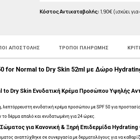
Η
LAVISH Face & Body Make-up
Κόστος Αντικαταβολής:
1,90€ (ισχύει για
 - ΑΝΔΡΙΚΗ ΣΕΙΡΑ
LAVISH Body Oils
ΜΑΤΙΩΝ
LAVISH Bath & Shower
ΑΛΛΙΩΝ
LAVISH Gift Sets
Η ΜΕΤΑ ΤΗΝ ΕΜΜΗΝΟΠΑΥΣΗ
LAVISH Home Fragrances
ΠΟΙ ΑΠΟΣΤΟΛΉΣ
ΤΡΌΠΟΙ ΠΛΗΡΩΜΉΣ
ΚΡΙΤ
ΛΙΑΚΑ
LAVISH Radiant Lift
ΟΝΤΑ VICHY
50 for Normal to Dry Skin 52ml με Δώρο Hydratin
rmal to Dry Skin Ενυδατική Κρέμα Προσώπου Υψηλής Α
ρινή, λεπτόρρευστη ενυδατική κρέμα προσώπου με SPF 50 για προστασ
το δέρμα απαλό και ενυδατωμένη για 24 ώρες.​
ώματος για Κανονική & Ξηρή Επιδερμίδα Hydrating 
ματος αναπτύχθηκε σε συνεργασία με δερματολόγους για να καθαρίζει