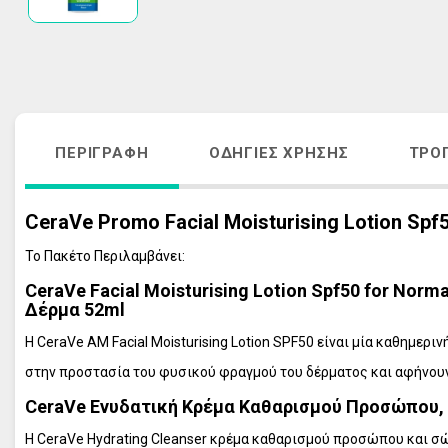
ΑΚΜΗ
ΑΝΤΙΓΗΡΑΝΣ
ΚΡΕΜΕΣ ΠΡΟΣΩΠΟΥ - ΜΑΤΙΩΝ
VICHY HOMME
ΑΠΟΣΥΜΦΟΡΗΤΙΚΑ ΜΥΤΗΣ
ΠΕΡΙΠΟΙΗΣΗ 
ΛΕΥΚΑΝΣΗ ΠΡΟΣΩΠΟΥ - ΘΕΡΑΠΕΙΑ 
ΦΡΟΝΤΙΔΑ Μ
ΠΑΝΑΔΩΝ
ΑΝΤΙΓΗΡΑΝΣ
ΠΕΡΙΓΡΑΦΉ
ΟΔΗΓΊΕΣ ΧΡΉΣΗΣ
ΤΡΌ
ΣΤΟΜΑΤΙΚΗ ΥΓΙΕΙΝΗ ΕΝΗΛΙΚΩΝ
VICHY ΑΝΤΙΗ
ΣΤΟΜΑΤΙΚΗ ΥΓΙΕΙΝΗ ΠΑΙΔΙΩΝ
ΟΛΑ ΤΑ ΠΡΟΪ
CeraVe Promo Facial Moisturising Lotion Spf
ΠΕΡΙΠΟΙΗΣΗ ΜΑΛΛΙΩΝ
To Πακέτο Περιλαμβάνει:
ΠΕΡΙΠΟΙΗΣΗ ΣΩΜΑΤΟΣ
ΠΕΡΙΠΟΙΗΣΗ ΕΥΑΙΣΘΗΤΗΣ ΠΕΡΙΟΧΗΣ
CeraVe Facial Moisturising Lotion Spf50 for No
Δέρμα 52ml
ΠΡΟΪΟΝΤΑ ΕΓΚΥΜΟΣΥΝΗΣ
Η CeraVe AM Facial Moisturising Lotion SPF50 είναι μία καθημε
ΣΥΜΠΛΗΡΩΜΑΤΑ ΔΙΑΤΡΟΦΗΣ
στην προστασία του φυσικού φραγμού του δέρματος και αφήνουν 
ΦΡΟΝΤΙΔΑ ΠΑΙΔΙΟΥ
CeraVe Ενυδατική Κρέμα Καθαρισμού Προσώπου, Σ
ΦΡΟΝΤΙΔΑ ΜΩΡΟΥ
ΑΝΤΙΗΛΙΑΚΑ
Η CeraVe Hydrating Cleanser κρέμα καθαρισμού προσώπου και σώ