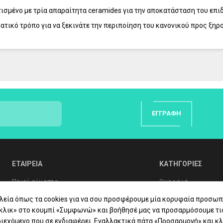
ισμένο με τρία απαραίτητα ceramides για την αποκατάσταση του επι
κό τρόπο για να ξεκινάτε την περιποίηση του κανονικού προς ξηρού
εια της ημέρας.
ΕΓΓΡΑΦΉ
ΕΤΑΙΡΕΙΑ
ΚΑΤΗΓΟΡΙΕΣ
Ποιοί είμαστε
Ομορφιά
Συχνές Ερωτήσεις
Υγιεινή Σώματος
λεία όπως τα cookies για να σου προσφέρουμε μία κορυφαία προσωπ
«κλικ» στο κουμπί «Συμφωνώ» και βοήθησέ μας να προσαρμόσουμε τι
Συμβουλές Υγείας
Στοματική Υγιεινή
ιεχόμενο που σε ενδιαφέρει. Εναλλακτικά πάτα «Προσαρμογή» και κλ