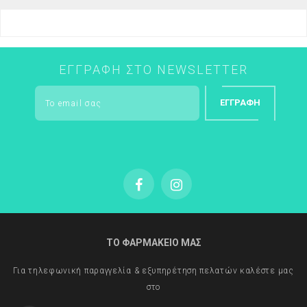
Συμβουλές από τα spa Vinothérapie
Η Moisturizing Mask προσφέρει πολλές δυνατότητες
περιποίησης:
ΕΓΓΡΑΦΉ ΣΤΟ NEWSLETTER
Ενίσχυση ενυδάτωσης σε 10 λεπτά
Αποκατάσταση της επιδερμίδας τη νύχτα, αφήνοντας τη
ΕΓΓΡΑΦΉ
μάσκα να δράσει έως το πρωί
Express ενυδάτωση ματιών, απλώνοντας τη μάσκα στο
περίγραμμα των ματιών και στα βλέφαρα
ΤΟ ΦΑΡΜΑΚΕΙΟ ΜΑΣ
Για τηλεφωνική παραγγελία & εξυπηρέτηση πελατών καλέστε μας
στο