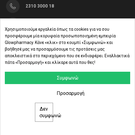
2310 3000 18
Μαρασλή 82, Θεσσαλονίκη 542 49
Χρησιμοποιούμε εργαλεία όπως τα cookies για να σου
προσφέρουμε μία κορυφαία προσωποποιημένη εμπειρία
Δευ. - Παρ.: 8:00 - 21:00
Glowpharmacy. Κάνε «κλικ» στο κουμπί «Συμφωνώ» και
βοήθησέ μας να προσαρμόσουμε τις προτάσεις μας
Σάββατο: 09:00-15:00
αποκλειστικά στο περιεχόμενο που σε ενδιαφέρει. Εναλλακτικά
πάτα «Προσαρμογή» και κλίκαρε αυτά που θες!
ΕΤΑΙΡΕΙΑ
ΚΑΤΗΓΟΡΙΕΣ
Συμφωνώ
ΠΛΗΡΟΦΟΡΙΕΣ
Προσαρμογή
Δεν
© 2021 glowpharmacy.gr
συμφωνώ
e-Shop by Synergic Software