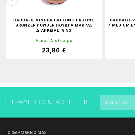
CAUDALIE VINOCRUSH LONG LASTING
CAUDALIE 
BRONZER POWDER ΠΟΎΔΡΑ ΜΑΚΡΆΣ
4 MEDIUM 
ΔΙΑΡΚΕΊΑΣ, 8.5G
Άμεσα Διαθέσιμο
23,80 €
Τιμή
Κανονική
τιμή
ΕΓΓΡΑΦΉ ΣΤΟ NEWSLETTER
ΤΟ ΦΑΡΜΑΚΕΙΟ ΜΑΣ