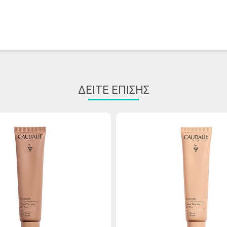
τεχνολογίας, λειαίνει και ενυδατώνει συνεχώς την επιφάνεια της 
ταλμένους πόρους και καταπραΰνει την επιδερμίδα.
ΔΕΊΤΕ ΕΠΊΣΗΣ
ιδωτικό και πρεβιοτικό. Συμβάλλει στην ενίσχυση του δερματικού μικ