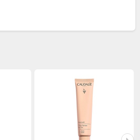
επιδερμίδας.
ροβιώματος για ορατά πιο νεανική επιδερμίδα.