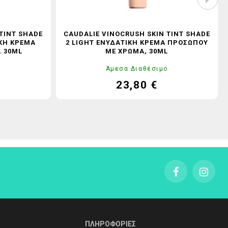
TINT SHADE
CAUDALIE VINOCRUSH SKIN TINT SHADE
ΙΚΉ ΚΡΈΜΑ
2 LIGHT ΕΝΥΔΑΤΙΚΉ ΚΡΈΜΑ ΠΡΟΣΏΠΟΥ
 30ML
ΜΕ ΧΡΏΜΑ, 30ML
ο
Άμεσα Διαθέσιμο
23,80 €
ονική
Τιμή
Κανονική
ή
τιμή
ΠΛΗΡΟΦΟΡΙΕΣ