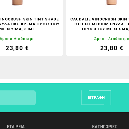
VINOCRUSH SKIN TINT SHADE
CAUDALIE VINOCRUSH SKIN 
ΕΝΥΔΑΤΙΚΉ ΚΡΈΜΑ ΠΡΟΣΏΠΟΥ
3 LIGHT MEDIUM ΕΝΥΔΑΤ
ΜΕ ΧΡΏΜΑ, 30ML
ΠΡΟΣΏΠΟΥ ΜΕ ΧΡΏΜΑ,
Άμεσα Διαθέσιμο
Άμεσα Διαθέσιμ
23,80 €
23,80 €
Τιμή
Κανονική
Τιμή
Καν
τιμή
τιμ
ΕΓΓΡΑΦΉ
ΕΤΑΙΡΕΙΑ
ΚΑΤΗΓΟΡΙΕΣ