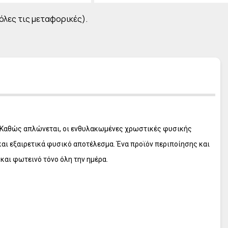
L' ERBOLARIO Frangipani
L' ERBOLARIO Pistacchio
 όλες τις μεταφορικές).
L' ERBOLARIO Cocco
L' ERBOLARIO Lilla Lilla
L' ERBOLARIO Te Nero
L' ERBOLARIO Vetiver
L' ERBOLARIO Iris
L' ERBOLARIO Iris Bianco
L' ERBOLARIO Sun
ιά. Καθώς απλώνεται, οι ενθυλακωμένες χρωστικές φυσικής
και εξαιρετικά φυσικό αποτέλεσμα. Ένα προϊόν περιποίησης και
και φωτεινό τόνο όλη την ημέρα.