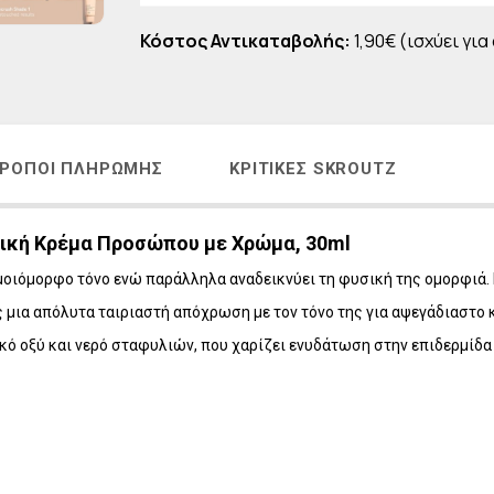
Η
LAVISH Face & Body Make-up
Κόστος Αντικαταβολής:
1,90€ (ισχύει για
 - ΑΝΔΡΙΚΗ ΣΕΙΡΑ
LAVISH Body Oils
ΜΑΤΙΩΝ
LAVISH Bath & Shower
ΑΛΛΙΩΝ
LAVISH Gift Sets
Η ΜΕΤΑ ΤΗΝ ΕΜΜΗΝΟΠΑΥΣΗ
LAVISH Home Fragrances
ΡΌΠΟΙ ΠΛΗΡΩΜΉΣ
ΚΡΙΤΙΚΈΣ SKROUTZ
ΛΙΑΚΑ
LAVISH Radiant Lift
ΟΝΤΑ VICHY
ατική Κρέμα Προσώπου με Χρώμα, 30ml
ει ομοιόμορφο τόνο ενώ παράλληλα αναδεικνύει τη φυσική της ομορφ
ς μια απόλυτα ταιριαστή απόχρωση με τον τόνο της για αψεγάδιαστο 
κό οξύ και νερό σταφυλιών, που χαρίζει ενυδάτωση στην επιδερμίδα 