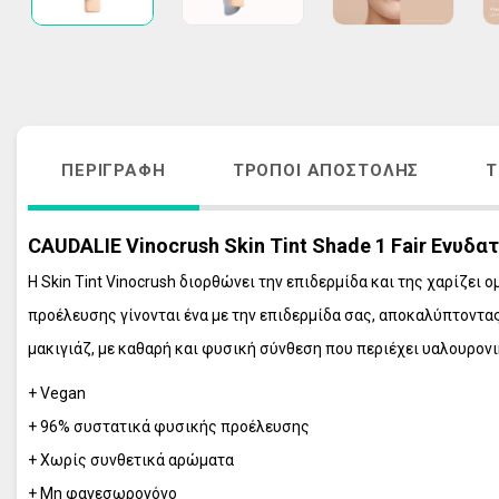
ΑΚΜΗ
ΑΝΤΙΓΗΡΑΝΣ
ΚΡΕΜΕΣ ΠΡΟΣΩΠΟΥ - ΜΑΤΙΩΝ
VICHY HOMME
ΑΠΟΣΥΜΦΟΡΗΤΙΚΑ ΜΥΤΗΣ
ΠΕΡΙΠΟΙΗΣΗ 
ΛΕΥΚΑΝΣΗ ΠΡΟΣΩΠΟΥ - ΘΕΡΑΠΕΙΑ 
ΦΡΟΝΤΙΔΑ Μ
ΠΑΝΑΔΩΝ
ΑΝΤΙΓΗΡΑΝΣ
ΠΕΡΙΓΡΑΦΉ
ΤΡΌΠΟΙ ΑΠΟΣΤΟΛΉΣ
Τ
ΣΤΟΜΑΤΙΚΗ ΥΓΙΕΙΝΗ ΕΝΗΛΙΚΩΝ
VICHY ΑΝΤΙΗ
ΣΤΟΜΑΤΙΚΗ ΥΓΙΕΙΝΗ ΠΑΙΔΙΩΝ
ΟΛΑ ΤΑ ΠΡΟΪ
CAUDALIE Vinocrush Skin Tint Shade 1 Fair Ενυδ
ΠΕΡΙΠΟΙΗΣΗ ΜΑΛΛΙΩΝ
Η Skin Tint Vinocrush διορθώνει την επιδερμίδα και της χαρίζ
ΠΕΡΙΠΟΙΗΣΗ ΣΩΜΑΤΟΣ
προέλευσης γίνονται ένα με την επιδερμίδα σας, αποκαλύπτοντα
ΠΕΡΙΠΟΙΗΣΗ ΕΥΑΙΣΘΗΤΗΣ ΠΕΡΙΟΧΗΣ
μακιγιάζ, με καθαρή και φυσική σύνθεση που περιέχει υαλουρονι
ΠΡΟΪΟΝΤΑ ΕΓΚΥΜΟΣΥΝΗΣ
ΣΥΜΠΛΗΡΩΜΑΤΑ ΔΙΑΤΡΟΦΗΣ
+ Vegan
ΦΡΟΝΤΙΔΑ ΠΑΙΔΙΟΥ
+ 96% συστατικά φυσικής προέλευσης
ΦΡΟΝΤΙΔΑ ΜΩΡΟΥ
+ Χωρίς συνθετικά αρώματα
ΑΝΤΙΗΛΙΑΚΑ
+ Μη φαγεσωρογόνο