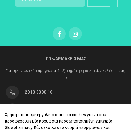
ΤΟ ΦΑΡΜΑΚΕΙΟ ΜΑΣ
Για τηλεφωνική παραγγελία & εξυπηρέτηση πελατών καλέστε μας
στο
2310 3000 18
Μαρασλή 82, Θεσσαλονίκη 542 49
Χρησιμοποιούμε εργαλεία όπως τα cookies για να σου
προσφέρουμε μία κορυφαία προσωποποιημένη εμπειρία
Δευ. - Παρ.: 8:00 - 21:00
Glowpharmacy. Κάνε «κλικ» στο κουμπί «Συμφωνώ» και