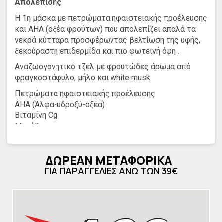
Απολέπισης
H 1η μάσκα με πετρώματα ηφαιστειακής προέλευσης
και ΑΗΑ (οξέα φρούτων) που απολεπίζει απαλά τα
νεκρά κύτταρα προσφέρωντας βελτίωση της υφής,
ξεκούραστη επιδερμίδα και πιο φωτεινή όψη .
Αναζωογονητικό τζελ με φρουτώδες άρωμα από
φραγκοστάφυλο, μήλο και white musk
Πετρώματα ηφαιστειακής προέλευσης
ΑΗΑ (Άλφα-υδροξύ-οξέα)
Βιταμίνη Cg
Μανόζη
Ιαματικό Μεταλλικό Νερό VICHY
Δοκιμασμένη σε ευαίσθητες επιδερμίδες υπό
ΔΩΡΕΑΝ ΜΕΤΑΦΟΡΙΚΑ
δερματολογικό έλεγχο. Σύνθεση εμπλουτισμένη με
ΓΙΑ ΠΑΡΑΓΓΕΛΙΕΣ ΑΝΩ ΤΩΝ 39€
το Ιαματικό Μεταλλικό Νερό VICHY. Υποαλλεργική.
Χωρίς parabens. Δεν προκαλεί μαύρα στίγματα.
Άμεσα
Απαλή απολέπιση 91%*