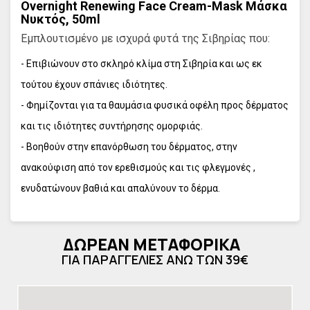
Overnight Renewing Face Cream-Mask Μάσκα
Νυκτός, 50ml
Εμπλουτισμένο με ισχυρά φυτά της Σιβηρίας που:
- Επιβιώνουν στο σκληρό κλίμα στη Σιβηρία και ως εκ
τούτου έχουν σπάνιες ιδιότητες.
- Φημίζονται για τα θαυμάσια φυσικά οφέλη προς δέρματος
και τις ιδιότητες συντήρησης ομορφιάς.
- Βοηθούν στην επανόρθωση του δέρματος, στην
ανακούφιση από τον ερεθισμούς και τις φλεγμονές ,
ενυδατώνουν βαθιά και απαλύνουν το δέρμα.
Τα άγρια ηφαιστιογενή blueberries, που
αναπτύσσονται σε σκληρές συνθήκες στην Τάιγκα,
περιέχουν τεράστια ποσότητα πολύτιμων
ΔΩΡΕΑΝ ΜΕΤΑΦΟΡΙΚΑ
αντιοξειδωτικών ανθοκυανινών. Τα blueberries είναι
ΓΙΑ ΠΑΡΑΓΓΕΛΙΕΣ ΑΝΩ ΤΩΝ 39€
επίσης πλούσια σε βήτα καροτίνη και βιταμίνες Β,
που προσθέτουν λάμψη, αφήνοντας το δέρμα
ενυδατωμένο και απαλό.