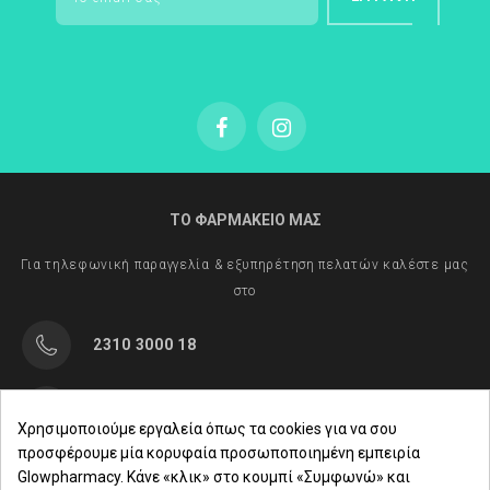
ΤΟ ΦΑΡΜΑΚΕΙΟ ΜΑΣ
Για τηλεφωνική παραγγελία & εξυπηρέτηση πελατών καλέστε μας
στο
2310 3000 18
Μαρασλή 82, Θεσσαλονίκη 542 49
Χρησιμοποιούμε εργαλεία όπως τα cookies για να σου
προσφέρουμε μία κορυφαία προσωποποιημένη εμπειρία
Δευ. - Παρ.: 8:00 - 21:00
Glowpharmacy. Κάνε «κλικ» στο κουμπί «Συμφωνώ» και