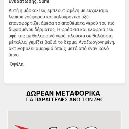
Ενυδάτωσης, 50ml
Αυτή η μάσκα-ζελ, εμπλουτισμένη με εκχύλισμα
λευκού νούφαρου και υαλουρονικό οξύ,
επαναφορτίζει άμεσα τα αποθέματα νερού του πιο
διψασμένου δέρματος. Η φρέσκια και ελαφριά ζελ
υφή της με θαλασσινό νερό, πλούσια σε θαλάσσια
μέταλλα, γεμίζει βαθιά το δέρμα. Αναζωογονημένη,
ακτινοβολεί ομορφιά όπως μετά από έναν καλό
ύπνο.
Οφέλη:
- Άμεση ενυδάτωση, γεμάτη επιδερμίδα.
- Φρέσκια και λαμπερή επιδερμίδα.
ΔΩΡΕΑΝ ΜΕΤΑΦΟΡΙΚΑ
- Ελαφριά, εξαιρετικά διεισδυτική υδάτινη υφή ζελ.
ΓΙΑ ΠΑΡΑΓΓΕΛΙΕΣ ΑΝΩ ΤΩΝ 39€
Ένα ιδανικό προϊόν για να προσφέρει έντονη
ενυδάτωση και εξαιρετικά φρέσκια επιδερμίδα.
Χαρακτηριστικά:
- 97% συστατικά φυσικής προέλευσης