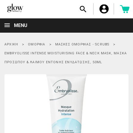

MENU
ΑΡΧΙΚΉ
ΟΜΟΡΦΙΆ
ΜΆΣΚΕΣ ΟΜΟΡΦΙΆΣ - SCRUBS
EMBRYOLISSE INTENSE MOISTURISING FACE & NECK MASK, ΜΆΣΚΑ
ΠΡΟΣΏΠΟΥ & ΛΑΙΜΟΎ ΈΝΤΟΝΗΣ ΕΝΥΔΆΤΩΣΗΣ, 50ML