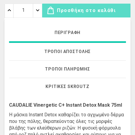
Προσθήκη στο καλάθι
ΠΕΡΙΓΡΑΦΉ
ΤΡΌΠΟΙ ΑΠΟΣΤΟΛΉΣ
ΤΡΌΠΟΙ ΠΛΗΡΩΜΉΣ
ΚΡΙΤΙΚΈΣ SKROUTZ
CAUDALIE Vinergetic C+ Instant Detox Mask 75ml
Η μάσκα Instant Detox καθαρίζει το αγχωμένο δέρμα
που της πόλης, θεραπεύοντας όλες τις μορφές
βλάβης των ελεύθερων ριζών. Η φυσική φόρμουλα
από ροζ πηλό αντλεί ακαθαρσίες και ρύπους για να