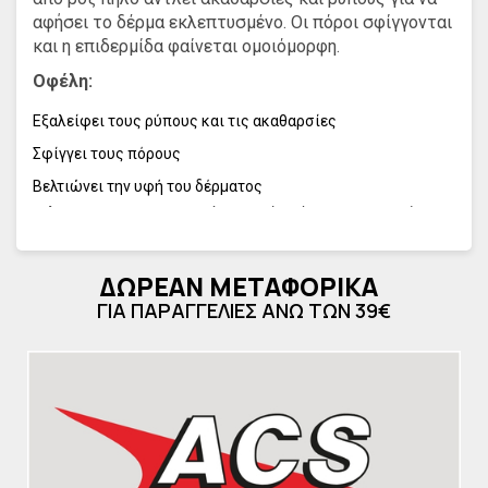
αφήσει το δέρμα εκλεπτυσμένο. Οι πόροι σφίγγονται
και η επιδερμίδα φαίνεται ομοιόμορφη.
Οφέλη:
Εξαλείφει τους ρύπους και τις ακαθαρσίες
Σφίγγει τους πόρους
Βελτιώνει την υφή του δέρματος
Τύπος
: Δερματολογικά ελεγμένο. Όπως και με όλα
τα προϊόντα Caudalie, δεν χρησιμοποιούνται
parabens, φαινοξυαιθανόλη, φθαλικά άλατα,
ΔΩΡΕΑΝ ΜΕΤΑΦΟΡΙΚΑ
ορυκτέλαια ή συστατικά ζωικής προέλευσης. Δεν
ΓΙΑ ΠΑΡΑΓΓΕΛΙΕΣ ΑΝΩ ΤΩΝ 39€
συνιστάται για έγκυες ή θηλάζουσες γυναίκες.
Είναι Ιδανικό για Vegan