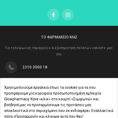
ΤΟ ΦΑΡΜΑΚΕΙΟ ΜΑΣ
Για τηλεφωνική παραγγελία & εξυπηρέτηση πελατών καλέστε μας
στο
2310 3000 18
Μαρασλή 82, Θεσσαλονίκη 542 49
Χρησιμοποιούμε εργαλεία όπως τα cookies για να σου
προσφέρουμε μία κορυφαία προσωποποιημένη εμπειρία
Δευ. - Παρ.: 8:00 - 21:00
Glowpharmacy. Κάνε «κλικ» στο κουμπί «Συμφωνώ» και
βοήθησέ μας να προσαρμόσουμε τις προτάσεις μας
Σάββατο: 09:00-15:00
αποκλειστικά στο περιεχόμενο που σε ενδιαφέρει. Εναλλακτικά
πάτα «Προσαρμογή» και κλίκαρε αυτά που θες!