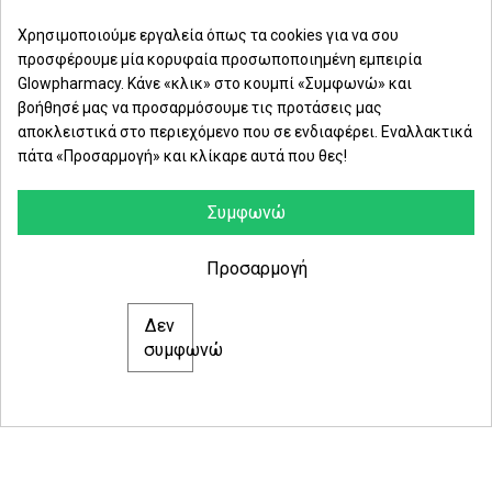
Μαρασλή 82, Θεσσαλονίκη 542 49
Χρησιμοποιούμε εργαλεία όπως τα cookies για να σου
προσφέρουμε μία κορυφαία προσωποποιημένη εμπειρία
Δευ. - Παρ.: 8:00 - 21:00
Glowpharmacy. Κάνε «κλικ» στο κουμπί «Συμφωνώ» και
βοήθησέ μας να προσαρμόσουμε τις προτάσεις μας
Σάββατο: 09:00-15:00
αποκλειστικά στο περιεχόμενο που σε ενδιαφέρει. Εναλλακτικά
πάτα «Προσαρμογή» και κλίκαρε αυτά που θες!
ΕΤΑΙΡΕΙΑ
ΚΑΤΗΓΟΡΙΕΣ
Συμφωνώ
ΠΛΗΡΟΦΟΡΙΕΣ
Προσαρμογή
Δεν
© 2021 glowpharmacy.gr
συμφωνώ
e-Shop by Synergic Software