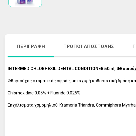
ΑΚΜΗ
ΑΝΤΙΓΗΡΑΝΣ
ΚΡΕΜΕΣ ΠΡΟΣΩΠΟΥ - ΜΑΤΙΩΝ
VICHY HOMME
ΑΠΟΣΥΜΦΟΡΗΤΙΚΑ ΜΥΤΗΣ
ΠΕΡΙΠΟΙΗΣΗ 
ΛΕΥΚΑΝΣΗ ΠΡΟΣΩΠΟΥ - ΘΕΡΑΠΕΙΑ 
ΦΡΟΝΤΙΔΑ Μ
ΠΑΝΑΔΩΝ
ΑΝΤΙΓΗΡΑΝΣ
ΠΕΡΙΓΡΑΦΉ
ΤΡΌΠΟΙ ΑΠΟΣΤΟΛΉΣ
Τ
ΣΤΟΜΑΤΙΚΗ ΥΓΙΕΙΝΗ ΕΝΗΛΙΚΩΝ
VICHY ΑΝΤΙΗ
ΣΤΟΜΑΤΙΚΗ ΥΓΙΕΙΝΗ ΠΑΙΔΙΩΝ
ΟΛΑ ΤΑ ΠΡΟΪ
INTERMED CHLORHEXIL DENTAL CONDITIONER 50ml, Φθοριού
ΠΕΡΙΠΟΙΗΣΗ ΜΑΛΛΙΩΝ
ΠΕΡΙΠΟΙΗΣΗ ΣΩΜΑΤΟΣ
Φθοριούχος στοματικός αφρός, με ισχυρή καθαριστική δράση και
ΠΕΡΙΠΟΙΗΣΗ ΕΥΑΙΣΘΗΤΗΣ ΠΕΡΙΟΧΗΣ
Chlorhexidine 0.05% + Fluoride 0.025%
ΠΡΟΪΟΝΤΑ ΕΓΚΥΜΟΣΥΝΗΣ
Εκχύλισματα χαμομηλιού, Krameria Triandra, Commiphora Myrrha, Pote
ΣΥΜΠΛΗΡΩΜΑΤΑ ΔΙΑΤΡΟΦΗΣ
ΦΡΟΝΤΙΔΑ ΠΑΙΔΙΟΥ
ΦΡΟΝΤΙΔΑ ΜΩΡΟΥ
ΑΝΤΙΗΛΙΑΚΑ