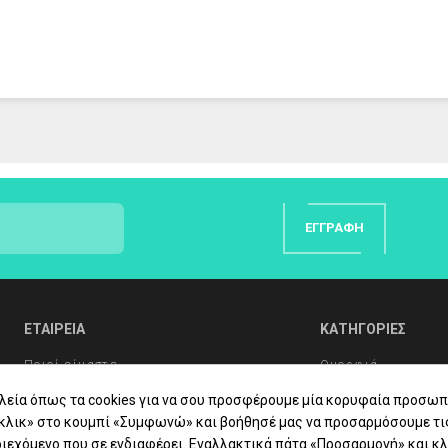
ΕΓΓΡΑΦΉ
ΕΤΑΙΡΕΙΑ
ΚΑΤΗΓΟΡΙΕΣ
Ποιοί είμαστε
Ομορφιά
Συχνές Ερωτήσεις
Υγιεινή Σώματος
λεία όπως τα cookies για να σου προσφέρουμε μία κορυφαία προσωπ
«κλικ» στο κουμπί «Συμφωνώ» και βοήθησέ μας να προσαρμόσουμε τι
Συμβουλές Υγείας
Στοματική Υγιεινή
ιεχόμενο που σε ενδιαφέρει. Εναλλακτικά πάτα «Προσαρμογή» και κλ