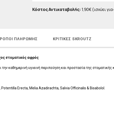
Η
LAVISH Face & Body Make-up
Κόστος Αντικαταβολής:
1,90€ (ισχύει για
 - ΑΝΔΡΙΚΗ ΣΕΙΡΑ
LAVISH Body Oils
ΜΑΤΙΩΝ
LAVISH Bath & Shower
ΑΛΛΙΩΝ
LAVISH Gift Sets
Η ΜΕΤΑ ΤΗΝ ΕΜΜΗΝΟΠΑΥΣΗ
LAVISH Home Fragrances
ΡΌΠΟΙ ΠΛΗΡΩΜΉΣ
ΚΡΙΤΙΚΈΣ SKROUTZ
ΛΙΑΚΑ
LAVISH Radiant Lift
ΟΝΤΑ VICHY
χος στοματικός αφρός
 την καθημερινή υγιεινή περιποίηση και προστασία της στοματικής 
ntilla Erecta, Melia Azadirachta, Salvia Officinalis & Bisabolol.