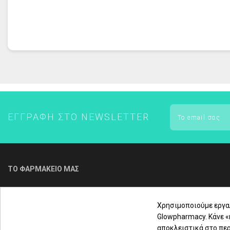
ΕΝΤΟΜΟΑΠΩΘΗΤΙΚΑ
FREZYDERM - ΟΛΑ ΤΑ ΠΡΟΪΟΝΤΑ
FREZYDERM ΑΔΥΝΑΤΙΣΜΑ
ΕΓΓΡΑΦΉ ΣΤΟ NEWSLETTER
ΤΟ ΦΑΡΜΑΚΕΙΟ ΜΑΣ
Για τηλεφωνική παραγγελία & εξυπηρέτηση
πελατών καλέστε μας στο
Χρησιμοποιούμε εργα
Glowpharmacy. Κάνε 
αποκλειστικά στο περ