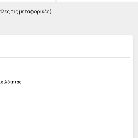
L' ERBOLARIO Frangipani
L' ERBOLARIO Pistacchio
 όλες τις μεταφορικές).
L' ERBOLARIO Cocco
L' ERBOLARIO Lilla Lilla
L' ERBOLARIO Te Nero
L' ERBOLARIO Vetiver
L' ERBOLARIO Iris
L' ERBOLARIO Iris Bianco
L' ERBOLARIO Sun
κοιλότητας.