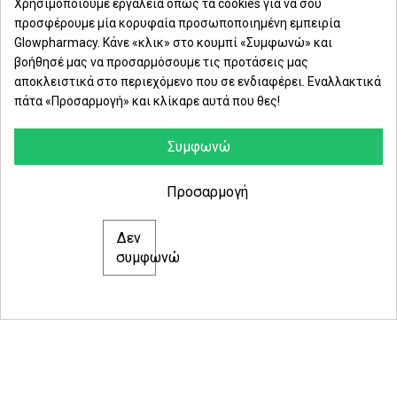
Χρησιμοποιούμε εργαλεία όπως τα cookies για να σου
προσφέρουμε μία κορυφαία προσωποποιημένη εμπειρία
Δευ. - Παρ.: 8:00 - 21:00
Glowpharmacy. Κάνε «κλικ» στο κουμπί «Συμφωνώ» και
βοήθησέ μας να προσαρμόσουμε τις προτάσεις μας
Σάββατο: 09:00-15:00
αποκλειστικά στο περιεχόμενο που σε ενδιαφέρει. Εναλλακτικά
πάτα «Προσαρμογή» και κλίκαρε αυτά που θες!
ΕΤΑΙΡΕΙΑ
ΚΑΤΗΓΟΡΙΕΣ
Συμφωνώ
ΠΛΗΡΟΦΟΡΙΕΣ
Προσαρμογή
Δεν
© 2021 glowpharmacy.gr
συμφωνώ
e-Shop by Synergic Software