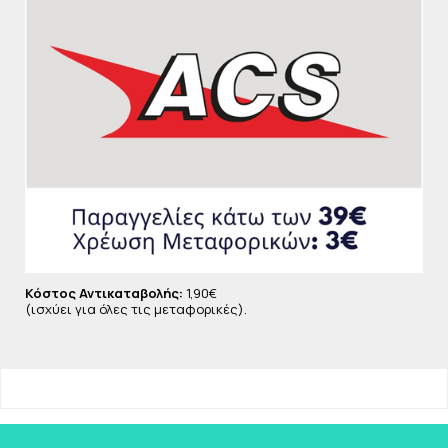
Σύνθεση που επιτρέπει στην επιδερμίδα να
«αναπνέει» και παράλληλα αφήνει αίσθηση
απαλότητας & άνεσης στο δέρμα:
81% των ανδρών δηλώνουν ότι το προϊόν αφήνει την
επιδερμίδα απαλή.*
84% των ανδρών δηλώνουν ότι το προϊόν δίνει
αίσθηση υγείας στην επιδερμίδα.*
*Μελέτη Καταναλωτών, 100 άνδρες.
ΧΡΗΣΗ:
Εφαρμόστε καθημερινά σε καθαρή και
στεγνή επιδερμίδα.
Κόστος Αντικαταβολής:
1,90€
ΣΥΣΤΑΤΙΚΑ:
(ισχύει για όλες τις μεταφορικές).
Aqua / Water - Aluminum Chlorohydrate - Dimethicone -
C14-22 Alcohols - Parfum / Fragrance - Steareth-
100/Peg-136/Hdi Copolymer - Perlite - Zinc Pca -
C12-20 Alkyl Glucoside - Pentylene Glycol