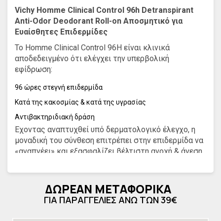
Vichy Homme Clinical Control 96h Detranspirant
Anti-Odor Deodorant Roll-on Αποσμητικό για
Ευαίσθητες Επιδερμίδες
Το Homme Clinical Control 96H είναι κλινικά
αποδεδειγμένο ότι ελέγχει την υπερβολική
εφίδρωση:
96 ώρες στεγνή επιδερμίδα
Κατά της κακοσμίας & κατά της υγρασίας
Αντιβακτηριδιακή δράση
Έχοντας αναπτυχθεί υπό δερματολογικό έλεγχο, η
μοναδική του σύνθεση επιτρέπει στην επιδερμίδα να
«αναπνέει» και εξασφαλίζει βέλτιστη ανοχή & άνεση.
Ενεργά συστατικά με ψευδάργυρο, για έλεγχο της
κακοσμίας στην πηγή της (περιέχει άλατα
ΔΩΡΕΑΝ ΜΕΤΑΦΟΡΙΚΑ
αλουμινίου)
ΓΙΑ ΠΑΡΑΓΓΕΛΙΕΣ ΑΝΩ ΤΩΝ 39€
0% αλκοόλη
Υφή