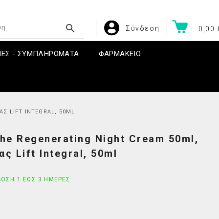

Σύνδεση
0,00 
ΝΕΣ - ΣΥΜΠΛΗΡΩΜΑΤΑ
ΦΑΡΜΑΚΕΙΟ
ΑΣ LIFT INTEGRAL, 50ML
 The Regenerating Night Cream 50ml,
πείες
CAUDALIE ΟΛΑ ΤΑ ΠΡΟΪΟΝΤΑ
Βιταμίνη A
 Lift Integral, 50ml
υχιών
CAUDALIE Πακέτα Προσφορών
Βιταμίνη B
οδιών
CAUDALIE Μάσκες & Scrubs
Βιταμίνη C
ΟΣΗ 1 ΈΩΣ 3 ΗΜΈΡΕΣ
εριών
CAUDALIE Shower Gel - Αφρόλουτρα
Βιταμίνη D
CAUDALIE Αρώματα
Βιταμίνη K
CAUDALIE Vinoclean
Παιδικές Βιταμίνες