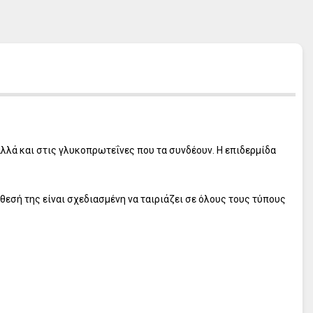
L' ERBOLARIO Frangipani
L' ERBOLARIO Pistacchio
L' ERBOLARIO Cocco
L' ERBOLARIO Lilla Lilla
L' ERBOLARIO Te Nero
L' ERBOLARIO Vetiver
L' ERBOLARIO Iris
L' ERBOLARIO Iris Bianco
 αλλά και στις γλυκοπρωτεΐνες που τα συνδέουν. Η επιδερμίδα
L' ERBOLARIO Sun
θεσή της είναι σχεδιασμένη να ταιριάζει σε όλους τους τύπους