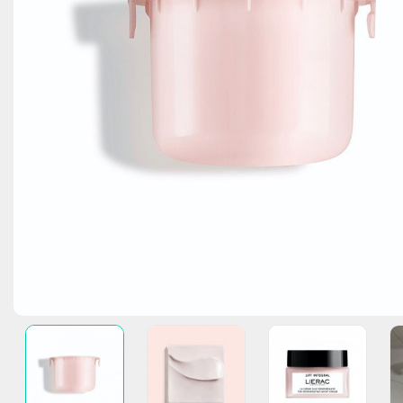
NUXE Nuxuriance Ultra
Αντιγήρανση 45+
Έλαια
Καθαριστής Γλώσσας
Μαλλιά - Δέρμα - Νύχια
Μώλωπες/καταπραϋντικές κρέμες
LIERAC Lift Int
Κρυολόγημα/
Μαγγάνιο (Mn
NUXE Nuxuriance Gold
Ολική Αντιγήρανση 50+
Ενυδάτωση
Οστά - Αρθρώσεις
Φροντίδα ματιών/Βλεφάρων
LIERAC Arkesk
Πόνος μυών/
Σελήνιο (Se)
NUXE SUN - Αντιηλιακή φροντίδα
Τροφή - Λάμψη
Λαιμός - Στήθος
Μνήμη
Hansaplast
LIERAC Premi
Συμφόρηση μ
After Sun Φρο
Σίδηρος (Fe)
NUXE Prodigieuse Huile & Parfum
Ευαισθησία & Ερυθρότητα
Ξηροδερμία
Γαστρεντερικό - Δυσκοιλιότητα
LIERAC Sunis
Αλεργίες
Λάδια Ενυδά
Χρώμιο (Cr)
NUXE Rêve de Thé
Λιπαρότητα - Ακμή
Υγιεινή Ευαίσθητης Περιοχής
Για Παιδιά
LIERAC Diopti
Ψευδάργυρος
NUXE Hair Prodigieux
Πανάδες - Κηλίδες - Λεύκανση
LIERAC Phytola
Φροντίδα Ματιών
LIERAC Hom
Χείλη ενυδάτωση - Lipsticks
LIERAC Body N
Αρώματα
Μακιγιάζ
Αξεσουάρ Ομορφιάς
FREZYDERM ΠΡΟΣΦΟΡΕΣ & ΠΑΚΕΤΑ
ΟΛΕΣ ΟΙ ΠΡΟ
ΚΑΘΑΡΙΣΜΟΣ ΠΡΟΣΩΠΟΥ - ΝΤΕΜΑΚΙΓΙΑΖ
ΚΑΘΑΡΙΣΜΟΣ 
ΚΑΘΑΡΙΣΜΟΣ ΛΙΠΑΡΟΥ ΔΕΡΜΑΤΟΣ ΜΕ 
ΕΝΥΔΑΤΩΣΗ -