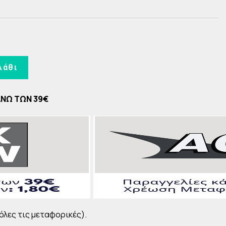
CAUDALIE Vinopure
Πολυβιταμίνες
CAUDALIE VinoHydra
Ωμέγα 3
CAUDALIE Vinosun
CAUDALIE Vinergetic C+
λάθι
CAUDALIE Premier Cru
CAUDALIE Resveratrol LIFT
ΑΝΩ ΤΩΝ 39€
CAUDALIE Vinoperfect
CAUDALIE Vinotherapist
CAUDALIE Vinosculpt
CAUDALIE Vinocrush
 όλες τις μεταφορικές).