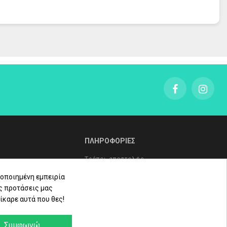
ονεκτίνης. Αυτό το 100% φυσικό συστατικό προέρχεται από το
ΠΛΗΡΟΦΟΡΙΕΣ
ς. Αποτέλεσμα 7 ετών έρευνας και κατοχυρωμένο με δίπλωμα
Τρόποι αποστολής
Τρόποι πληρωμής
οποιημένη εμπειρία
ς προτάσεις μας
ER. C10-18 TRIGLYCERIDES. GLYCOL PALMITATE. CETEARYL
Πολιτική επιστροφών
ίκαρε αυτά που θες!
LENE GLYCOL. PARFUM / FRAGRANCE. HELIANTHUS ANNUUS
ληρώματα
Όροι Χρήσης - Προστασία
ED HYALURONIC ACID. MALTODEXTRIN. TOCOPHEROL.
Δεδομένων - Πολιτική Cookies
Συμφωνώ