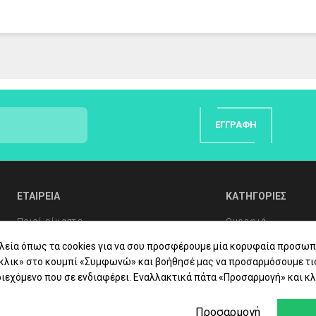
τατικά την επιδερμίδα χωρίς να αφήνει λιπαρότητα.
ΕΓΓΡΑΦΉ
λλαγόνου και της σχετιζόμενης με αυτό γλυκοπρωτεΐνης, της φιμπρ
άρμακα.
ΕΤΑΙΡΕΙΑ
ΚΑΤΗΓΟΡΙΕΣ
ης και της σχετιζόμενης με αυτήν γλυκοπρωτεΐνης, της φιμπριλλίνη
Ποιοί είμαστε
Ομορφιά
ς είναι 100% φυσικό και προέρχεται από την Ολλανδία.
 την επιδερμίδα.
Συχνές Ερωτήσεις
Υγιεινή Σώματος
λεία όπως τα cookies για να σου προσφέρουμε μία κορυφαία προσωπ
«κλικ» στο κουμπί «Συμφωνώ» και βοήθησέ μας να προσαρμόσουμε τι
APRIC TRIGLYCERIDE. GLYCERIN. BUTYROSPERMUM PARKII (SHEA) BUTT
Συμβουλές Υγείας
Στοματική Υγιεινή
ιεχόμενο που σε ενδιαφέρει. Εναλλακτικά πάτα «Προσαρμογή» και κλ
ER. GLYCERYL STEARATE. JOJOBA ESTERS. GLUCONOLACTONE. BUTY
Επικοινωνία
Βιταμίνες - Συμπ
M BENZOATE. ETHYLHEXYLGLYCERIN. SODIUM HYDROXIDE. HYDROLYZ
Προσαρμογή