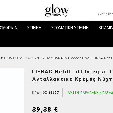
ΟΜΟΡΦΙΆ
ΥΓΙΕΙΝΗ
ΣΤΟΜΑΤΙΚΗ ΥΓΙΕΙΝΗ
ΒΙΤΑΜΙ
L THE REGENERATING NIGHT CREAM 50ML, ΑΝΤΑΛΛΑΚΤΙΚΌ ΚΡΈΜΑΣ ΝΎΧΤ
LIERAC Refill Lift Integral
 ΤΑ ΠΡΟΪΟΝΤΑ
Προσφορές
Conditioner-Κρέμες Μαλλιών
DARPHIN - ΟΛΑ ΤΑ ΠΡΟΪΟΝΤΑ
Ένζυμα-Πεπτικά βοηθήματα
Συμπληρώματα διατροφής
Ειδικές Θερα
Ανταλλακτικό Κρέμας Νύχτας
τα Προφορών
Προσώπου
ηρώματα
Βαφές μαλλιών
DARPHIN Πακέτα Προσφορών
Εχινάτσεα
Περιποίηση Ν
ing
ώματος
άδα/Πονόλαιμος
Για κανονικά μαλλιά
DARPHIN Elixirs
Πολυβιταμίνες
Περιποίηση Π
ΚΩΔΙΚΌΣ
18677
ΆΜΕΣΗ ΠΑΡΑΛΑΒΉ / ΠΑΡΆΔ
ole
αλλιών
α/Διάρροια
Για λιπαρά μαλλιά
DARPHIN Intral
Περιποίηση Χ
enist
ιδικά & Family
βλήματα
Για Ξηρά, Εύθραυστα Μαλλιά
DARPHIN Hydraskin
39,38 €
 Radiance
σματος
πης
Ειδικές Αγωγές Μαλλιών
DARPHIN Ideal Resource
)
Για τον Άνδρα