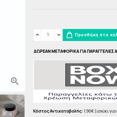
egral
Γρίπη
Έλαια
DARPHIN Exquisage
)
Για την Γυναίκα
in
αρθρώσεων
Κατά της Τριχόπτωσης
DARPHIN Stimulskin Plus
Παιδικές φόρμουλες
um
ύτης
Λεπτά, Κουρασμένα, Θαμπα Μαλλιά
DARPHIN Lips & Eye Care
ντίδα
sime
Μαλλιά με Πιτυρίδα
DARPHIN Predermine
τωσης
Προσθήκη στο κα
Μάσκες
DARPHIN Professional Care
 (Zn)
stil
Ξηρά Σαμπουάν, χωρίς λούσιμο
DARPHIN Eclat Sublime
ΔΩΡΕΑΝ ΜΕΤΑΦΟΡΙΚΑ ΓΙΑ ΠΑΡΑΓΓΕΛΙΕΣ 
me
Σαμπουάν για Βαμμένα μαλλιά
utri - Body Sculpt
Σαμπουάν για όλη την οικογένεια
Φροντίδα Μαλλιών

ΣΦΟΡΕΣ VICHY
LAVISH Body Cream & Scrubs
- ΝΤΕΜΑΚΙΓΙΑΖ
LAVISH Sun Care
Κόστος Αντικαταβολής:
1,90€ (ισχύει για
 ΑΠΟΛΕΠΙΣΗ
LAVISH Body Mists