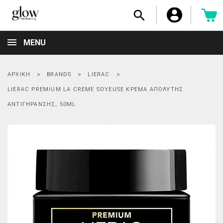

MENU
ΑΡΧΙΚΉ
BRANDS
LIERAC
LIERAC PREMIUM LA CREME SOYEUSE ΚΡΈΜΑ ΑΠΌΛΥΤΗΣ
ΑΝΤΙΓΉΡΑΝΣΗΣ, 50ML