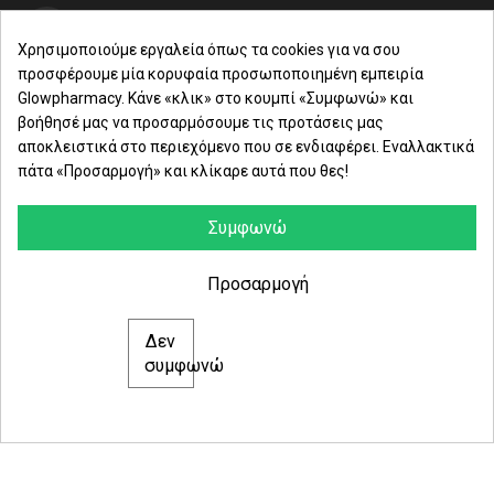
CITRIC ACID. SANTALUM ALBUM (SANDALWOOD)
WOOD EXTRACT. 4131A.
Μαρασλή 82, Θεσσαλονίκη 542 49
Χρησιμοποιούμε εργαλεία όπως τα cookies για να σου
προσφέρουμε μία κορυφαία προσωποποιημένη εμπειρία
Δευ. - Παρ.: 8:00 - 21:00
Glowpharmacy. Κάνε «κλικ» στο κουμπί «Συμφωνώ» και
βοήθησέ μας να προσαρμόσουμε τις προτάσεις μας
Σάββατο: 09:00-15:00
αποκλειστικά στο περιεχόμενο που σε ενδιαφέρει. Εναλλακτικά
πάτα «Προσαρμογή» και κλίκαρε αυτά που θες!
ΕΤΑΙΡΕΙΑ
ΚΑΤΗΓΟΡΙΕΣ
Συμφωνώ
ΠΛΗΡΟΦΟΡΙΕΣ
Προσαρμογή
Δεν
© 2021 glowpharmacy.gr
συμφωνώ
e-Shop by Synergic Software