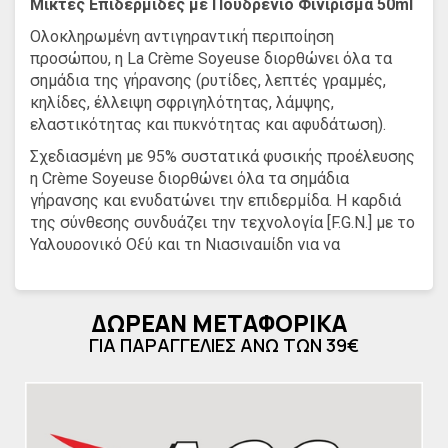
Μικτές Επιδερμίδες με Πουδρένιο Φινίρισμα 50ml
Ολοκληρωμένη αντιγηραντική περιποίηση
προσώπου, η La Crème Soyeuse διορθώνει όλα τα
σημάδια της γήρανσης (ρυτίδες, λεπτές γραμμές,
κηλίδες, έλλειψη σφριγηλότητας, λάμψης,
ελαστικότητας και πυκνότητας και αφυδάτωση).
Σχεδιασμένη με 95% συστατικά φυσικής προέλευσης
η Crème Soyeuse διορθώνει όλα τα σημάδια
γήρανσης και ενυδατώνει την επιδερμίδα. Η καρδιά
της σύνθεσης συνδυάζει την τεχνολογία [F.G.N.] με το
Υαλουρονικό Οξύ και τη Νιασιναμίδη για να
στοχεύσει σε τρεις αιτίες γήρανσης της
επιδερμίδας.
ΔΩΡΕΑΝ ΜΕΤΑΦΟΡΙΚΑ
- Εμπλουτισμένη με πούδρα φυτικής προέλευσης, χαρίζει
ΓΙΑ ΠΑΡΑΓΓΕΛΙΕΣ ΑΝΩ ΤΩΝ 39€
ένα απαλό πουδρένιο φινίρισμα.
- Η πλούσια και φίνα κρεμώδης υφή της γλιστράει στην
επιδερμίδα σαν μετάξι, προσφέροντας ελαφρύ ματ
αποτέλεσμα.