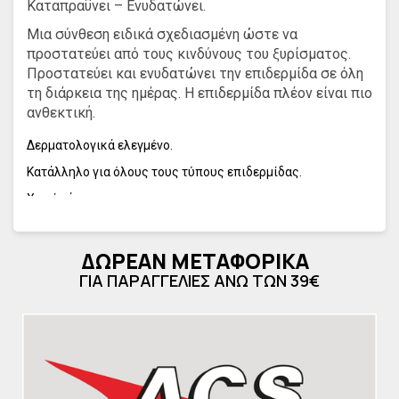
Καταπραΰνει – Ενυδατώνει.
Μια σύνθεση ειδικά σχεδιασμένη ώστε να
προστατεύει από τους κινδύνους του ξυρίσματος.
Προστατεύει και ενυδατώνει την επιδερμίδα σε όλη
τη διάρκεια της ημέρας. Η επιδερμίδα πλέον είναι πιο
ανθεκτική.
Δερματολογικά ελεγμένο.
Κατάλληλο για όλους τους τύπους επιδερμίδας.
Χωρίς άρωμα.
ΟΦΕΛΗ
| Κλινικά αποδεδειγμένη
αποτελεσματικότητα
ΔΩΡΕΑΝ ΜΕΤΑΦΟΡΙΚΑ
96% καταπραϋντική δράση στην επιδερμίδα*
ΓΙΑ ΠΑΡΑΓΓΕΛΙΕΣ ΑΝΩ ΤΩΝ 39€
96% άμεσα ενυδατωμένη επιδερμίδα*
95% ανακούφιση της επιδερμίδας μετά το ξύρισμα**
95% μείωση της φλόγωσης από το ξυράφι***
* Κλινική μελέτη σε 22 άνδρες αμέσως μετά την
πρώτη εφαρμογή - εφαρμογή καθημερινά - %