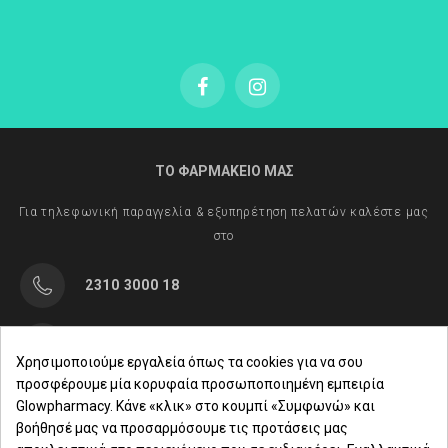
ΤΟ ΦΑΡΜΑΚΕΙΟ ΜΑΣ
Για τηλεφωνική παραγγελία & εξυπηρέτηση πελατών καλέστε μας
στο
2310 3000 18
Μαρασλή 82, Θεσσαλονίκη 542 49
Χρησιμοποιούμε εργαλεία όπως τα cookies για να σου
προσφέρουμε μία κορυφαία προσωποποιημένη εμπειρία
Δευ. - Παρ.: 8:00 - 21:00
Glowpharmacy. Κάνε «κλικ» στο κουμπί «Συμφωνώ» και
βοήθησέ μας να προσαρμόσουμε τις προτάσεις μας
Σάββατο: 09:00-15:00