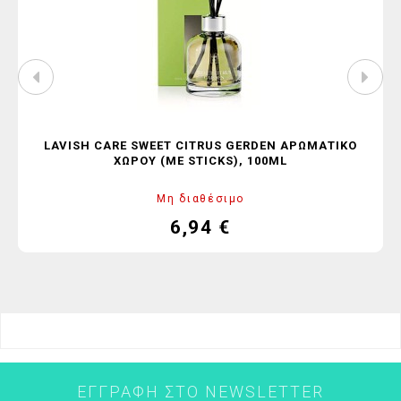
LAVISH CARE SWEET CITRUS GERDEN ΑΡΩΜΑΤΙΚΌ
ΧΏΡΟΥ (ΜΕ STICKS), 100ML
Μη διαθέσιμο
6,94 €
Τιμή
ΕΓΓΡΑΦΉ ΣΤΟ NEWSLETTER