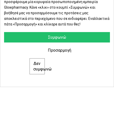
προσφέρουμε μία κορυφαία προσωποποιημένη εμπειρία
Δευ. - Παρ.: 8:00 - 21:00
Glowpharmacy. Κάνε «κλικ» στο κουμπί «Συμφωνώ» και
βοήθησέ μας να προσαρμόσουμε τις προτάσεις μας
Σάββατο: 09:00-15:00
αποκλειστικά στο περιεχόμενο που σε ενδιαφέρει. Εναλλακτικά
πάτα «Προσαρμογή» και κλίκαρε αυτά που θες!
ΕΤΑΙΡΕΙΑ
ΚΑΤΗΓΟΡΙΕΣ
Συμφωνώ
ΠΛΗΡΟΦΟΡΙΕΣ
Προσαρμογή
Δεν
© 2021 glowpharmacy.gr
συμφωνώ
e-Shop by Synergic Software