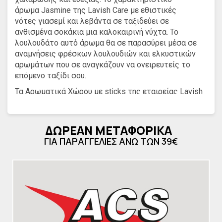
άρωμα Jasmine της Lavish Care με εθιστικές
νότες γιασεμί και λεβάντα σε ταξιδεύει σε
ανθισμένα σοκάκια μια καλοκαιρινή νύχτα. Το
λουλουδάτο αυτό άρωμα θα σε παρασύρει μέσα σε
αναμνήσεις φρέσκων λουλουδιών και ελκυστικών
αρωμάτων που σε αναγκάζουν να ονειρευτείς το
επόμενο ταξίδι σου.
Τα Αρωματικά Χώρου με sticks της εταιρείας Lavish
Care απορροφούν σταδιακά το άρωμα από το
μπουκάλι και το απελευθερώνουν στην ατμόσφαιρα
αρμονικά και φυσικά, προσφέροντας σας μία
ΔΩΡΕΑΝ ΜΕΤΑΦΟΡΙΚΑ
υπέροχη μυρωδιά, αλλά παράλληλα χαρίζουν στιγμές
ΓΙΑ ΠΑΡΑΓΓΕΛΙΕΣ ΑΝΩ ΤΩΝ 39€
χαλάρωσης. Ανάλογα με την ένταση του αρώματος
που θέλετε να απελευθερώσετε στον χώρο,
μπορείτε να επιλέξετε τον επιθυμητό αριθμό των
sticks.