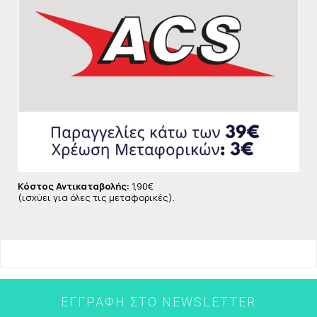
Συστατικά:
ALCOHOL DENAT, AQUA, PARFUM, ETHYLHEXYL
SALICYLATE, HEXYL CINNAMAL, BENZYL BENZOATE,
LIMONENE, PANTHENOL, ETHYLHEXYL
METHOXYCINNAMATE, TOCOPHERYL ACETATE,
BUTYL METHOXYDIBENZOYLMETHANE, COUMARIN,
LINALOOL, ALPHA-ISOMETHYL IONONE, CI 60730 /
EXT. D&C VIOLET 2
Κόστος Αντικαταβολής:
1,90€
(ισχύει για όλες τις μεταφορικές).
ΕΓΓΡΑΦΉ ΣΤΟ NEWSLETTER