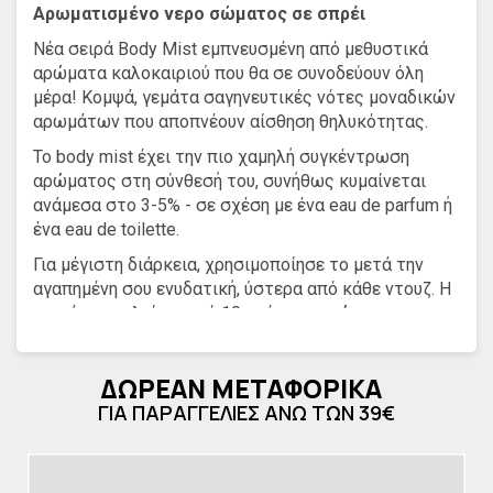
Αρωματισμένο νερο σώματος σε σπρέι
Νέα σειρά Body Mist εμπνευσμένη από μεθυστικά
αρώματα καλοκαιριού που θα σε συνοδεύουν όλη
μέρα! Κομψά, γεμάτα σαγηνευτικές νότες μοναδικών
αρωμάτων που αποπνέουν αίσθηση θηλυκότητας.
Το body mist έχει την πιο χαμηλή συγκέντρωση
αρώματος στη σύνθεσή του, συνήθως κυμαίνεται
ανάμεσα στο 3-5% - σε σχέση με ένα eau de parfum ή
ένα eau de toilette.
Για μέγιστη διάρκεια, χρησιμοποίησε το μετά την
αγαπημένη σου ενυδατική, ύστερα από κάθε ντουζ. Η
σειρά αποτελείται από 10 υπέροχα αρώματα εκ των
οποίων 2 με σύνθεση glitter για εξόδους γεμάτες
λάμψη!
ΔΩΡΕΑΝ ΜΕΤΑΦΟΡΙΚΑ
Το body mist είναι πολύ ελαφρύ και είναι ιδανικό για
ΓΙΑ ΠΑΡΑΓΓΕΛΙΕΣ ΑΝΩ ΤΩΝ 39€
layering όμως η διάρκειά του στην επιδερμίδα δεν
ξεπερνά τις 2-3 ώρες, για αυτό χρειάζεται ανανέωση
μέσα στη μέρα αν θέλεις να το μυρίζεις πάνω σου.