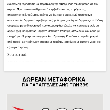
ενυδάτωση, προστασία και περιποίηση της επιδερμίδας του σώματος και των
άκρων. Προστατεύει το δέρμα από περιβαλλοντικούς παράγοντες,
απορρυπαντικά, χρώματα, σκόνες για έως και 6 ώρες, ενώ ταυτόχρονα
αντιμετωπίζει δερματικά προβλήματα ξηροδερμίας, σκληρού δέρματος κ.ά. Ειδική
φόρμουλα με ανάλαφρη υφή που απορροφάται εύκολα και γρήγορα χωρίς να
αφήνει ίχνη λιπαρότητας.
Χρήση: Μετά από πλύσιμο, άπλωσε ομοιόμορφα με
ελαφρύ μασάζ μέχρι να απορροφηθεί.
Προσοχή: Κρατήστε το προϊόν μακριά
από παιδιά. Σε περίπτωση επαφής με τα μάτια, ξεπλύνετε με άφθονο νερό. Για
εξωτερική χρήση.
Συστατικά:
AQUA, GLYCERIN, PROPYLENE GLYCOL, CETEARYL
ALCOHOL, GLYCERYL STEARATE, PEG–100 STEARATE,
CYCLOPENTASILOXANE, ETHYLHEXYL PALMITATE,
ΔΩΡΕΑΝ ΜΕΤΑΦΟΡΙΚΑ
PARAFFINUM LIQUIDUM, DIMETHICONE, PARFUM,
ALOE BARBADENSIS LEAF JUICE, PANTHENOL,
ΓΙΑ ΠΑΡΑΓΓΕΛΙΕΣ ΑΝΩ ΤΩΝ 39€
PHENOXYETHANOL, PEG-7 GLYCERYL COCOATE,
CETYL ALCOHOL, ETHYLHEXYL
METHOXYCINNAMATE, SODIUM POLYACRYLATE,
ETHYLHEXYLGLYCERIN, HEXYL CINNAMAL , BENZYL