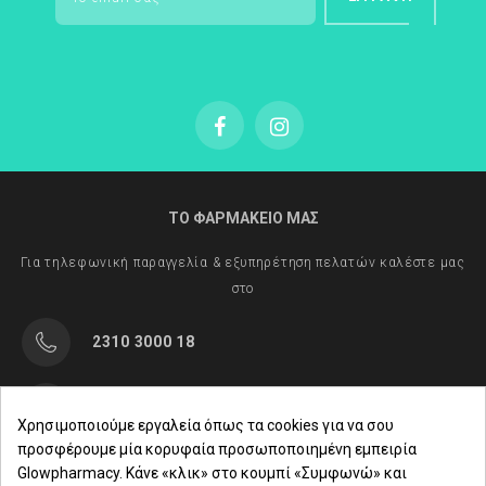
ΤΟ ΦΑΡΜΑΚΕΙΟ ΜΑΣ
Για τηλεφωνική παραγγελία & εξυπηρέτηση πελατών καλέστε μας
στο
2310 3000 18
Μαρασλή 82, Θεσσαλονίκη 542 49
Χρησιμοποιούμε εργαλεία όπως τα cookies για να σου
προσφέρουμε μία κορυφαία προσωποποιημένη εμπειρία
Δευ. - Παρ.: 8:00 - 21:00
Glowpharmacy. Κάνε «κλικ» στο κουμπί «Συμφωνώ» και