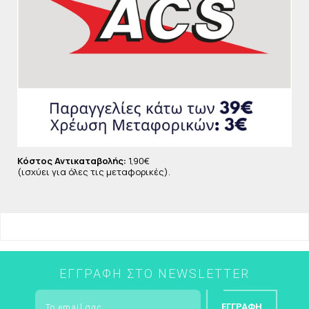
BENZOATE , ETHYLHEXYL SALICYLATE, BUTYL
METHOXYDIBENZOYLMETHANE, COUMARIN ,
LIMONENE , LINALOOL , ALPHA-ISOMETHYL IONONE ,
AMYL CINNAMAL, CI 16255 / RED 7.
Κόστος Αντικαταβολής:
1,90€
(ισχύει για όλες τις μεταφορικές).
ΕΓΓΡΑΦΉ ΣΤΟ NEWSLETTER
ΕΓΓΡΑΦΉ