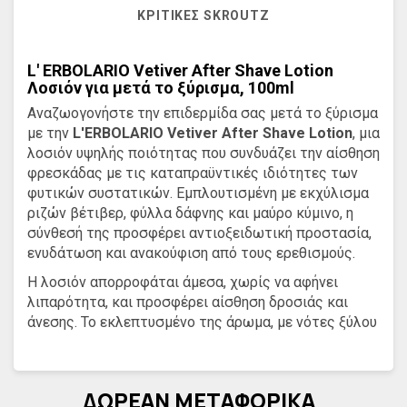
ΚΡΙΤΙΚΈΣ SKROUTZ
L' ERBOLARIO Vetiver After Shave Lotion
Λοσιόν για μετά το ξύρισμα, 100ml
Αναζωογονήστε την επιδερμίδα σας μετά το ξύρισμα
με την
L'ERBOLARIO Vetiver After Shave Lotion
, μια
λοσιόν υψηλής ποιότητας που συνδυάζει την αίσθηση
φρεσκάδας με τις καταπραϋντικές ιδιότητες των
φυτικών συστατικών. Εμπλουτισμένη με εκχύλισμα
ριζών βέτιβερ, φύλλα δάφνης και μαύρο κύμινο, η
σύνθεσή της προσφέρει αντιοξειδωτική προστασία,
ενυδάτωση και ανακούφιση από τους ερεθισμούς.
Η λοσιόν απορροφάται άμεσα, χωρίς να αφήνει
λιπαρότητα, και προσφέρει αίσθηση δροσιάς και
άνεσης. Το εκλεπτυσμένο της άρωμα, με νότες ξύλου
και γης, δημιουργεί μια διακριτική αλλά δυναμική
υπογραφή φροντίδας, ιδανική για τον μοντέρνο
άνδρα που αναζητά προϊόντα με φυσικό χαρακτήρα
ΔΩΡΕΑΝ ΜΕΤΑΦΟΡΙΚΑ
και κομψότητα.