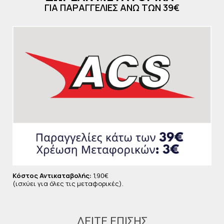
ΓΙΑ ΠΑΡΑΓΓΕΛΙΕΣ ΑΝΩ ΤΩΝ 39€
Η
Vetiver After Shave Lotion
δεν είναι απλώς ένα
προϊόν περιποίησης, αλλά μια καθημερινή
τελετουργία ανανέωσης και ενίσχυσης της
αυτοπεποίθησης. Δερματολογικά ελεγμένο, vegan και
χωρίς parabens, αποτελεί μια υπεύθυνη επιλογή για
όσους προσέχουν το δέρμα και το περιβάλλον.
Χρησιμοποιήστε τη μετά το ξύρισμα για να
καταπραΰνετε και να ενυδατώσετε την επιδερμίδα,
ενώ ταυτόχρονα απολαμβάνετε ένα εκλεπτυσμένο
άρωμα που διαρκεί. Ένα must-have προϊόν για κάθε
απαιτητική ανδρική ρουτίνα περιποίησης.
Κόστος Αντικαταβολής:
1,90€
(ισχύει για όλες τις μεταφορικές).
ΔΕΊΤΕ ΕΠΊΣΗΣ