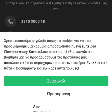
Για τηλεφωνική παραγγελία & εξυπηρέτηση πελατών καλέστε μας
στο
2310 3000 18
Μαρασλή 82, Θεσσαλονίκη 542 49
Χρησιμοποιούμε εργαλεία όπως τα cookies για να σου
προσφέρουμε μία κορυφαία προσωποποιημένη εμπειρία
Δευ. - Παρ.: 8:00 - 21:00
Glowpharmacy. Κάνε «κλικ» στο κουμπί «Συμφωνώ» και
βοήθησέ μας να προσαρμόσουμε τις προτάσεις μας
Σάββατο: 09:00-15:00
αποκλειστικά στο περιεχόμενο που σε ενδιαφέρει. Εναλλακτικά
πάτα «Προσαρμογή» και κλίκαρε αυτά που θες!
ΕΤΑΙΡΕΙΑ
ΚΑΤΗΓΟΡΙΕΣ
Συμφωνώ
ΠΛΗΡΟΦΟΡΙΕΣ
Προσαρμογή
Δεν
© 2021 glowpharmacy.gr