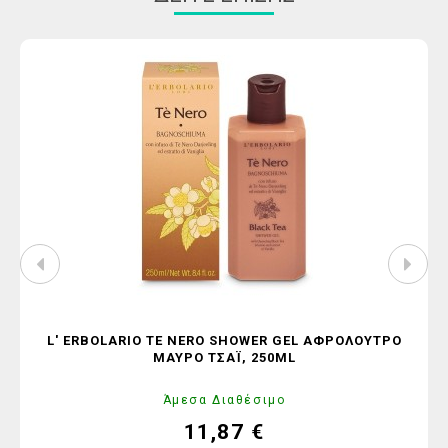
L' ERBOLARIO TE NERO SHOWER GEL ΑΦΡΌΛΟΥΤΡΟ
ΜΑΎΡΟ ΤΣΆΙ, 250ML
Άμεσα Διαθέσιμο
11,87 €
Τιμή
Κανονική