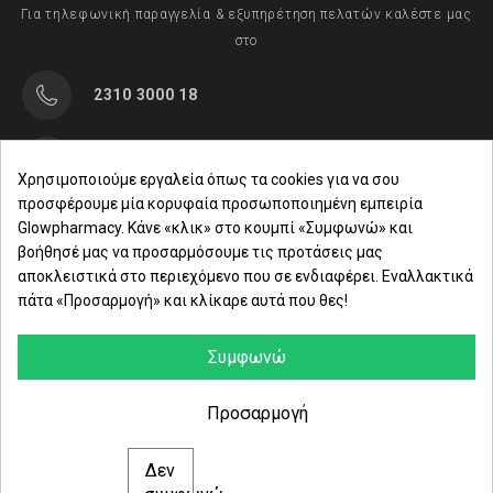
Για τηλεφωνική παραγγελία & εξυπηρέτηση πελατών καλέστε μας
στο
2310 3000 18
Μαρασλή 82, Θεσσαλονίκη 542 49
Χρησιμοποιούμε εργαλεία όπως τα cookies για να σου
προσφέρουμε μία κορυφαία προσωποποιημένη εμπειρία
Δευ. - Παρ.: 8:00 - 21:00
Glowpharmacy. Κάνε «κλικ» στο κουμπί «Συμφωνώ» και
βοήθησέ μας να προσαρμόσουμε τις προτάσεις μας
Σάββατο: 09:00-15:00
αποκλειστικά στο περιεχόμενο που σε ενδιαφέρει. Εναλλακτικά
πάτα «Προσαρμογή» και κλίκαρε αυτά που θες!
ΕΤΑΙΡΕΙΑ
ΚΑΤΗΓΟΡΙΕΣ
Συμφωνώ
ΠΛΗΡΟΦΟΡΙΕΣ
Προσαρμογή
Δεν
© 2021 glowpharmacy.gr